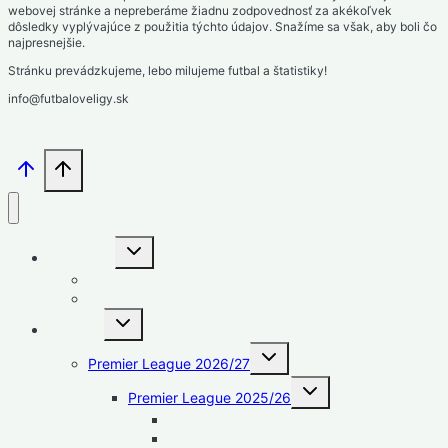
webovej stránke a nepreberáme žiadnu zodpovednosť za akékoľvek
dôsledky vyplývajúce z použitia týchto údajov. Snažíme sa však, aby boli čo
najpresnejšie.
Stránku prevádzkujeme, lebo milujeme futbal a štatistiky!
info@futbaloveligy.sk
Toggle
Slovensko
child
menu
1. liga – Niké liga
2. liga – MONACObet liga
Toggle
Anglicko
child
menu
Toggle
Premier League 2026/27
child
menu
Toggle
Premier League 2025/26
child
menu
Strelci
Asistencie