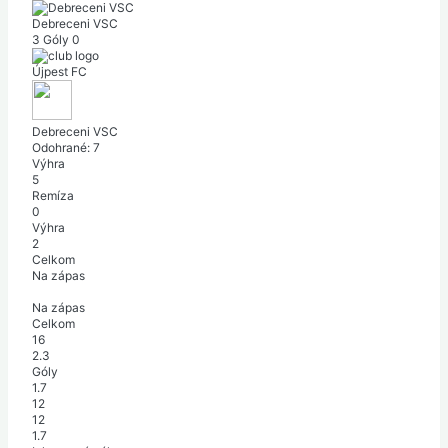
Debreceni VSC
3
Góly
0
Újpest FC
Debreceni VSC
Odohrané:
7
Výhra
5
Remíza
0
Výhra
2
Celkom
Na zápas
Na zápas
Celkom
16
2.3
Góly
1.7
12
12
1.7