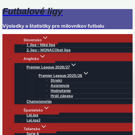
Futbalové ligy
Skip
to
content
Výsledky a štatistiky pre milovníkov futbalu
Slovensko
1. liga – Niké liga
2. liga – MONACObet liga
Anglicko
Premier League 2026/27
Premier League 2025/26
Strelci
Asistencie
Hodnotenie
Hráč zápasu
Championship
Španielsko
LaLiga
LaLiga2
Taliansko
Serie A