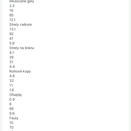
Inksované góly
2.3
16
85
12.1
Strely celkom
13.1
92
41
5.9
Strely na bránu
4.1
29
31
4.4
Rohové kopy
4.6
32
11
1.6
Ofsajdy
0.9
6
69
9.9
Fauly
10
70