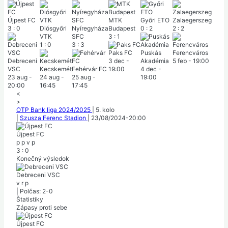
Újpest FC
MTK
Győri ETO
Zalaegerszeg
3
:
0
Diósgyőri
Nyíregyháza
Budapest
0
:
2
2
:
2
VTK
SFC
3
:
1
1
:
0
3
:
3
Paks FC
Puskás
Ferencváros
Debreceni
3 dec
-
Akadémia
5 feb
-
19:00
VSC
Kecskemét
Fehérvár FC
19:00
4 dec
-
23 aug
-
24 aug
-
25 aug
-
19:00
20:00
16:45
17:45
<
>
OTP Bank liga 2024/2025
|
5. kolo
|
Szusza Ferenc Stadion
|
23/08/2024
-
20:00
Újpest FC
p
p
v
p
3
:
0
Konečný výsledok
Debreceni VSC
v
r
p
|
Polčas: 2-0
Štatistiky
Zápasy proti sebe
Újpest FC