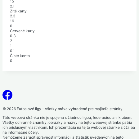
15
2.1
Žlté karty
2.3
16
0
Červené karty
0.3
2
1
0.1
Čisté konto
0
© 2026 Futbalové ligy - všetky práva vyhradené pre majiteľa stránky
Táto webová stránka nie je spojená s žiadnou ligou, federáciou ani klubom.
Všetky ochranné známky, obrázky a názvy na tejto webovej stránke patria
ich príslušným vlastníkom. Ich prezentácia na tejto webovej stránke slúži iba
na informačné účely.
Nemôžeme zaručiť správnosť informácií a štatistík uvedených na tejto