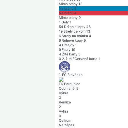
Mimo brány
13
Na bránu
6
Na bránu
4
Mimo brány
9
1
Góly
1
54
Držanie lopty
46
19
Strely celkom
13
6
Strely na bránku
4
9
Rohové kopy
9
4
Ofsajdy
1
9
Fauly
19
4
Žlté karty
3
0
2. žltá / Červená karta
1
1. FC Slovácko
FK Pardubice
Odohrané:
5
Výhra
3
Remíza
2
Výhra
0
Celkom
Na zápas