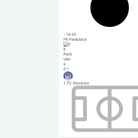
-
14:30
FK Pardubice
0
1
1. FC Slovácko