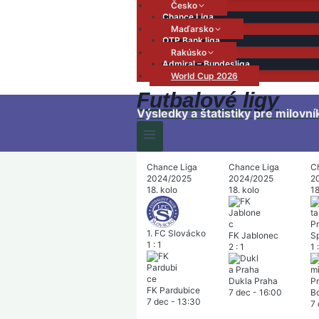
Česko
Chance Liga
Maďarsko
OTP Bank liga
Rakúsko
Admiral – Bundesliga
World Cup 2026
Futbalové ligy
Výsledky a štatistiky pre milovní
Chance Liga
Chance Liga
C
2024/2025
2024/2025
2
18. kolo
18. kolo
18
1. FC Slovácko
FK Jablonec
Sp
1
:
1
2
:
1
1
:
Dukla Praha
FK Pardubice
7 dec
-
16:00
B
7 dec
-
13:30
7