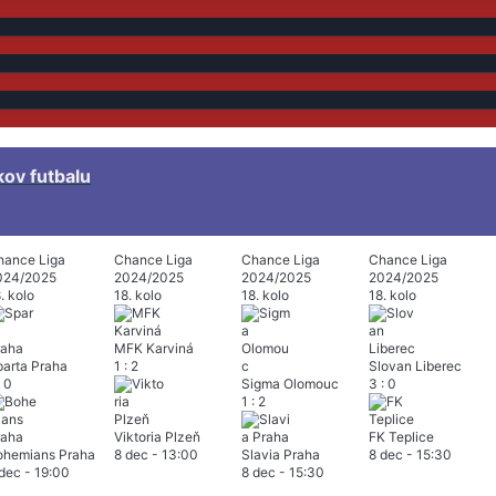
kov futbalu
hance Liga
Chance Liga
Chance Liga
Chance Liga
024/2025
2024/2025
2024/2025
2024/2025
. kolo
18. kolo
18. kolo
18. kolo
MFK Karviná
arta Praha
1
:
2
Slovan Liberec
0
Sigma Olomouc
3
:
0
1
:
2
Viktoria Plzeň
FK Teplice
ohemians Praha
8 dec
-
13:00
Slavia Praha
8 dec
-
15:30
 dec
-
19:00
8 dec
-
15:30