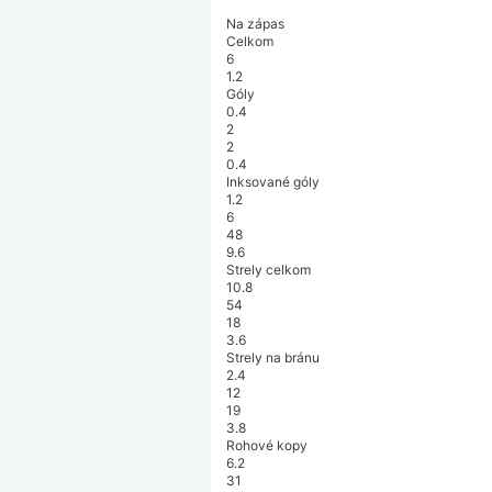
Na zápas
Celkom
6
1.2
Góly
0.4
2
2
0.4
Inksované góly
1.2
6
48
9.6
Strely celkom
10.8
54
18
3.6
Strely na bránu
2.4
12
19
3.8
Rohové kopy
6.2
31