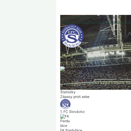
Chance Liga 2024/2025
|
18. kolo
|
Městský fotbalový stadion Miroslava Val
1. FC Slovácko
v
r
p
r
v
1
:
1
Konečný výsledok
FK Pardubice
r
v
p
r
r
|
Počet divákov: 3 509
|
Polčas: 1-1
Štatistiky
Zápasy proti sebe
1. FC Slovácko
FK Pardubice