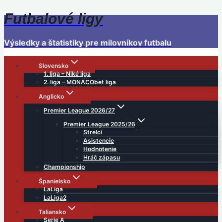
Futbalové ligy
Skip
to
content
Výsledky a štatistiky pre milovníkov futbalu
Slovensko
1. liga – Niké liga
2. liga – MONACObet liga
Anglicko
Premier League 2026/27
Premier League 2025/26
Strelci
Asistencie
Hodnotenie
Hráč zápasu
Championship
Španielsko
LaLiga
LaLiga2
Taliansko
Serie A