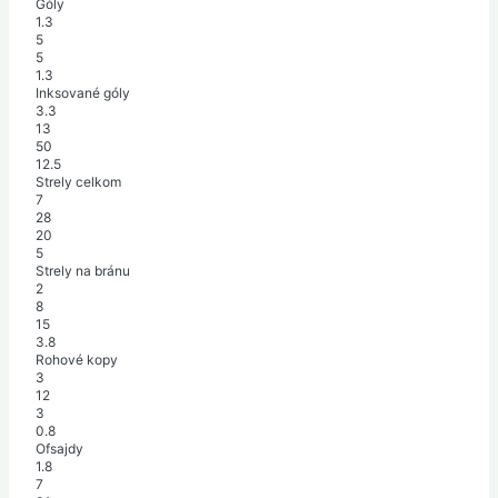
Góly
1.3
5
5
1.3
Inksované góly
3.3
13
50
12.5
Strely celkom
7
28
20
5
Strely na bránu
2
8
15
3.8
Rohové kopy
3
12
3
0.8
Ofsajdy
1.8
7