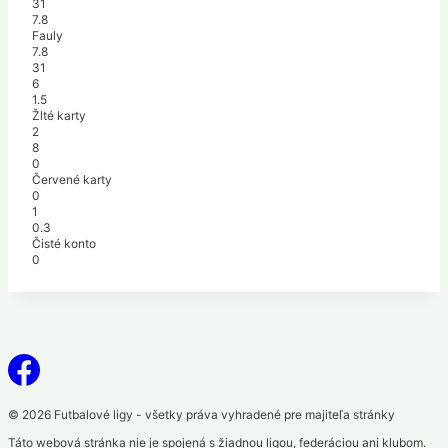
31
7.8
Fauly
7.8
31
6
1.5
Žlté karty
2
8
0
Červené karty
0
1
0.3
Čisté konto
0
© 2026 Futbalové ligy - všetky práva vyhradené pre majiteľa stránky
Táto webová stránka nie je spojená s žiadnou ligou, federáciou ani klubom.