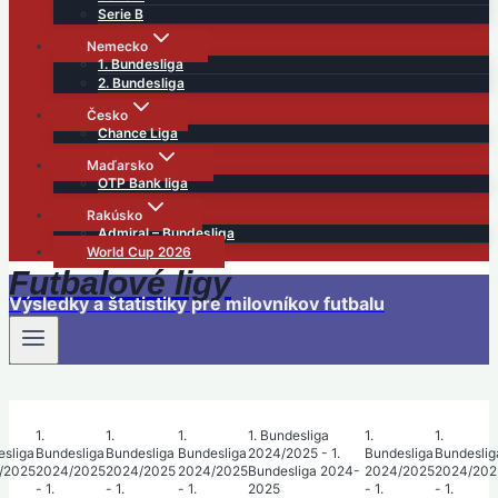
Serie B
Nemecko
1. Bundesliga
2. Bundesliga
Česko
Chance Liga
Maďarsko
OTP Bank liga
Rakúsko
Admiral – Bundesliga
World Cup 2026
Futbalové ligy
Výsledky a štatistiky pre milovníkov futbalu
1.
1.
1.
1. Bundesliga
1.
1.
sliga
Bundesliga
Bundesliga
Bundesliga
2024/2025 - 1.
Bundesliga
Bundeslig
/2025
2024/2025
2024/2025
2024/2025
Bundesliga 2024-
2024/2025
2024/202
- 1.
- 1.
- 1.
2025
- 1.
- 1.