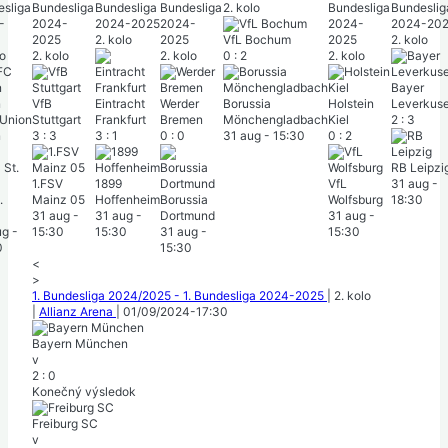
sliga
Bundesliga
Bundesliga
Bundesliga
2. kolo
Bundesliga
Bundeslig
-
2024-
2024-2025
2024-
2024-
2024-20
2025
2. kolo
2025
VfL Bochum
2025
2. kolo
lo
2. kolo
2. kolo
0
:
2
2. kolo
Bayer
VfB
Eintracht
Werder
Borussia
Holstein
Leverkus
 Union
Stuttgart
Frankfurt
Bremen
Mönchengladbach
Kiel
2
:
3
n
3
:
3
3
:
1
0
:
0
31 aug
-
15:30
0
:
2
RB Leipzi
1.FSV
1899
VfL
31 aug
-
.
Mainz 05
Hoffenheim
Borussia
Wolfsburg
18:30
31 aug
-
31 aug
-
Dortmund
31 aug
-
ug
-
15:30
15:30
31 aug
-
15:30
0
15:30
<
>
1. Bundesliga 2024/2025 - 1. Bundesliga 2024-2025
|
2. kolo
|
Allianz Arena
|
01/09/2024
-
17:30
Bayern München
v
2
:
0
Konečný výsledok
Freiburg SC
v