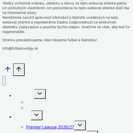
Všetky ochranné známky, obrázky a názvy na tejto webovej stránke patria
ich príslušným vlastníkom. Ich prezentácia na tejto webovej stránke slúži iba
na informačné účely.
Nemôžeme zaručiť správnosť informácií a štatistík uvedených na tejto
webovej stránke a nepreberáme žiadnu zodpovednosť za akékoľvek
dôsledky vyplývajúce z použitia týchto údajov. Snažíme sa však, aby boli čo
najpresnejšie.
Stránku prevádzkujeme, lebo milujeme futbal a štatistiky!
info@futbaloveligy.sk
Toggle
Slovensko
child
menu
1. liga – Niké liga
2. liga – MONACObet liga
Toggle
Anglicko
child
menu
Toggle
Premier League 2026/27
child
menu