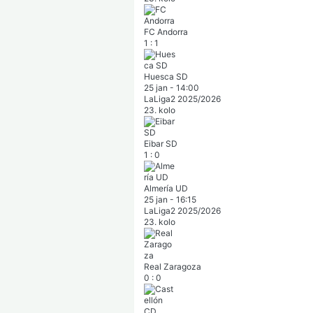
FC Andorra
1
:
1
Huesca SD
25 jan
-
14:00
LaLiga2 2025/2026
23. kolo
Eibar SD
1
:
0
Almería UD
25 jan
-
16:15
LaLiga2 2025/2026
23. kolo
Real Zaragoza
0
:
0