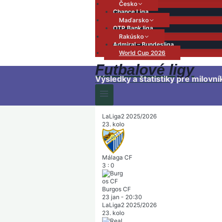
Česko
Chance Liga
Maďarsko
OTP Bank liga
Rakúsko
Admiral – Bundesliga
World Cup 2026
Futbalové ligy
Výsledky a štatistiky pre milovní
LaLiga2 2025/2026
23. kolo
Málaga CF
3
:
0
Burgos CF
23 jan
-
20:30
LaLiga2 2025/2026
23. kolo