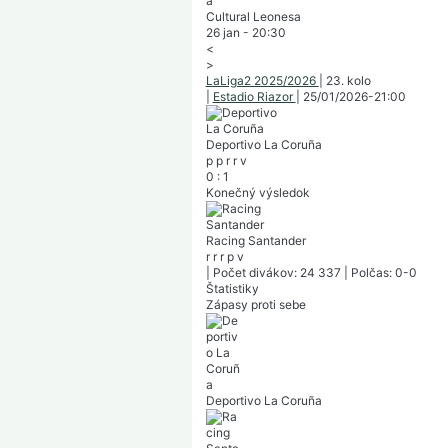
Cultural Leonesa
26 jan
-
20:30
<
>
LaLiga2 2025/2026
|
23. kolo
|
Estadio Riazor
|
25/01/2026
-
21:00
Deportivo La Coruña
p
p
r
r
v
0
:
1
Konečný výsledok
Racing Santander
r
r
r
p
v
|
Počet divákov: 24 337
|
Polčas: 0-0
Štatistiky
Zápasy proti sebe
Deportivo La Coruña