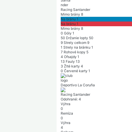
Racing Santander
Mimo brány
8
Na bránu
1
Na bránu
1
Mimo brány
8
0
Góly
1
50
Držanie lopty
50
9
Strely celkom
9
1
Strely na bránku
1
7
Rohové kopy
5
4
Ofsajdy
1
13
Fauly
13
3
Žlté karty
4
0
Červené karty
1
Deportivo La Coruña
Racing Santander
Odohrané:
4
Výhra
0
Remíza
0
Výhra
4