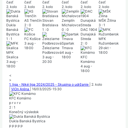
časť
časť
časť
časť
časť
časť
2. kolo
2. kolo
2. kolo
2. kolo
2. kolo
2. kolo
AS Trenčín
Slovan
Zemplín
MŠK Žilina
Dukla
2
:
0
Bratislava
Michalovce
3
:
1
Banská
1
:
0
0
:
0
DAC 1904
Bystrica
Dunajská
1
:
1
FC Košice
Streda
MFK
3 aug
-
Spartak
2
:
0
Ružomberok
18:00
Železiarne
Trnava
29 okt
-
MFK
Podbrezová
4 aug
-
18:00
Skalica
3 aug
-
18:00
KFC
3 aug
-
20:30
Komárno
18:00
4 aug
-
18:00
<
>
1. liga - Niké liga 2024/2025 - Skupina o udržanie
|
2. kolo
|
ViOn Aréna
|
16/03/2025
-
15:30
KFC Komárno
p
r
v
r
v
2
:
1
Konečný výsledok
Dukla Banská Bystrica
p
p
p
p
p