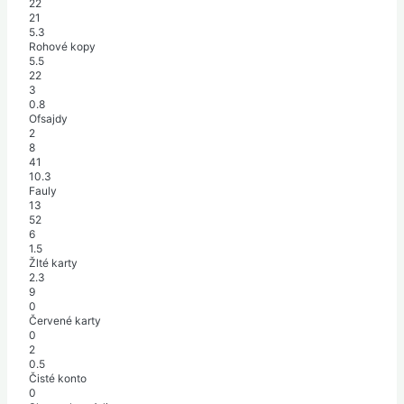
22
21
5.3
Rohové kopy
5.5
22
3
0.8
Ofsajdy
2
8
41
10.3
Fauly
13
52
6
1.5
Žlté karty
2.3
9
0
Červené karty
0
2
0.5
Čisté konto
0