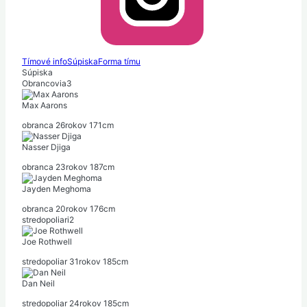
Tímové info
Súpiska
Forma tímu
Súpiska
Obrancovia
3
Max Aarons
obranca
26
rokov
171
cm
Nasser Djiga
obranca
23
rokov
187
cm
Jayden Meghoma
obranca
20
rokov
176
cm
stredopoliari
2
Joe Rothwell
stredopoliar
31
rokov
185
cm
Dan Neil
stredopoliar
24
rokov
185
cm