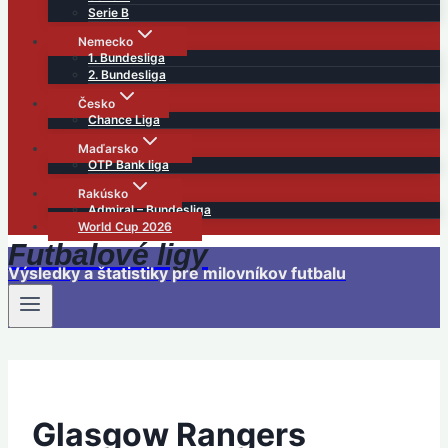
Serie B
Nemecko
1. Bundesliga
2. Bundesliga
Česko
Chance Liga
Maďarsko
OTP Bank liga
Rakúsko
Admiral – Bundesliga
World Cup 2026
Futbalové ligy
Výsledky a štatistiky pre milovníkov futbalu
Glasgow Rangers