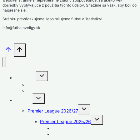
webovej stránke a nepreberáme žiadnu zodpovednosť za akékoľvek
dôsledky vyplývajúce z použitia týchto údajov. Snažíme sa však, aby boli čo
najpresnejšie.
Stránku prevádzkujeme, lebo milujeme futbal a štatistiky!
info@futbaloveligy.sk
Toggle
Slovensko
child
menu
1. liga – Niké liga
2. liga – MONACObet liga
Toggle
Anglicko
child
menu
Toggle
Premier League 2026/27
child
menu
Toggle
Premier League 2025/26
child
menu
Strelci
Asistencie