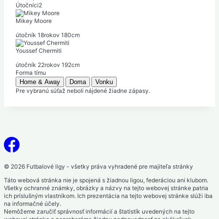
Útočníci
2
Mikey Moore
útočník
18
rokov
180
cm
Youssef Chermiti
útočník
22
rokov
192
cm
Forma tímu
Home & Away
Doma
Vonku
Pre vybranú súťaž neboli nájdené žiadne zápasy.
© 2026 Futbalové ligy - všetky práva vyhradené pre majiteľa stránky
Táto webová stránka nie je spojená s žiadnou ligou, federáciou ani klubom.
Všetky ochranné známky, obrázky a názvy na tejto webovej stránke patria
ich príslušným vlastníkom. Ich prezentácia na tejto webovej stránke slúži iba
na informačné účely.
Nemôžeme zaručiť správnosť informácií a štatistík uvedených na tejto