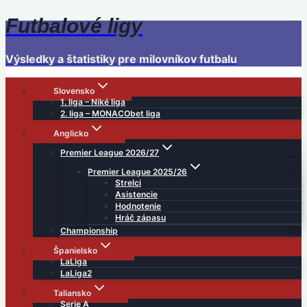
Futbalové ligy
Skip
to
content
Výsledky a štatistiky pre milovníkov futbalu
Slovensko
1. liga – Niké liga
2. liga – MONACObet liga
Anglicko
Premier League 2026/27
Premier League 2025/26
Strelci
Asistencie
Hodnotenie
Hráč zápasu
Championship
Španielsko
LaLiga
LaLiga2
Taliansko
Serie A