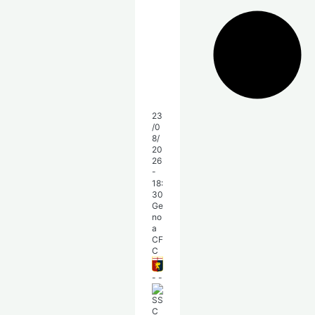
23
/0
8/
20
26
-
18:
30
Ge
no
a
CF
C
-
-