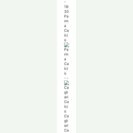
-
18:
30
Pa
rm
a
Ca
lci
o
-
-
Ca
gli
ari
Ca