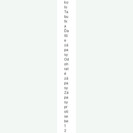
ko
lo
Ta
bu
ľk
a
Ďa
lši
e
zá
pa
sy
Od
oh
rat
é
zá
pa
sy
Zá
pa
sy
pr
oti
se
be
1
2