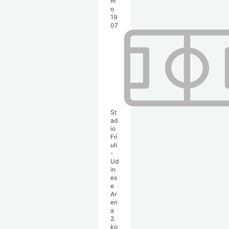
m
o
19
07
St
ad
io
Fri
uli
-
Ud
in
es
e
Ar
en
a
2.
ko