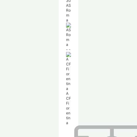
30
AS
Ro
m
a
-
-
A
CF
Fi
or
en
tin
a