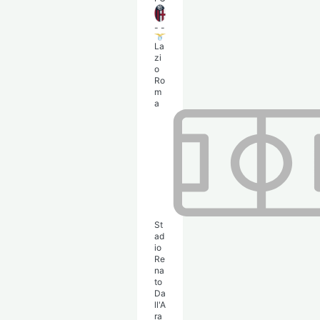
-
-
La
zi
o
Ro
m
a
St
ad
io
Re
na
to
Da
ll'A
ra