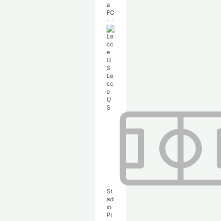
-
-
Le
cc
e
U
S
St
ad
io
Pi