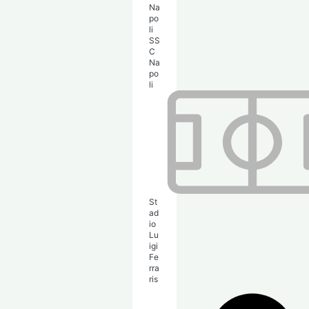
SS
C
Na
po
li
St
ad
io
Lu
igi
Fe
rra
ris