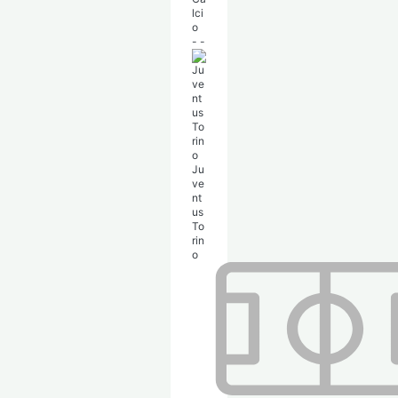
-
-
Ju
ve
nt
us
To
rin
o