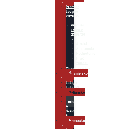
Premier
League
2026/27
Premier
League
2025/26
Strelci
Asistencie
Hodnotenie
Hráč
zápasu
Championship
Španielsko
LaLiga
LaLiga2
Taliansko
Serie
A
Serie
B
Nemecko