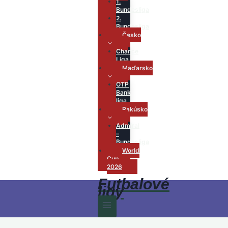
1.
Bundesliga
2.
Bundesliga
Česko
Chance
Liga
Maďarsko
OTP
Bank
liga
Rakúsko
Admiral
–
Bundesliga
World
Cup
2026
Futbalové
ligy