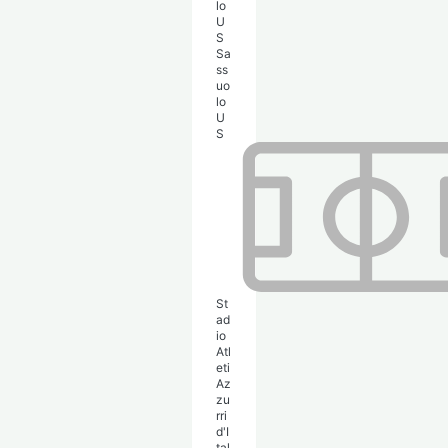
Sa
ss
uo
lo
U
S
St
ad
io
Atl
eti
Az
zu
rri
d'I
tal