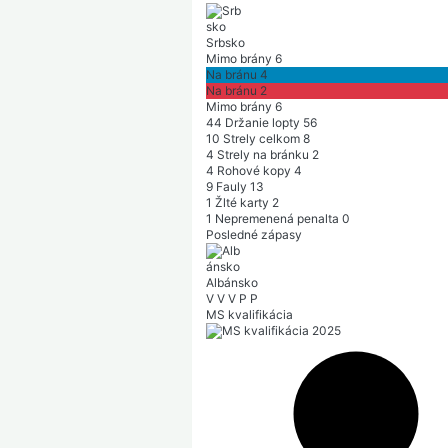
Srbsko
Mimo brány
6
Na bránu
4
Na bránu
2
Mimo brány
6
44
Držanie lopty
56
10
Strely celkom
8
4
Strely na bránku
2
4
Rohové kopy
4
9
Fauly
13
1
Žlté karty
2
1
Nepremenená penalta
0
Posledné zápasy
Albánsko
V
V
V
P
P
MS kvalifikácia