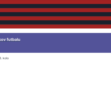
kov futbalu
3. kolo