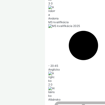
3
0
Andorra
MS kvalifikácia
-
20:45
Anglicko
2
0
Albánsko