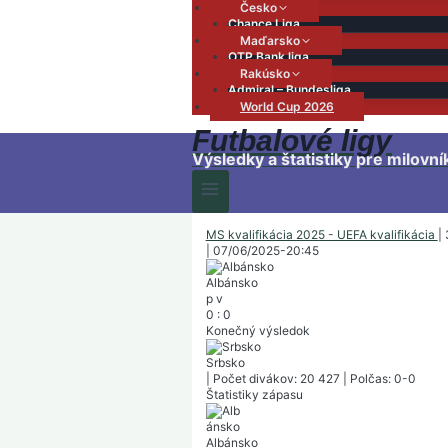
Česko
Chance Liga
Maďarsko
OTP Bank liga
Rakúsko
Admiral – Bundesliga
World Cup 2026
Futbalové ligy
Výsledky a štatistiky pre milovní
MS kvalifikácia 2025 - UEFA kvalifikácia
|
|
07/06/2025
-
20:45
Albánsko
p
v
0
:
0
Konečný výsledok
Srbsko
|
Počet divákov: 20 427
|
Polčas: 0-0
Štatistiky zápasu
Albánsko