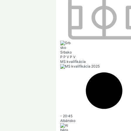
Srbsko
P
P
V
P
V
MS kvalifikácia
-
20:45
Albánsko