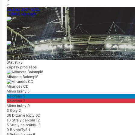
>
LaLiga2 2024/2025
|
33. kolo
|
Carlos Belmonte
|
30/03/2025
-
18:30
Albacete Balompié
p
v
p
v
v
3
:
2
Konečný výsledok
Mirandés CD
p
v
v
r
v
|
Počet divákov: 11 015
|
Polčas: 1-1
Štatistiky
Zápasy proti sebe
Albacete Balompié
Mirandés CD
Mimo brány
5
Na bránu
5
Na bránu
3
Mimo brány
9
3
Góly
2
38
Držanie lopty
62
10
Strely celkom
12
5
Strely na bránku
3
0
Brvno/Tyč
1
5
Rohové kopy
6