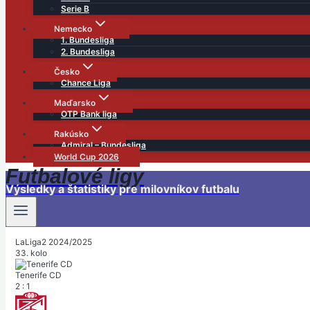
Serie B
Nemecko
1. Bundesliga
2. Bundesliga
Česko
Chance Liga
Maďarsko
OTP Bank liga
Rakúsko
Admiral – Bundesliga
World Cup 2026
Futbalové ligy
Výsledky a štatistiky pre milovníkov futbalu
LaLiga2 2024/2025
33. kolo
Tenerife CD
2
:
1