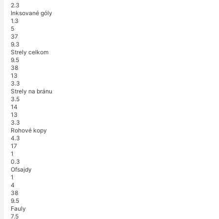
2.3
Inksované góly
1.3
5
37
9.3
Strely celkom
9.5
38
13
3.3
Strely na bránu
3.5
14
13
3.3
Rohové kopy
4.3
17
1
0.3
Ofsajdy
1
4
38
9.5
Fauly
7.5