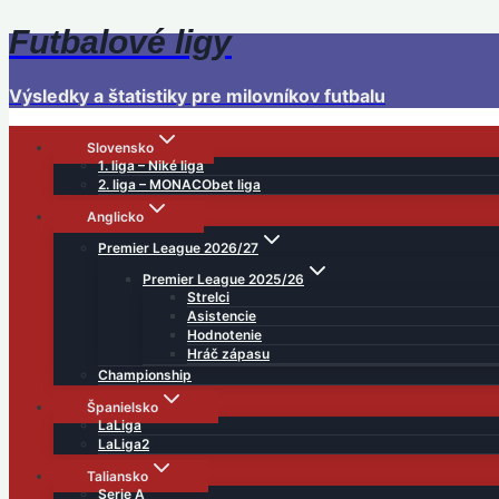
Futbalové ligy
Skip
to
content
Výsledky a štatistiky pre milovníkov futbalu
Slovensko
1. liga – Niké liga
2. liga – MONACObet liga
Anglicko
Premier League 2026/27
Premier League 2025/26
Strelci
Asistencie
Hodnotenie
Hráč zápasu
Championship
Španielsko
LaLiga
LaLiga2
Taliansko
Serie A