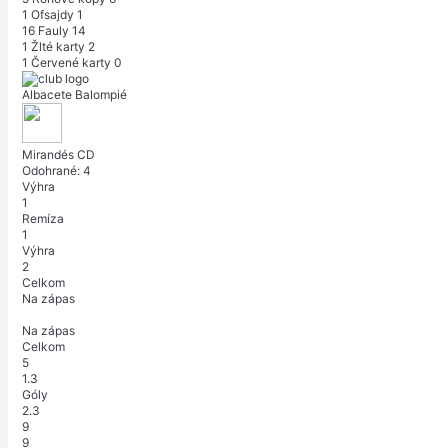
1
Ofsajdy
1
16
Fauly
14
1
Žlté karty
2
1
Červené karty
0
Albacete Balompié
Mirandés CD
Odohrané:
4
Výhra
1
Remíza
1
Výhra
2
Celkom
Na zápas
Na zápas
Celkom
5
1.3
Góly
2.3
9
9