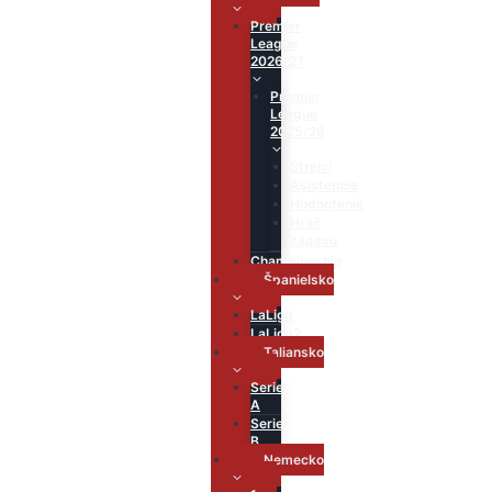
Premier
League
2026/27
Premier
League
2025/26
Strelci
Asistencie
Hodnotenie
Hráč
zápasu
Championship
Španielsko
LaLiga
LaLiga2
Taliansko
Serie
A
Serie
B
Nemecko