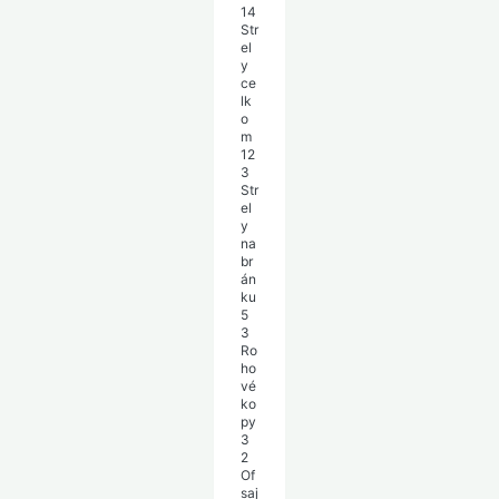
14
Str
el
y
ce
lk
o
m
12
3
Str
el
y
na
br
án
ku
5
3
Ro
ho
vé
ko
py
3
2
Of
saj