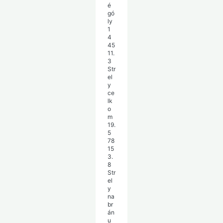
é
gó
ly
1
4
45
11.
3
Str
el
y
ce
lk
o
m
19.
5
78
15
3.
8
Str
el
y
na
br
án
u