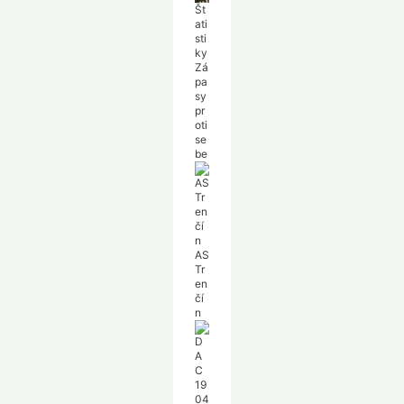
Št
ati
sti
ky
Zá
pa
sy
pr
oti
se
be
AS
Tr
en
čí
n