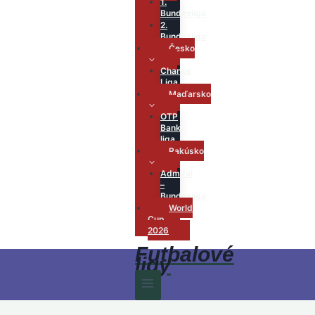
1.
Bundesliga
2.
Bundesliga
Česko
Chance
Liga
Maďarsko
OTP
Bank
liga
Rakúsko
Admiral
–
Bundesliga
World
Cup
2026
Futbalové
ligy