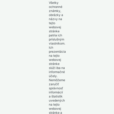
Všetky
ochranné
známky,
obrázky a
názvy na
tejto
webovej
stránke
patria ich
príslušným
vlastníkom.
Ich
prezentácia
na tejto
webovej
stránke
slúži iba na
informačné
účely.
Nemôžeme
zaručiť
správnosť
informácií
a štatistík
uvedených
na tejto
webovej
stránke a