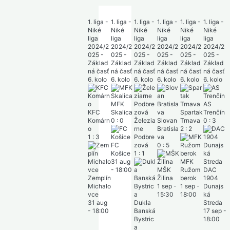
1. liga -
1. liga -
1. liga -
1. liga -
1. liga -
1. liga -
Niké
Niké
Niké
Niké
Niké
Niké
liga
liga
liga
liga
liga
liga
2024/2
2024/2
2024/2
2024/2
2024/2
2024/2
025 -
025 -
025 -
025 -
025 -
025 -
Základ
Základ
Základ
Základ
Základ
Základ
ná časť
ná časť
ná časť
ná časť
ná časť
ná časť
6. kolo
6. kolo
6. kolo
6. kolo
6. kolo
6. kolo
MFK
AS
KFC
Skalica
Spartak
Trenčín
Komárn
0
:
0
Železia
Slovan
Trnava
0
:
3
o
rne
Bratisla
2
:
2
1
:
3
Podbre
va
FC
zová
0
:
5
Košice
1
:
1
31 aug
MFK
-
18:00
MŠK
Ružom
DAC
Zemplín
Žilina
berok
1904
Michalo
1 sep
-
1 sep
-
Dunajs
vce
15:30
18:00
ká
31 aug
Dukla
Streda
-
18:00
Banská
17 sep
-
Bystric
18:00
a