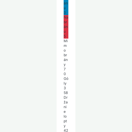
án
u
3
Na
br
án
u
5
Mi
m
o
br
án
y
7
0
Gó
ly
3
58
Dr
ža
ni
e
lo
pt
y
42