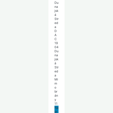
D
A
C
19
04
Du
na
jsk
á
Str
ed
a
Mi
m
o
br
án
y
11
Na
br