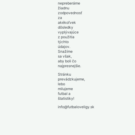
nepreberáme
žiadnu
zodpovednosť
za
akékoľvek
dôsledky
vyplývajúce
z použitia
týchto
údajov.
Snažíme
sa však,
aby boli čo
najpresnejšie.
Stránku
prevádzkujeme,
lebo
milujeme
futbal a
štatistiky!
info@futbaloveligy.sk