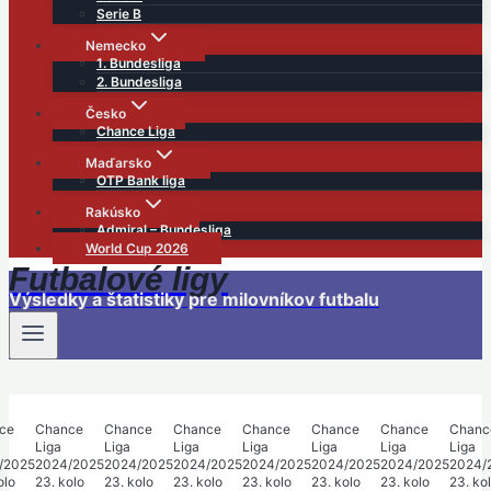
Serie B
Nemecko
1. Bundesliga
2. Bundesliga
Česko
Chance Liga
Maďarsko
OTP Bank liga
Rakúsko
Admiral – Bundesliga
World Cup 2026
Futbalové ligy
Výsledky a štatistiky pre milovníkov futbalu
ce
Chance
Chance
Chance
Chance
Chance
Chance
Chanc
Liga
Liga
Liga
Liga
Liga
Liga
Liga
/2025
2024/2025
2024/2025
2024/2025
2024/2025
2024/2025
2024/2025
2024/
olo
23. kolo
23. kolo
23. kolo
23. kolo
23. kolo
23. kolo
23. ko