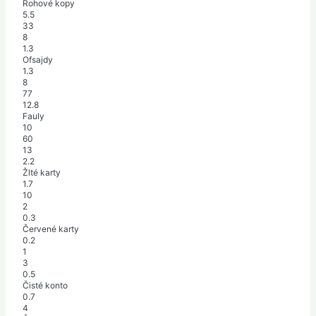
Rohové kopy
5.5
33
8
1.3
Ofsajdy
1.3
8
77
12.8
Fauly
10
60
13
2.2
Žlté karty
1.7
10
2
0.3
Červené karty
0.2
1
3
0.5
Čisté konto
0.7
4