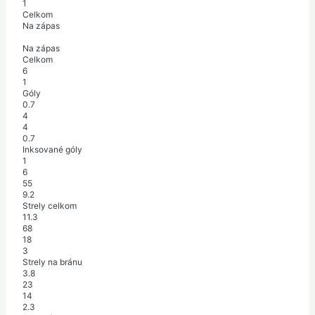
1
Celkom
Na zápas
Na zápas
Celkom
6
1
Góly
0.7
4
4
0.7
Inksované góly
1
6
55
9.2
Strely celkom
11.3
68
18
3
Strely na bránu
3.8
23
14
2.3