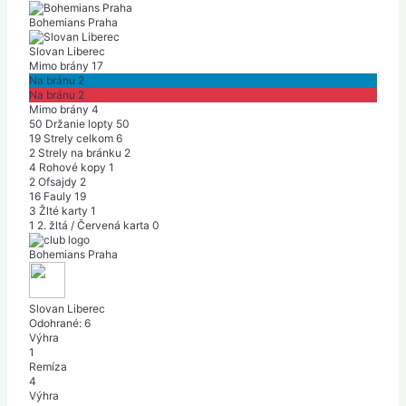
Bohemians Praha
Slovan Liberec
Mimo brány
17
Na bránu
2
Na bránu
2
Mimo brány
4
50
Držanie lopty
50
19
Strely celkom
6
2
Strely na bránku
2
4
Rohové kopy
1
2
Ofsajdy
2
16
Fauly
19
3
Žlté karty
1
1
2. žltá / Červená karta
0
Bohemians Praha
Slovan Liberec
Odohrané:
6
Výhra
1
Remíza
4
Výhra