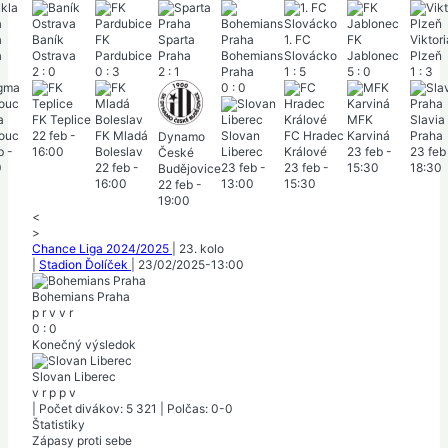
a
Baník
FK
Sparta
1. FC
FK
Viktori
a
Ostrava
Pardubice
Praha
Bohemians
Slovácko
Jablonec
Plzeň
2
:
0
0
:
3
2
:
1
Praha
1
:
5
5
:
0
1
:
3
0
:
0
a
FK Teplice
MFK
Slavia
ouc
22 feb
-
FK Mladá
Slovan
FC Hradec
Karviná
Praha
Dynamo
b
-
16:00
Boleslav
Liberec
Králové
23 feb
-
23 feb
České
0
22 feb
-
23 feb
-
23 feb
-
15:30
18:30
Budějovice
16:00
13:00
15:30
22 feb
-
19:00
<
>
Chance Liga 2024/2025
|
23. kolo
|
Stadion Ďolíček
|
23/02/2025
-
13:00
Bohemians Praha
p
r
v
v
r
0
:
0
Konečný výsledok
Slovan Liberec
v
r
p
p
v
|
Počet divákov: 5 321
|
Polčas: 0-0
Štatistiky
Zápasy proti sebe