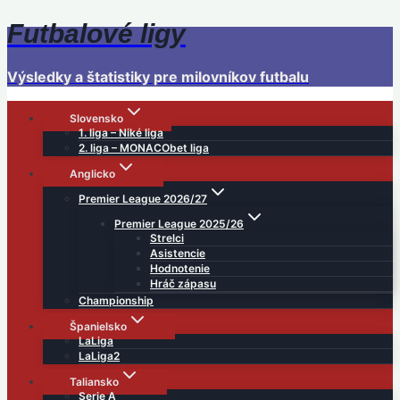
Futbalové ligy
Skip
to
content
Výsledky a štatistiky pre milovníkov futbalu
Slovensko
1. liga – Niké liga
2. liga – MONACObet liga
Anglicko
Premier League 2026/27
Premier League 2025/26
Strelci
Asistencie
Hodnotenie
Hráč zápasu
Championship
Španielsko
LaLiga
LaLiga2
Taliansko
Serie A