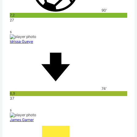
90'
7,2
27
s
Idrissa Gueye
74'
6,9
37
s
James Garner