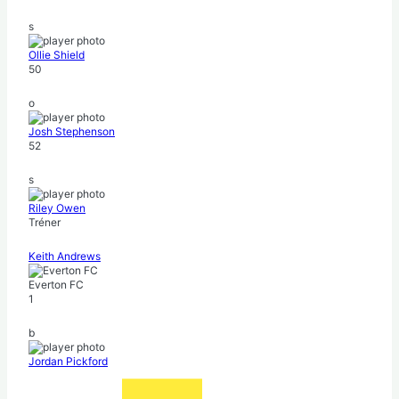
s
Ollie Shield
50
o
Josh Stephenson
52
s
Riley Owen
Tréner
Keith Andrews
Everton FC
1
b
Jordan Pickford