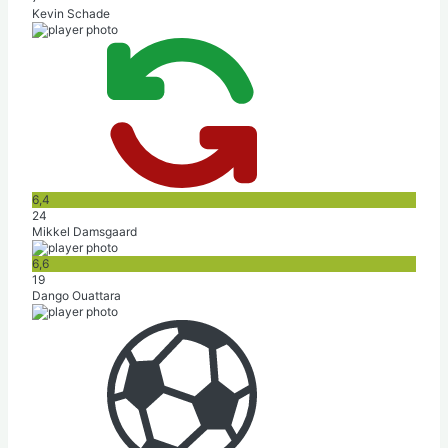
Kevin Schade
6,4
24
Mikkel Damsgaard
6,6
19
Dango Ouattara