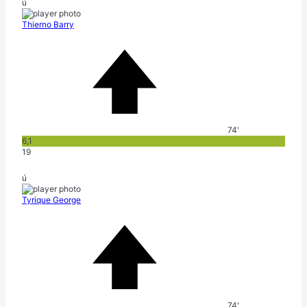
ú
Thierno Barry
74'
6,1
19
ú
Tyrique George
74'