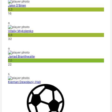
Jake O'Brien
6,3
16
o
Vitaliy Mykolenko
6,6
32
o
Jarrad Branthwaite
7,0
22
s
Kiernan Dewsbury-Hall