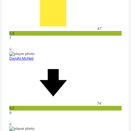
47'
6,8
7
ú
Dwight McNeil
74'
6,5
9
ú