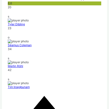
6,6
20
s
Tyler Dibling
23
o
Séamus Coleman
34
s
Merlin Röhl
42
s
Tim Iroegbunam