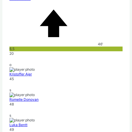
46'
6,5
20
o
Kristoffer Ajer
45
s
Romelle Donovan
48
s
Luka Bentt
49