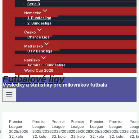
Serie B
Nemecko
1. Bundesliga
2. Bundesliga
Česko
Chance Liga
Maďarsko
OTP Bank liga
Rakúsko
Admiral – Bundesliga
World Cup 2026
Futbalové ligy
Výsledky a štatistiky pre milovníkov futbalu
Premier
Premier
Premier
Premier
Premier
Premier
Premie
League
League
League
League
League
League
Leagu
026
2025/2026
2025/2026
2025/2026
2025/2026
2025/2026
2025/2026
2025/
o
32. kolo
32. kolo
32. kolo
32. kolo
32. kolo
32. kolo
32. ko