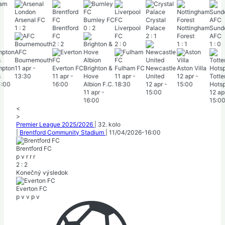
 FC
Burnley FC
Crystal
Chels
Brentford
0
:
2
Liverpool
Palace
Nottingham
Sunderland
Londo
FC
FC
2
:
1
Forest
AFC
0
:
3
2
:
2
2
:
0
1
:
1
1
:
0
mouth
Everton FC
Brighton &
Fulham FC
Newcastle
Aston Villa
Manch
11 apr
-
Hove
11 apr
-
United
12 apr
-
Tottenham
City
16:00
Albion F.C.
18:30
12 apr
-
15:00
Hotspur
12 apr
11 apr
-
15:00
12 apr
-
17:30
16:00
15:00
<
>
Premier League 2025/2026
|
32. kolo
|
Brentford Community Stadium
|
11/04/2026
-
16:00
Brentford FC
p
v
r
r
r
2
:
2
Konečný výsledok
Everton FC
p
v
v
p
v