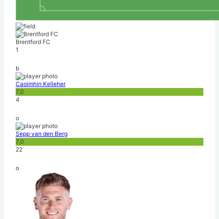
Brentford FC
1
b
Caoimhin Kelleher
7,0
4
o
Sepp van den Berg
7,0
22
o