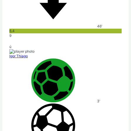
46'
6,4
9
ú
Igor Thiago
3'