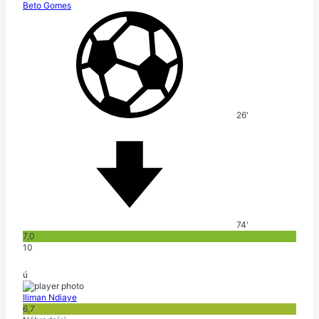
Beto Gomes
26'
74'
7,0
10
ú
Iliman Ndiaye
6,7