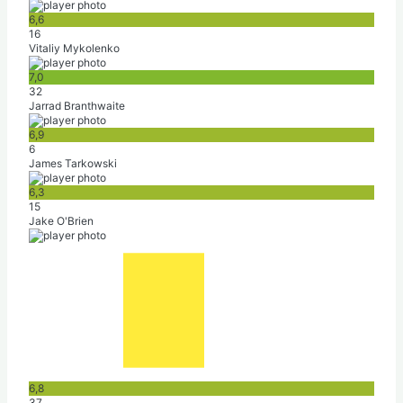
6,6
16
Vitaliy Mykolenko
7,0
32
Jarrad Branthwaite
6,9
6
James Tarkowski
6,3
15
Jake O'Brien
6,8
37