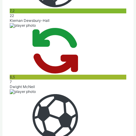
7,2
22
Kiernan Dewsbury-Hall
6,5
7
Dwight McNeil