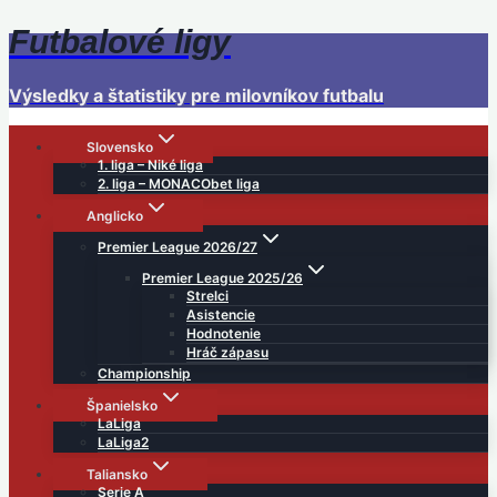
Futbalové ligy
Skip
to
content
Výsledky a štatistiky pre milovníkov futbalu
Slovensko
1. liga – Niké liga
2. liga – MONACObet liga
Anglicko
Premier League 2026/27
Premier League 2025/26
Strelci
Asistencie
Hodnotenie
Hráč zápasu
Championship
Španielsko
LaLiga
LaLiga2
Taliansko
Serie A