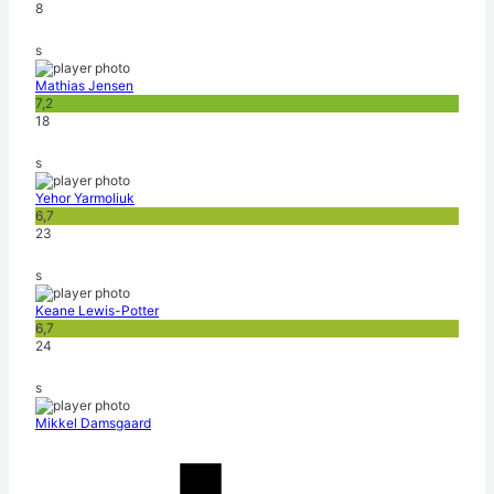
8
s
Mathias Jensen
7,2
18
s
Yehor Yarmoliuk
6,7
23
s
Keane Lewis-Potter
6,7
24
s
Mikkel Damsgaard