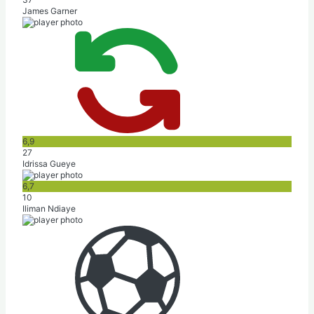
James Garner
6,9
27
Idrissa Gueye
6,7
10
Iliman Ndiaye