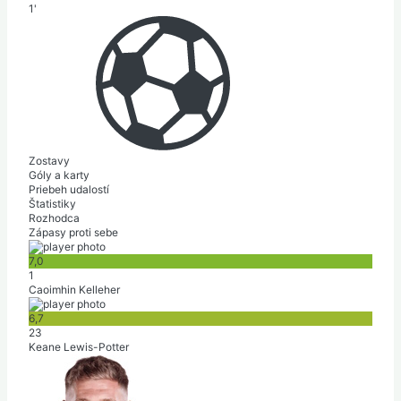
1'
Zostavy
Góly a karty
Priebeh udalostí
Štatistiky
Rozhodca
Zápasy proti sebe
7,0
1
Caoimhin Kelleher
6,7
23
Keane Lewis-Potter