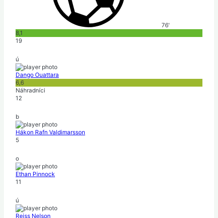
76'
8,1
19
ú
Dango Ouattara
6,6
Náhradníci
12
b
Hákon Rafn Valdimarsson
5
o
Ethan Pinnock
11
ú
Reiss Nelson