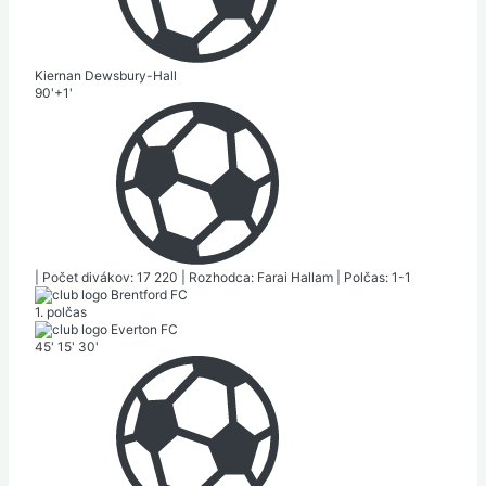
Kiernan Dewsbury-Hall
90'+1'
|
Počet divákov: 17 220
|
Rozhodca: Farai Hallam
|
Polčas: 1-1
Brentford FC
1. polčas
Everton FC
45'
15'
30'