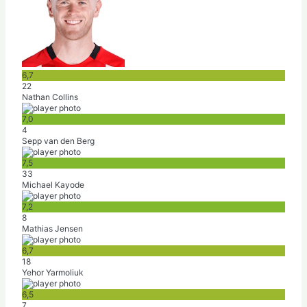
6,7
22
Nathan Collins
7,0
4
Sepp van den Berg
7,5
33
Michael Kayode
7,2
8
Mathias Jensen
6,7
18
Yehor Yarmoliuk
6,5
7