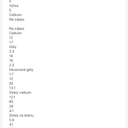
0
Výhra
5
Celkom
Na zápas
Na zápas
Celkom
12
1.7
Góly
2.3
16
16
2.3
Inksované góly
1.7
12
92
13.1
Strely celkom
12.1
85
29
4.1
Strely na bránu
5.9
41