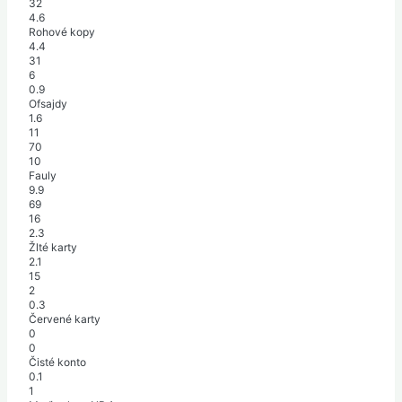
32
4.6
Rohové kopy
4.4
31
6
0.9
Ofsajdy
1.6
11
70
10
Fauly
9.9
69
16
2.3
Žlté karty
2.1
15
2
0.3
Červené karty
0
0
Čisté konto
0.1
1