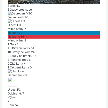
|
Polčas: 0-1
Štatistiky
Zápasy proti sebe
Debreceni VSC
Újpest FC
Mimo brány
7
Na bránu
3
Na bránu
16
Mimo brány
8
1
Góly
2
46
Držanie lopty
54
10
Strely celkom
24
3
Strely na bránku
16
3
Rohové kopy
6
2
Žlté karty
4
1
Červené karty
0
Debreceni VSC
Újpest FC
Odohrané:
7
Výhra
2
Remíza