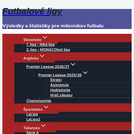
Futbalové ligy
Skip
to
content
Výsledky a štatistiky pre milovníkov futbalu
Slovensko
1. liga – Niké liga
2. liga – MONACObet liga
Anglicko
Premier League 2026/27
Premier League 2025/26
Strelci
Asistencie
Hodnotenie
Hráč zápasu
Championship
Španielsko
LaLiga
LaLiga2
Taliansko
Serie A