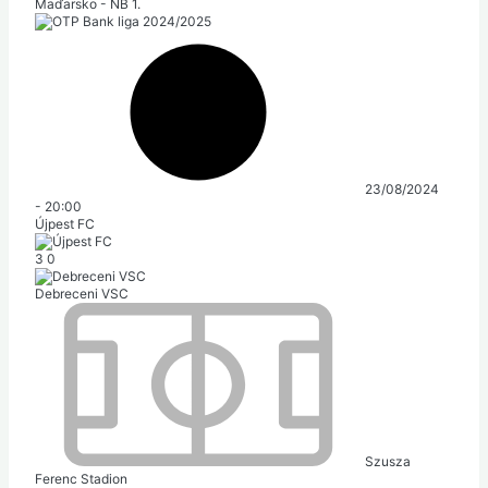
Maďarsko - NB 1.
23/08/2024
-
20:00
Újpest FC
3
0
Debreceni VSC
Szusza
Ferenc Stadion