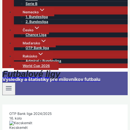
Serie B
Nemecko
1. Bundesliga
2. Bundesliga
Česko
Chance Liga
Maďarsko
OTP Bank liga
Rakúsko
Admiral – Bundesliga
World Cup 2026
Futbalové ligy
Výsledky a štatistiky pre milovníkov futbalu
OTP Bank liga 2024/2025
16. kolo
Kecskemét