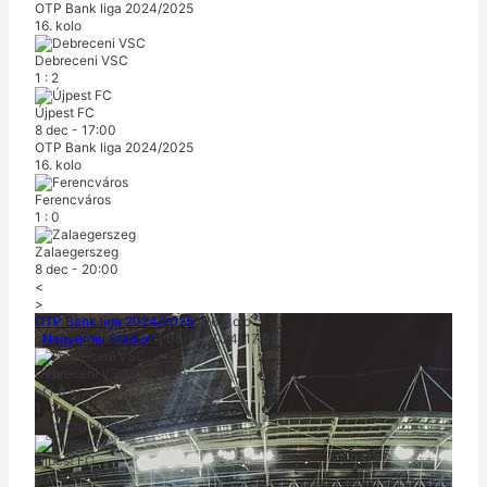
OTP Bank liga 2024/2025
16. kolo
Debreceni VSC
1
:
2
Újpest FC
8 dec
-
17:00
OTP Bank liga 2024/2025
16. kolo
Ferencváros
1
:
0
Zalaegerszeg
8 dec
-
20:00
<
>
OTP Bank liga 2024/2025
|
16. kolo
|
Nagyerdei Stadion
|
08/12/2024
-
17:00
Debreceni VSC
r
r
r
p
v
1
:
2
Konečný výsledok
Újpest FC
p
r
r
v
r