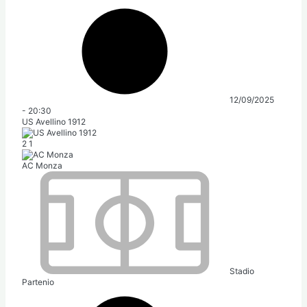
12/09/2025
-
20:30
US Avellino 1912
2
1
AC Monza
Stadio
Partenio