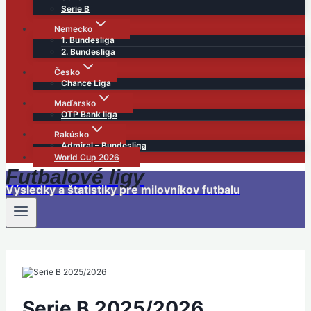
Serie B
Nemecko
1. Bundesliga
2. Bundesliga
Česko
Chance Liga
Maďarsko
OTP Bank liga
Rakúsko
Admiral – Bundesliga
World Cup 2026
Futbalové ligy
Výsledky a štatistiky pre milovníkov futbalu
Serie B 2025/2026