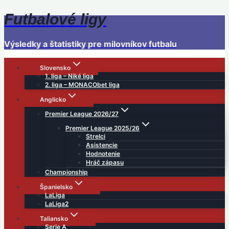
Futbalové ligy
Skip
to
content
Výsledky a štatistiky pre milovníkov futbalu
Slovensko
1. liga – Niké liga
2. liga – MONACObet liga
Anglicko
Premier League 2026/27
Premier League 2025/26
Strelci
Asistencie
Hodnotenie
Hráč zápasu
Championship
Španielsko
LaLiga
LaLiga2
Taliansko
Serie A