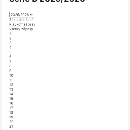
Základná časť
Play-off zápasy
Všetky zápasy
1
2
3
4
5
6
7
8
9
10
11
12
13
14
15
16
17
18
19
20
21