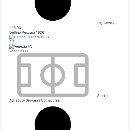
13/09/2025
-
15:00
Delfino Pescara 1936
2
2
Venezia FC
Stadio
Adriatico-Giovanni Cornacchia