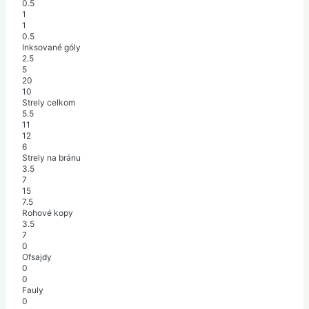
0.5
1
1
0.5
Inksované góly
2.5
5
20
10
Strely celkom
5.5
11
12
6
Strely na bránu
3.5
7
15
7.5
Rohové kopy
3.5
7
0
Ofsajdy
0
0
Fauly
0