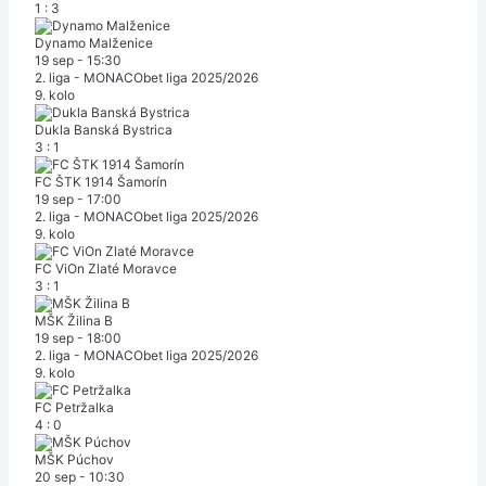
1
:
3
Dynamo Malženice
19 sep
-
15:30
2. liga - MONACObet liga 2025/2026
9. kolo
Dukla Banská Bystrica
3
:
1
FC ŠTK 1914 Šamorín
19 sep
-
17:00
2. liga - MONACObet liga 2025/2026
9. kolo
FC ViOn Zlaté Moravce
3
:
1
MŠK Žilina B
19 sep
-
18:00
2. liga - MONACObet liga 2025/2026
9. kolo
FC Petržalka
4
:
0
MŠK Púchov
20 sep
-
10:30