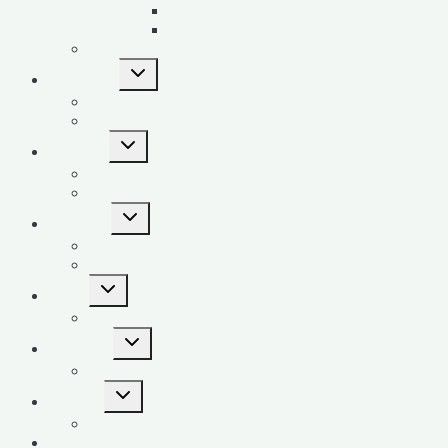
Hodnotenie
Hráč zápasu
Championship
Toggle
Španielsko
child
menu
LaLiga
LaLiga2
Toggle
Taliansko
child
menu
Serie A
Serie B
Toggle
Nemecko
child
menu
1. Bundesliga
2. Bundesliga
Toggle
Česko
child
menu
Chance Liga
Toggle
Maďarsko
child
menu
OTP Bank liga
Toggle
Rakúsko
child
menu
Admiral – Bundesliga
World Cup 2026