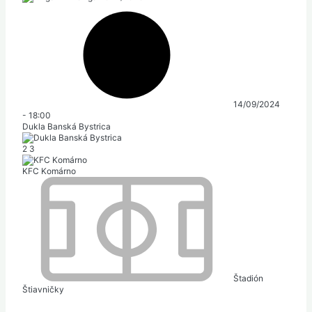
14/09/2024
-
18:00
Dukla Banská Bystrica
2
3
KFC Komárno
Štadión
Štiavničky