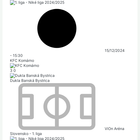
15/12/2024
-
15:30
KFC Komárno
3
0
Dukla Banská Bystrica
ViOn Aréna
Slovensko - 1. liga