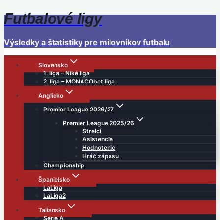
Futbalové ligy
Skip
to
content
Výsledky a štatistiky pre milovníkov futbalu
Slovensko
1. liga – Niké liga
2. liga – MONACObet liga
Anglicko
Premier League 2026/27
Premier League 2025/26
Strelci
Asistencie
Hodnotenie
Hráč zápasu
Championship
Španielsko
LaLiga
LaLiga2
Taliansko
Serie A