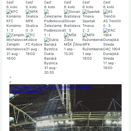
časť
časť
časť
časť
časť
časť
6. kolo
6. kolo
6. kolo
6. kolo
6. kolo
6. kolo
KFC
MFK
Slovan
Spartak
AS Trenčín
Komárno
Skalica
Železiarne
Bratislava
Trnava
0
:
3
1
:
3
0
:
0
Podbrezová
0
:
5
2
:
2
1
:
1
Zemplín
FC Košice
MŠK Žilina
MFK
Michalovce
31 aug
-
1 sep
-
Ružomberok
DAC 1904
31 aug
-
18:00
Dukla
15:30
1 sep
-
Dunajská
18:00
Banská
18:00
Streda
Bystrica
17 sep
-
31 aug
-
18:00
20:30
<
>
1. liga - Niké liga 2024/2025 - Skupina o udržanie
|
6. kolo
|
Štadión Štiavničky
|
20/04/2025
-
18:00
Dukla Banská Bystrica
p
p
p
v
r
0
:
1
Konečný výsledok
KFC Komárno
v
v
p
p
r