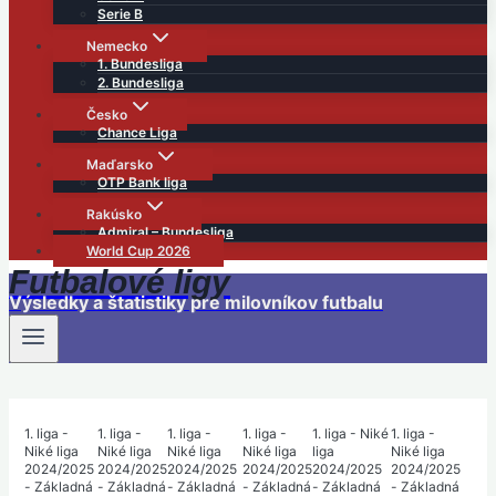
Serie B
Nemecko
1. Bundesliga
2. Bundesliga
Česko
Chance Liga
Maďarsko
OTP Bank liga
Rakúsko
Admiral – Bundesliga
World Cup 2026
Futbalové ligy
Výsledky a štatistiky pre milovníkov futbalu
1. liga -
1. liga -
1. liga -
1. liga -
1. liga - Niké
1. liga -
Niké liga
Niké liga
Niké liga
Niké liga
liga
Niké liga
2024/2025
2024/2025
2024/2025
2024/2025
2024/2025
2024/2025
- Základná
- Základná
- Základná
- Základná
- Základná
- Základná