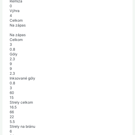
Remíza
0
Výhra
4
Celkom
Na zápas
Na zápas
Celkom
3
0.8
Góly
2.3
9
9
2.3
Inksované góly
0.8
3
60
15
Strely celkom
16.5
66
22
5.5
Strely na bránu
6