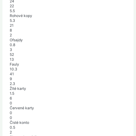
24
22
5.5
Rohové kopy
5.3
21
8
2
Ofsajdy
0.8
3
52
13
Fauly
10.3
41
9
2.3
Žlté karty
1.5
6
0
Červené karty
0
0
Čisté konto
0.5
2