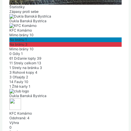
|
Počet divákov: 1 115
|
Polčas: 0-0
Štatistiky
Zápasy proti sebe
Dukla Banská Bystrica
KFC Komárno
Mimo brány
10
Na bránu
1
Na bránu
3
Mimo brány
10
0
Góly
1
61
Držanie lopty
39
11
Strely celkom
13
1
Strely na bránku
3
3
Rohové kopy
4
3
Ofsajdy
2
14
Fauly
10
1
Žlté karty
1
Dukla Banská Bystrica
KFC Komárno
Odohrané:
4
Výhra
0