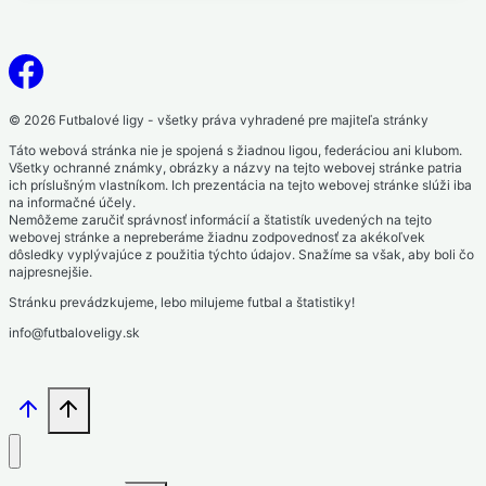
© 2026 Futbalové ligy - všetky práva vyhradené pre majiteľa stránky
Táto webová stránka nie je spojená s žiadnou ligou, federáciou ani klubom.
Všetky ochranné známky, obrázky a názvy na tejto webovej stránke patria
ich príslušným vlastníkom. Ich prezentácia na tejto webovej stránke slúži iba
na informačné účely.
Nemôžeme zaručiť správnosť informácií a štatistík uvedených na tejto
webovej stránke a nepreberáme žiadnu zodpovednosť za akékoľvek
dôsledky vyplývajúce z použitia týchto údajov. Snažíme sa však, aby boli čo
najpresnejšie.
Stránku prevádzkujeme, lebo milujeme futbal a štatistiky!
info@futbaloveligy.sk