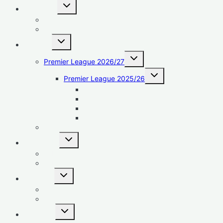
Toggle
Slovensko
child
menu
1. liga – Niké liga
2. liga – MONACObet liga
Toggle
Anglicko
child
menu
Toggle
Premier League 2026/27
child
menu
Toggle
Premier League 2025/26
child
menu
Strelci
Asistencie
Hodnotenie
Hráč zápasu
Championship
Toggle
Španielsko
child
menu
LaLiga
LaLiga2
Toggle
Taliansko
child
menu
Serie A
Serie B
Toggle
Nemecko
child