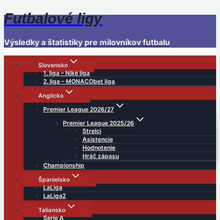
Futbalové ligy
Skip
to
content
Výsledky a štatistiky pre milovníkov futbalu
Slovensko
1. liga – Niké liga
2. liga – MONACObet liga
Anglicko
Premier League 2026/27
Premier League 2025/26
Strelci
Asistencie
Hodnotenie
Hráč zápasu
Championship
Španielsko
LaLiga
LaLiga2
Taliansko
Serie A