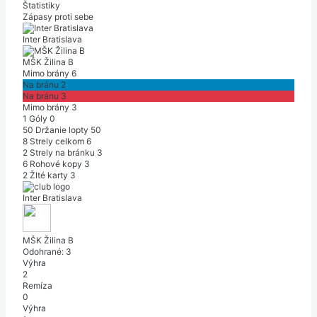
Štatistiky
Zápasy proti sebe
Inter Bratislava
MŠK Žilina B
Mimo brány
6
Na bránu
2
Na bránu
3
Mimo brány
3
1
Góly
0
50
Držanie lopty
50
8
Strely celkom
6
2
Strely na bránku
3
6
Rohové kopy
3
2
Žlté karty
3
Inter Bratislava
MŠK Žilina B
Odohrané:
3
Výhra
2
Remíza
0
Výhra