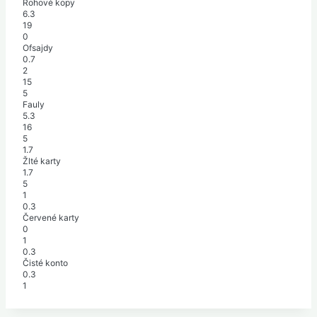
Rohové kopy
6.3
19
0
Ofsajdy
0.7
2
15
5
Fauly
5.3
16
5
1.7
Žlté karty
1.7
5
1
0.3
Červené karty
0
1
0.3
Čisté konto
0.3
1