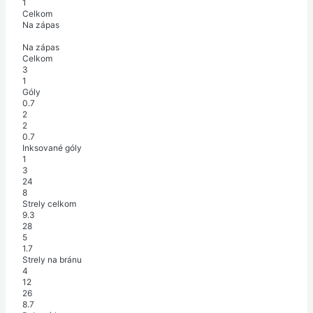
1
Celkom
Na zápas
Na zápas
Celkom
3
1
Góly
0.7
2
2
0.7
Inksované góly
1
3
24
8
Strely celkom
9.3
28
5
1.7
Strely na bránu
4
12
26
8.7