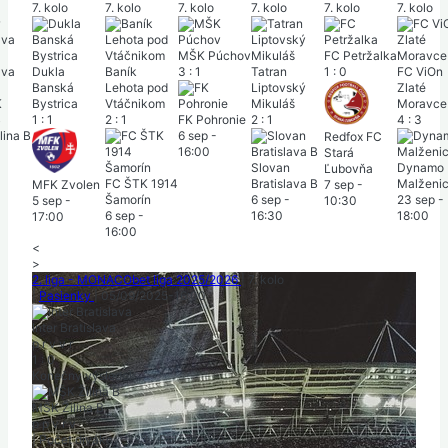
7. kolo
7. kolo
7. kolo
7. kolo
7. kolo
7. kolo
MŠK Púchov
FC Petržalka
ava
Dukla
Baník
3
:
1
Tatran
1
:
0
FC ViOn
Banská
Lehota pod
Liptovský
Zlaté
Bystrica
Vtáčnikom
Mikuláš
Moravce
1
:
1
2
:
1
FK Pohronie
2
:
1
4
:
3
lina B
6 sep
-
Redfox FC
16:00
Stará
Slovan
Dynamo
Ľubovňa
FC ŠTK 1914
Bratislava B
Malženi
MFK Zvolen
7 sep
-
Šamorín
6 sep
-
23 sep
-
5 sep
-
10:30
6 sep
-
16:30
18:00
17:00
16:00
<
>
2. liga - MONACObet liga 2025/2026
|
7. kolo
|
Pasienky
|
05/09/2025
-
16:00
Inter Bratislava
p
r
v
v
r
1
:
0
Konečný výsledok
MŠK Žilina B
p
p
v
r
v
|
Počet divákov: 323
|
Polčas: 0-0