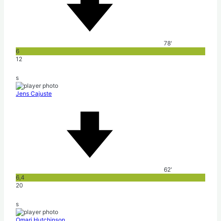
78'
6
12
s
Jens Cajuste
62'
6,4
20
s
Omari Hutchinson