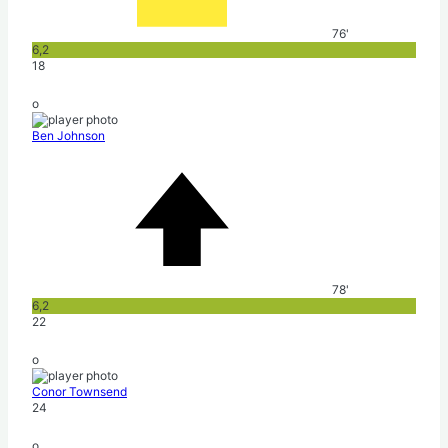
76'
6,2
18
o
Ben Johnson
78'
6,2
22
o
Conor Townsend
24
o