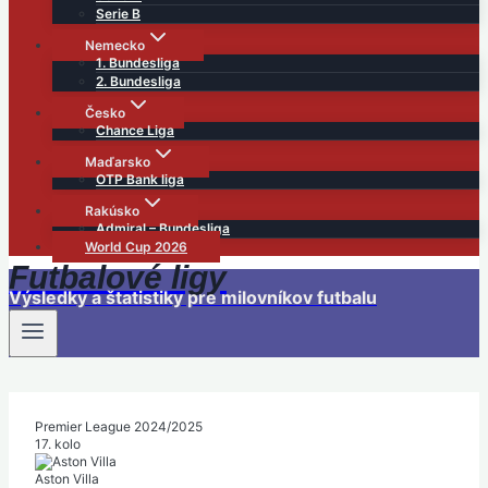
Serie B
Nemecko
1. Bundesliga
2. Bundesliga
Česko
Chance Liga
Maďarsko
OTP Bank liga
Rakúsko
Admiral – Bundesliga
World Cup 2026
Futbalové ligy
Výsledky a štatistiky pre milovníkov futbalu
Premier League 2024/2025
17. kolo
Aston Villa