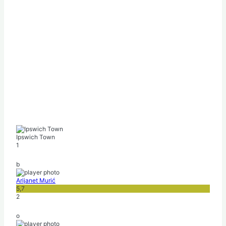
Ipswich Town
1
b
Arijanet Murić
5,7
2
o