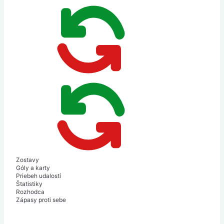
Zostavy
Góly a karty
Priebeh udalostí
Štatistiky
Rozhodca
Zápasy proti sebe