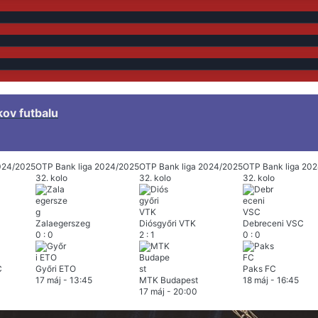
kov futbalu
024/2025
OTP Bank liga 2024/2025
OTP Bank liga 2024/2025
OTP Bank liga 20
32. kolo
32. kolo
32. kolo
Zalaegerszeg
Diósgyőri VTK
Debreceni VSC
0
:
0
2
:
1
0
:
0
C
Győri ETO
Paks FC
17 máj
-
13:45
MTK Budapest
18 máj
-
16:45
17 máj
-
20:00