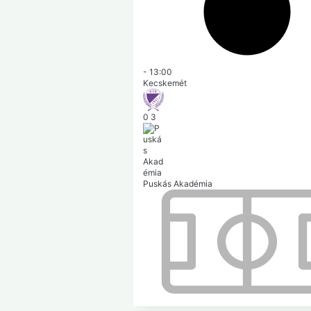
-
13:00
Kecskemét
0
3
Puskás Akadémia