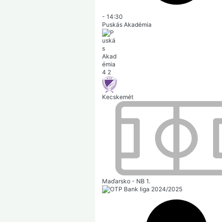
-
14:30
Puskás Akadémia
4
2
Kecskemét
Maďarsko - NB 1.