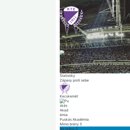
|
Széktói Stadion
|
16/05/2025
-
18:15
Kecskemét
p
r
r
r
p
0
:
1
Konečný výsledok
Puskás Akadémia
p
r
v
r
v
|
Počet divákov: 1 852
|
Polčas: 0-0
Štatistiky
Zápasy proti sebe
Kecskemét
Puskás Akadémia
Mimo brány
5
Na bránu
3