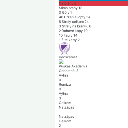
Na bránu
6
Mimo brány
18
0
Góly
1
46
Držanie lopty
54
8
Strely celkom
24
3
Strely na bránku
6
2
Rohové kopy
10
10
Fauly
14
1
Žlté karty
2
Kecskemét
Puskás Akadémia
Odohrané:
3
Výhra
0
Remíza
0
Výhra
3
Celkom
Na zápas
Na zápas
Celkom
2