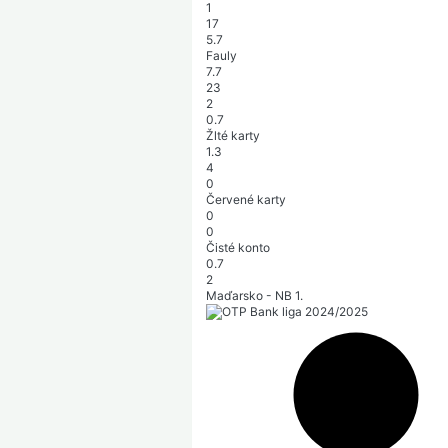
1
17
5.7
Fauly
7.7
23
2
0.7
Žlté karty
1.3
4
0
Červené karty
0
0
Čisté konto
0.7
2
Maďarsko - NB 1.