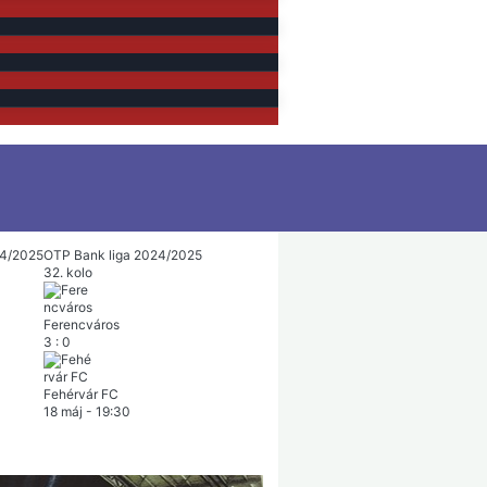
24/2025
OTP Bank liga 2024/2025
32. kolo
Ferencváros
3
:
0
Fehérvár FC
18 máj
-
19:30