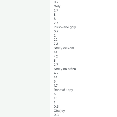
0.7
Góly
2.7
8
8
2.7
Inksované góly
0.7
2
22
7.3
Strely celkom
14
42
8
2.7
Strely na bránu
4.7
14
5
1.7
Rohové kopy
5
15
1
0.3
Ofsajdy
0.3