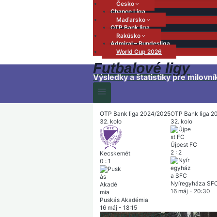
Česko
Chance Liga
Maďarsko
OTP Bank liga
Rakúsko
Admiral – Bundesliga
World Cup 2026
Futbalové ligy
Výsledky a štatistiky pre milovní
OTP Bank liga 2024/2025
OTP Bank liga 2
32. kolo
32. kolo
Újpest FC
2
:
2
Kecskemét
0
:
1
Nyíregyháza SF
16 máj
-
20:30
Puskás Akadémia
16 máj
-
18:15
OTP Bank liga 2024/2025
|
32. kolo