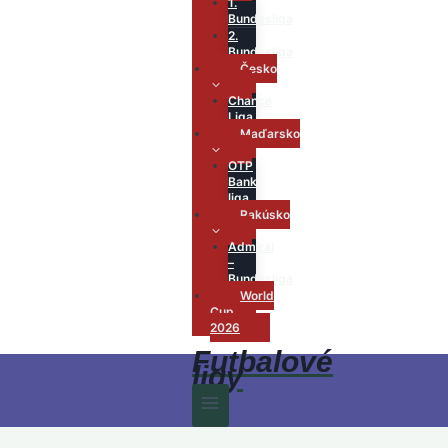
1.
Bundesliga
2.
Bundesliga
Česko
Chance
Liga
Maďarsko
OTP
Bank
liga
Rakúsko
Admiral
–
Bundesliga
World
Cup
2026
Futbalové
ligy