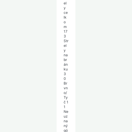
el
y
ce
lk
o
m
17
3
Str
el
y
na
br
án
ku
3
0
Br
vn
o/
Ty
č
1
1
Ne
uz
na
ný
gó