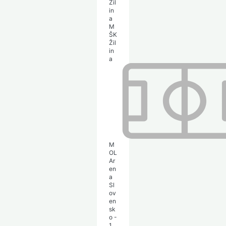
M
ŠK
Žil
in
a
M
OL
Ar
en
a
Sl
ov
en
sk
o -
1.