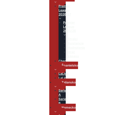
Premier
League
2026/27
Premier
League
2025/26
Strelci
Asistencie
Hodnotenie
Hráč
zápasu
Championship
Španielsko
LaLiga
LaLiga2
Taliansko
Serie
A
Serie
B
Nemecko