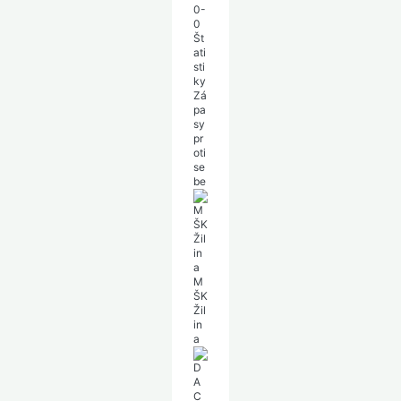
0-
0
Št
ati
sti
ky
Zá
pa
sy
pr
oti
se
be
M
ŠK
Žil
in
a