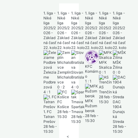
1. liga -
1. liga -
1. liga -
1. liga -
1. liga -
1. liga -
Niké
Niké
Niké
Niké
Niké
Niké
liga
liga
liga
liga
liga
liga
2025/2
2025/2
2025/2
2025/2
2025/2
2025/2
026 -
026 -
026 -
026 -
026 -
026 -
Základ
Základ
Základ
Základ
Základ
Základ
ná časť
ná časť
ná časť
ná časť
ná časť
ná časť
22. kolo
22. kolo
22. kolo
22. kolo
22. kolo
22. kolo
MFK
MŠK
KFC
Skalica
Žilina
Komárn
Železia
Zemplín
Slovan
0
:
1
0
:
0
o
rne
Michalo
Bratisla
1
:
1
Podbre
vce
va
zová
0
:
2
4
:
0
AS
4
:
1
Trenčín
28 feb
-
MFK
FC
15:30
DAC
Ružom
Košice
Spartak
1904
berok
1. FC
28 feb
-
Trnava
Dunajs
28 feb
-
Tatran
15:30
28 feb
-
ká
15:30
Prešov
15:30
Streda
28 feb
-
28 feb
-
15:30
15:30
<