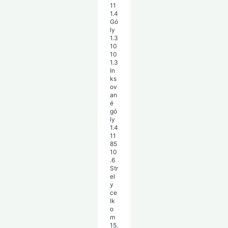
11
1.4
Gó
ly
1.3
10
10
1.3
In
ks
ov
an
é
gó
ly
1.4
11
85
10
.6
Str
el
y
ce
lk
o
m
15.