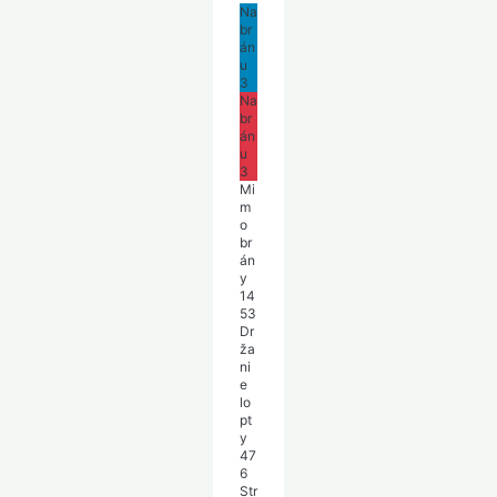
Na
br
án
u
3
Na
br
án
u
3
Mi
m
o
br
án
y
14
53
Dr
ža
ni
e
lo
pt
y
47
6
Str