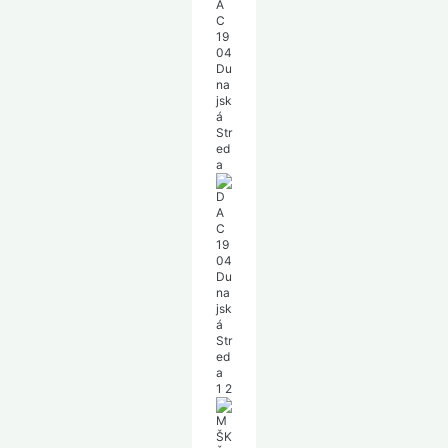
A
C
19
04
Du
na
jsk
á
Str
ed
a
1
2