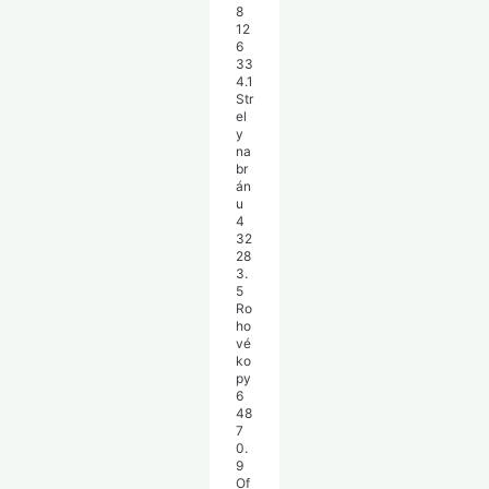
8
12
6
33
4.1
Str
el
y
na
br
án
u
4
32
28
3.
5
Ro
ho
vé
ko
py
6
48
7
0.
9
Of