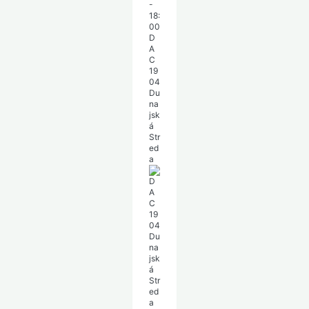
-
18:
00
D
A
C
19
04
Du
na
jsk
á
Str
ed
a