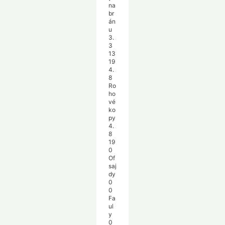
na
br
án
u
3.
3
13
19
4.
8
Ro
ho
vé
ko
py
4.
8
19
0
Of
saj
dy
0
0
Fa
ul
y
0