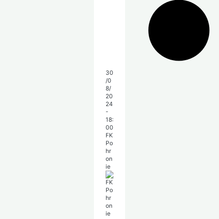
30
/0
8/
20
24
-
18:
00
FK
Po
hr
on
ie