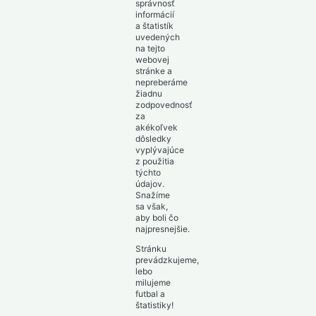
správnosť
informácií
a štatistík
uvedených
na tejto
webovej
stránke a
nepreberáme
žiadnu
zodpovednosť
za
akékoľvek
dôsledky
vyplývajúce
z použitia
týchto
údajov.
Snažíme
sa však,
aby boli čo
najpresnejšie.
Stránku
prevádzkujeme,
lebo
milujeme
futbal a
štatistiky!