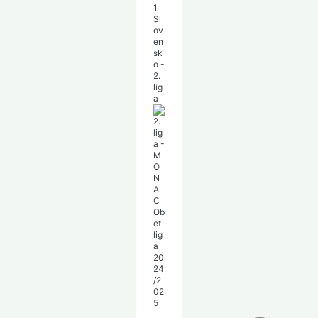
1
Sl
ov
en
sk
o -
2.
lig
a