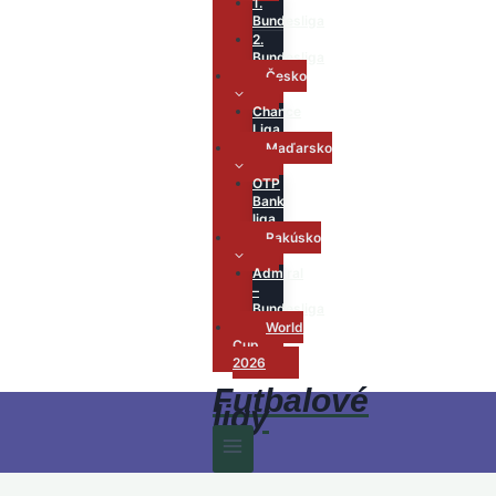
1.
Bundesliga
2.
Bundesliga
Česko
Chance
Liga
Maďarsko
OTP
Bank
liga
Rakúsko
Admiral
–
Bundesliga
World
Cup
2026
Futbalové
ligy