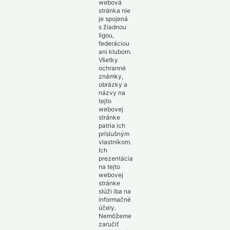
webová
stránka nie
je spojená
s žiadnou
ligou,
federáciou
ani klubom.
Všetky
ochranné
známky,
obrázky a
názvy na
tejto
webovej
stránke
patria ich
príslušným
vlastníkom.
Ich
prezentácia
na tejto
webovej
stránke
slúži iba na
informačné
účely.
Nemôžeme
zaručiť