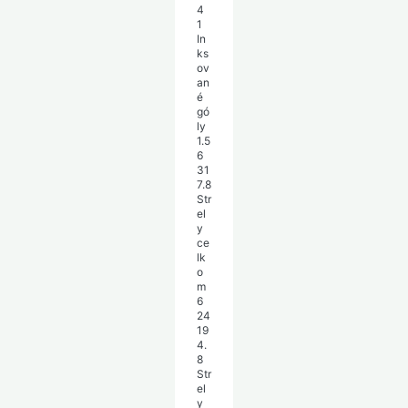
4
1
In
ks
ov
an
é
gó
ly
1.5
6
31
7.8
Str
el
y
ce
lk
o
m
6
24
19
4.
8
Str
el
y