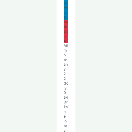
br
án
u
6
Na
br
án
u
4
Mi
m
o
br
án
y
2
2
Gó
ly
0
54
Dr
ža
ni
e
lo
pt
y