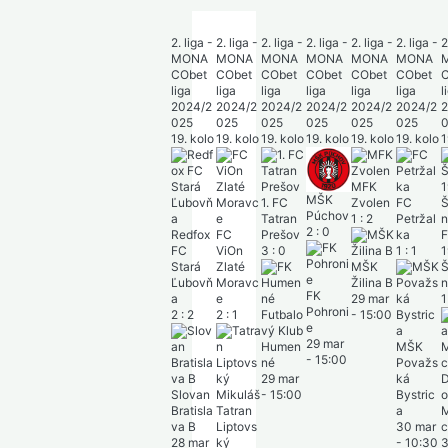
2. liga -
2. liga -
2. liga -
2. liga -
2. liga -
2. liga -
2. liga -
MONA
MONA
MONA
MONA
MONA
MONA
MONA
CObet
CObet
CObet
CObet
CObet
CObet
CObet
liga
liga
liga
liga
liga
liga
liga
2024/2
2024/2
2024/2
2024/2
2024/2
2024/2
2024/2
025
025
025
025
025
025
025
19. kolo
19. kolo
19. kolo
19. kolo
19. kolo
19. kolo
19. kolo
MFK
MŠK
1. FC
Zvolen
FC
Púchov
Tatran
1
:
2
Petržal
2
:
0
Redfox
FC
Prešov
ka
FC ŠTK
FC
ViOn
3
:
0
1
:
1
1914
Stará
Zlaté
MŠK
Šamorí
Ľubovň
Moravc
Žilina B
n
FK
a
e
29 mar
1
:
0
Pohroni
2
:
2
2
:
1
Futbalo
-
15:00
e
vý Klub
29 mar
Humen
MŠK
-
15:00
né
Považs
29 mar
ká
Dynam
Slovan
-
15:00
Bystric
o
Bratisla
Tatran
a
Malženi
va B
Liptovs
30 mar
ce
28 mar
ký
-
10:30
30 mar