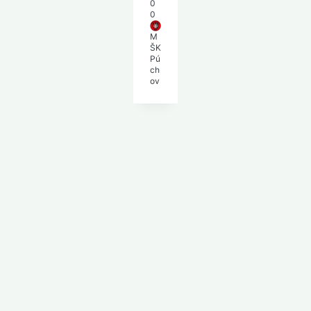
0
0
M
ŠK
Pú
ch
ov