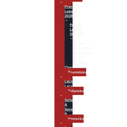
Premier
League
2026/27
Premier
League
2025/26
Strelci
Asistencie
Hodnotenie
Hráč
zápasu
Championship
Španielsko
LaLiga
LaLiga2
Taliansko
Serie
A
Serie
B
Nemecko