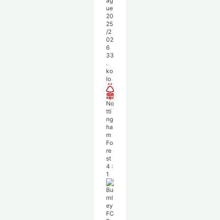
ag
ue
20
25
/2
02
6
33
.
ko
lo
No
tti
ng
ha
m
Fo
re
st
4
:
1