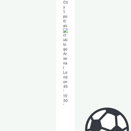
Cit
y
1.
po
lč
as
Ar
se
na
l
Lo
nd
on
45
'
15'
30
'