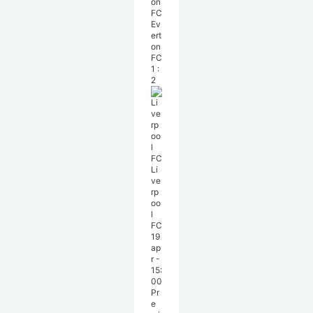
Ev
ert
on
FC
1
:
2
Li
ve
rp
oo
l
FC
19
ap
r
-
15:
00
Pr
e