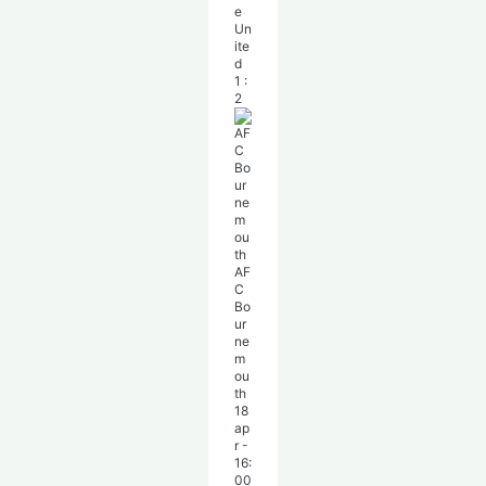
e
Un
ite
d
1
:
2
AF
C
Bo
ur
ne
m
ou
th
18
ap
r
-
16:
00