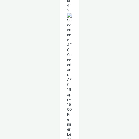
la
4
:
3
Su
nd
erl
an
d
AF
C
19
ap
r
-
15:
00
Pr
e
mi
er
Le