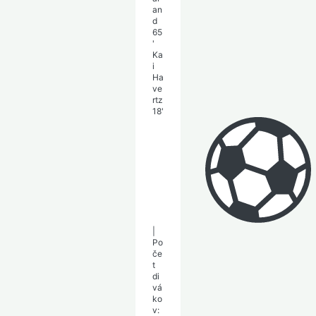
an
d
65
'
Ka
i
Ha
ve
rtz
18'
|
Po
če
t
di
vá
ko
v: