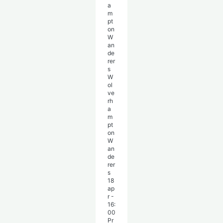
W
ol
ve
rh
a
m
pt
on
W
an
de
rer
s
18
ap
r
-
16:
00
Pr