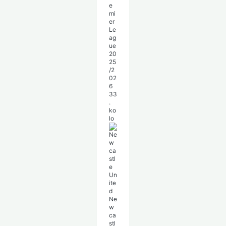
e
mi
er
Le
ag
ue
20
25
/2
02
6
33
.
ko
lo
Ne
w
ca
stl