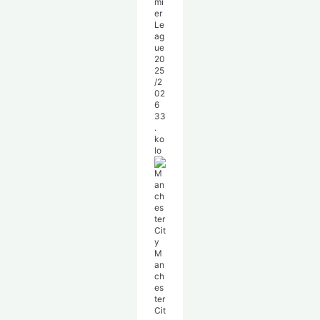
mi
er
Le
ag
ue
20
25
/2
02
6
33
.
ko
lo
M
an
ch
es
ter
Cit