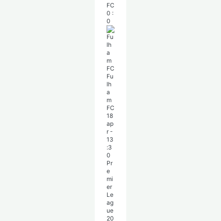
FC
0
:
0
Fu
lh
a
m
FC
18
ap
r
-
13
:3
0
Pr
e
mi
er
Le
ag
ue
20