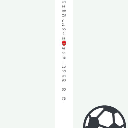
ch
es
ter
Cit
y
2.
po
lč
as
Ar
se
na
l
Lo
nd
on
90
'
60
'
75
'