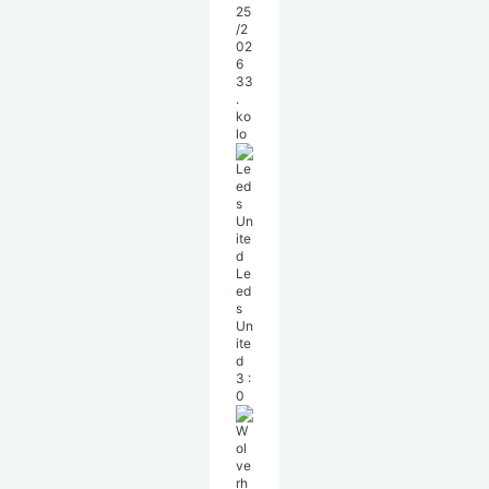
25
/2
02
6
33
.
ko
lo
Le
ed
s
Un
ite
d
3
:
0