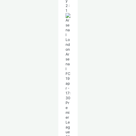
y
2
:
1
Ar
se
na
l
FC
19
ap
r
-
17:
30
Pr
e
mi
er
Le
ag
ue