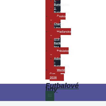
1.
Bundesliga
2.
Bundesliga
Česko
Chance
Liga
Maďarsko
OTP
Bank
liga
Rakúsko
Admiral
–
Bundesliga
World
Cup
2026
Futbalové
ligy