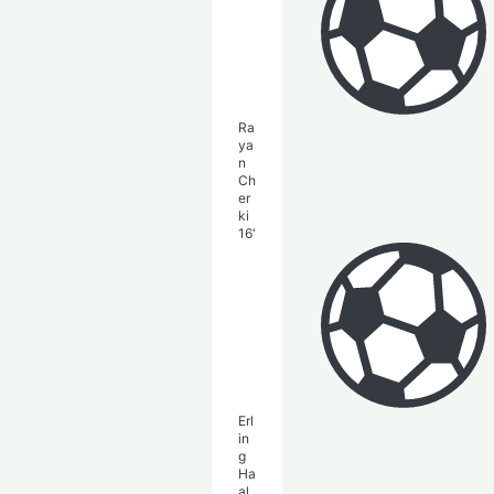
Ra
ya
n
Ch
er
ki
16'
Erl
in
g
Ha
al