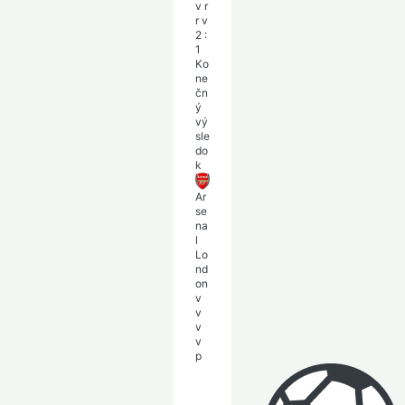
v
r
r
v
2
:
1
Ko
ne
čn
ý
vý
sle
do
k
Ar
se
na
l
Lo
nd
on
v
v
v
v
p