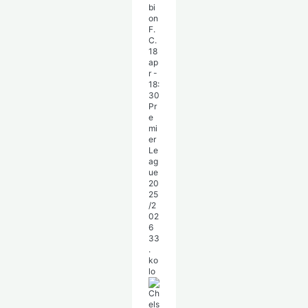
bi
on
F.
C.
18
ap
r
-
18:
30
Pr
e
mi
er
Le
ag
ue
20
25
/2
02
6
33
.
ko
lo