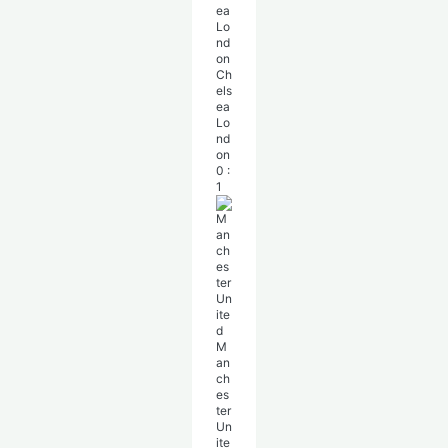
Ch
els
ea
Lo
nd
on
0
:
1
M
an
ch
es
ter
Un
ite