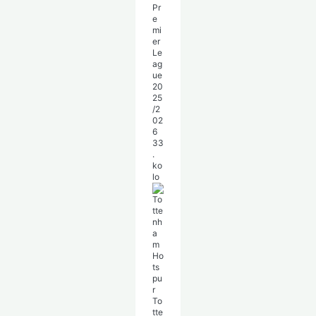
Pr
e
mi
er
Le
ag
ue
20
25
/2
02
6
33
.
ko
lo
To
tte