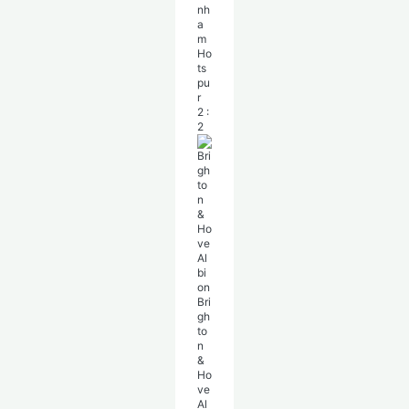
nh
a
m
Ho
ts
pu
r
2
:
2
Bri
gh
to
n
&
Ho
ve
Al