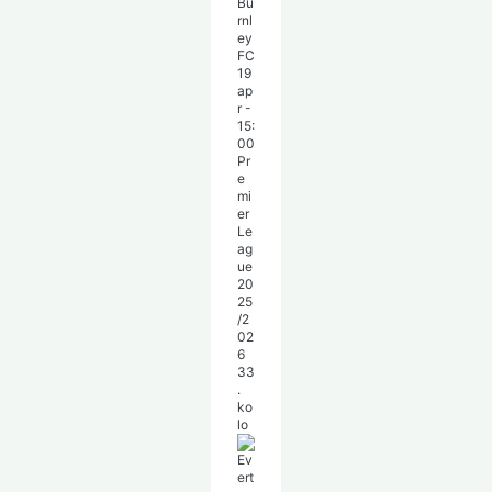
Bu
rnl
ey
FC
19
ap
r
-
15:
00
Pr
e
mi
er
Le
ag
ue
20
25
/2
02
6
33
.
ko
lo