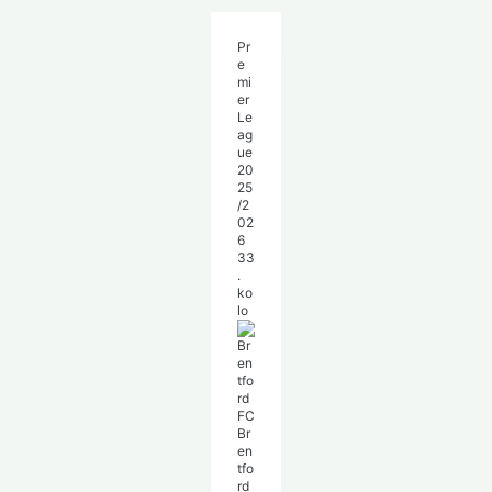
Pr
e
mi
er
Le
ag
ue
20
25
/2
02
6
33
.
ko
lo
Br
en
tfo
rd