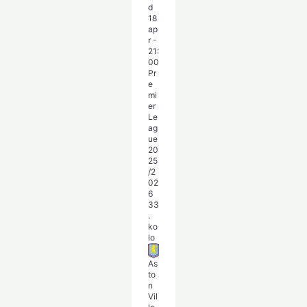
d
18
ap
r
-
21:
00
Pr
e
mi
er
Le
ag
ue
20
25
/2
02
6
33
.
ko
lo
As
to
n
Vil