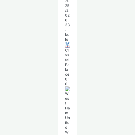
20
25
/2
02
6
33
.
ko
lo
Cr
ys
tal
Pa
la
ce
0
:
0
W