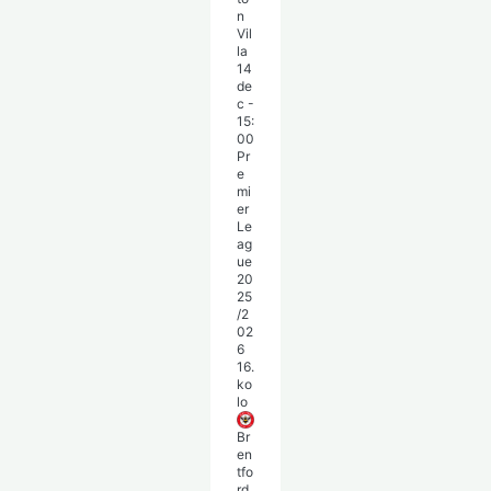
n
Vil
la
14
de
c
-
15:
00
Pr
e
mi
er
Le
ag
ue
20
25
/2
02
6
16.
ko
lo
Br
en
tfo
rd