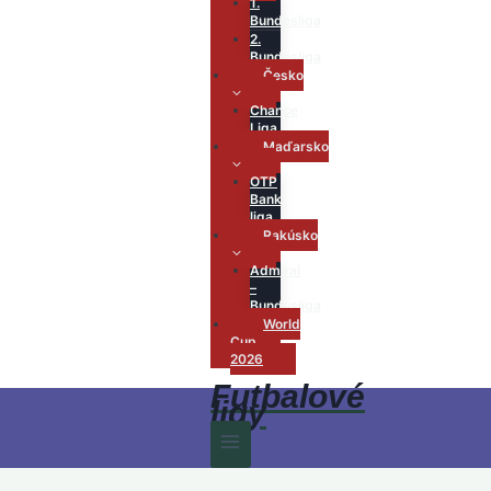
1.
Bundesliga
2.
Bundesliga
Česko
Chance
Liga
Maďarsko
OTP
Bank
liga
Rakúsko
Admiral
–
Bundesliga
World
Cup
2026
Futbalové
ligy