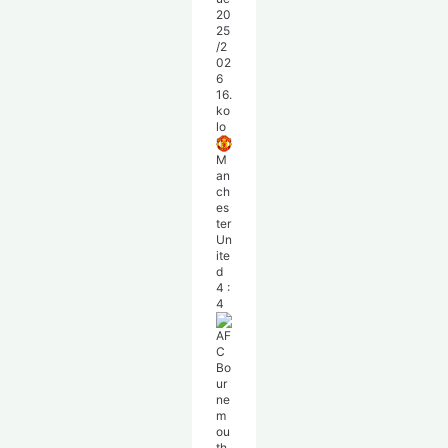
20
25
/2
02
6
16.
ko
lo
M
an
ch
es
ter
Un
ite
d
4
:
4