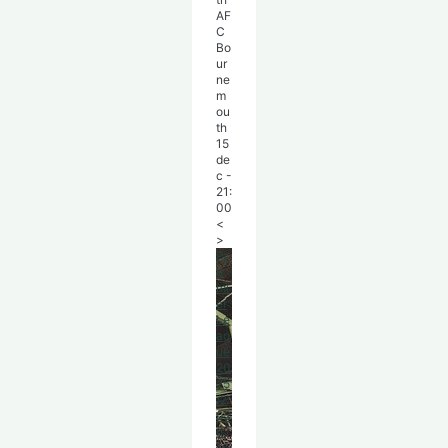
AF
C
Bo
ur
ne
m
ou
th
15
de
c
-
21:
00
<
>
Pr
e
mi
er
Le
ag
ue
20
25
/2
02
6
|
16.