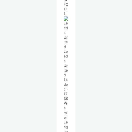
FC
1
:
1
Le
ed
s
Un
ite
d
14
de
c
-
17:
30
Pr
e
mi
er
Le
ag
ue