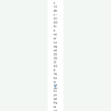
s
13
de
c
-
21:
00
Pr
e
mi
er
Le
ag
ue
20
25
/2
02
6
16.
ko
lo
Cr
ys
tal
Pa
la
ce