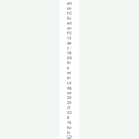
Ev
ert
on
FC
13
de
c
-
16:
00
Pr
e
mi
er
Le
ag
ue
20
25
/2
02
6
16.
ko
lo