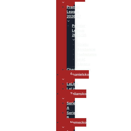
Premier
League
2026/27
Premier
League
2025/26
Strelci
Asistencie
Hodnotenie
Hráč
zápasu
Championship
Španielsko
LaLiga
LaLiga2
Taliansko
Serie
A
Serie
B
Nemecko