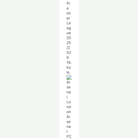
Pr
e
mi
er
Le
ag
ue
20
25
/2
02
6
16.
ko
lo
Ar
se
na
l
FC