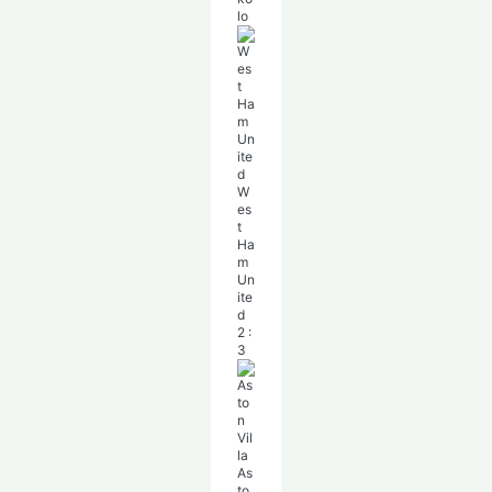
lo
W
es
t
Ha
m
Un
ite
d
2
:
3
As
to