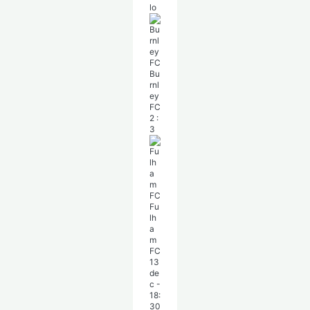
lo
Bu
rnl
ey
FC
2
:
3
Fu
lh
a
m
FC
13
de
c
-
18:
30