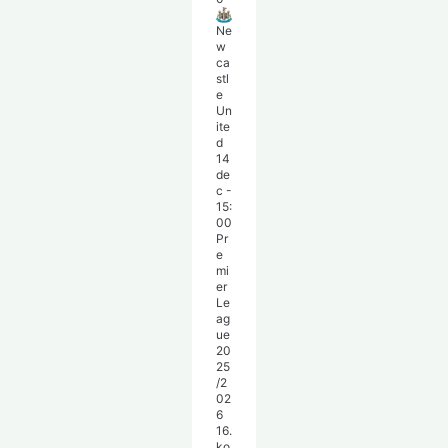
Ne
w
ca
stl
e
Un
ite
d
14
de
c
-
15:
00
Pr
e
mi
er
Le
ag
ue
20
25
/2
02
6
16.
ko