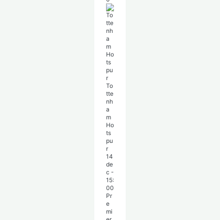
To
tte
nh
a
m
Ho
ts
pu
r
14
de
c
-
15:
00
Pr
e
mi
er