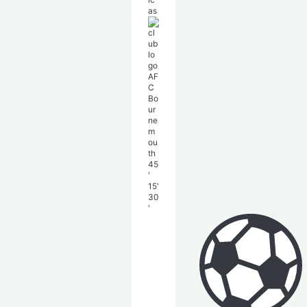
as
AF
C
Bo
ur
ne
m
ou
th
45
'
15'
30
'