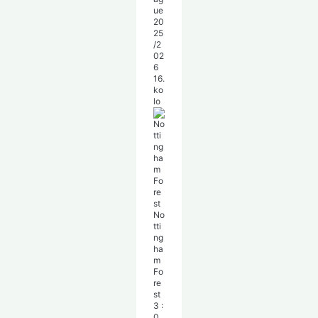
ue
20
25
/2
02
6
16.
ko
lo
No
tti
ng
ha
m
Fo
re
st
3
:
0