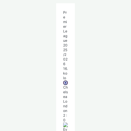
Pr
e
mi
er
Le
ag
ue
20
25
/2
02
6
16.
ko
lo
Ch
els
ea
Lo
nd
on
2
:
0