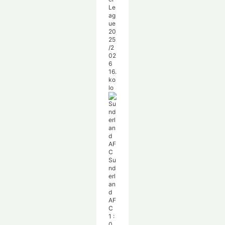
Le
ag
ue
20
25
/2
02
6
16.
ko
lo
Su
nd
erl
an
d
AF
C
1
:
0