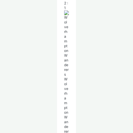
2
:
1
W
ol
ve
rh
a
m
pt
on
W
an
de
rer