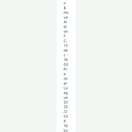
n
&
Ho
ve
Al
bi
on
F.
C.
13
de
c
-
16:
00
Pr
e
mi
er
Le
ag
ue
20
25
/2
02
6
16.
ko