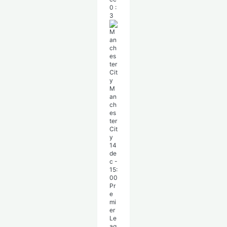
0
:
3
M
an
ch
es
ter
Cit
y
14
de
c
-
15:
00
Pr
e
mi
er
Le
ag