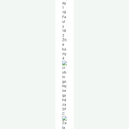
dy
1
18
Fa
ul
y
18
2
Žlt
é
ka
rty
4
Ny
íre
gy
há
za
SF
C
Za
la