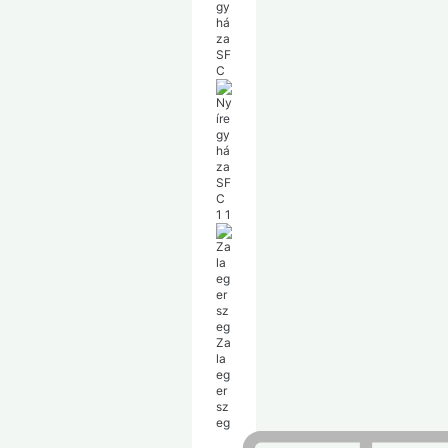
gy
há
za
SF
C
1
1
Za
la
eg
er
sz
eg