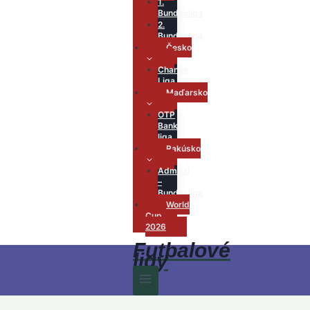
1.
Bundesliga
2.
Bundesliga
Česko
Chance
Liga
Maďarsko
OTP
Bank
liga
Rakúsko
Admiral
–
Bundesliga
World
Cup
2026
Futbalové
ligy