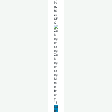
íre
gy
há
za
SF
C
Za
la
eg
er
sz
eg
Mi
m
o
br
án
y
13
Na
br