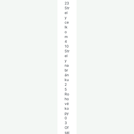
23
Str
el
y
ce
lk
o
m
4
10
Str
el
y
na
br
án
ku
2
5
Ro
ho
vé
ko
py
0
3
Of
saj