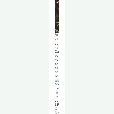
4
24
6
|
Po
lč
as:
0-
1
Št
ati
sti
ky
Zá
pa
sy
pr
oti
se
be
Ny