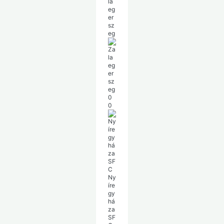
la
eg
er
sz
eg
0
0
Ny
íre
gy
há
za
SF