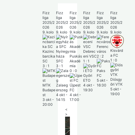
Fizz
Fizz
Fizz
Fizz
Fizz
Fizz
liga
liga
liga
liga
liga
liga
2025/2
2025/2
2025/2
2025/2
2025/2
2025/2
026
026
026
026
026
026
9. kolo
9. kolo
9. kolo
9. kolo
9. kolo
9. kolo
Ferenc
Kisvárd
Kazinc
Nyíregy
Debrec
város
a FC
barcika
háza
Puskás
eni VSC
2
:
2
1
:
0
SC
SFC
Akadé
1
:
1
3
:
1
3
:
1
mia
0
:
0
Paks
Győri
FC
Diósgy
ETO
5 okt
-
őri VTK
MTK
Zalaeg
Újpest
4 okt
-
16:30
5 okt
-
Budape
erszeg
FC
19:30
19:00
st
4 okt
-
4 okt
-
3 okt
-
14:15
17:00
20:00
<
>
Fi
zz
lig
a