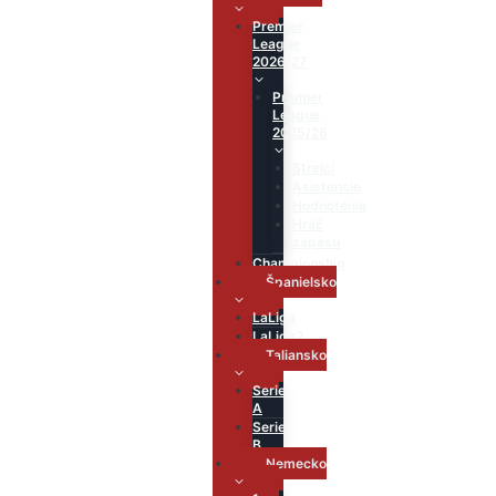
Premier
League
2026/27
Premier
League
2025/26
Strelci
Asistencie
Hodnotenie
Hráč
zápasu
Championship
Španielsko
LaLiga
LaLiga2
Taliansko
Serie
A
Serie
B
Nemecko