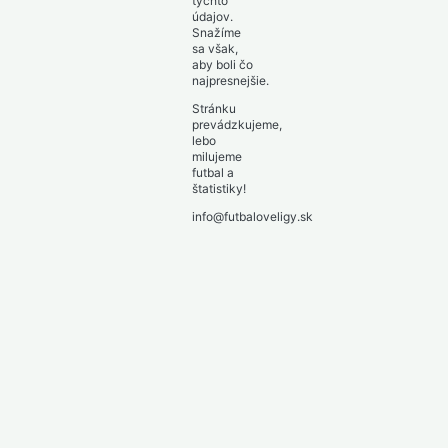
týchto
údajov.
Snažíme
sa však,
aby boli čo
najpresnejšie.
Stránku
prevádzkujeme,
lebo
milujeme
futbal a
štatistiky!
info@futbaloveligy.sk
Toggle
Slovensko
child
1. liga – Niké liga
2. liga – MONACObet liga
menu
Toggle
Anglicko
child
Toggle
Premier League 2026/27