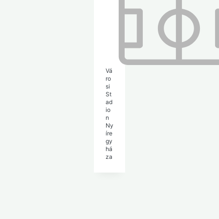
Vá
ro
si
St
ad
io
n
Ny
íre
gy
há
za