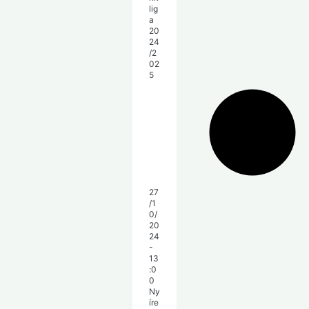
27
/1
0/
20
24
-
13
:0
0
Ny
íre