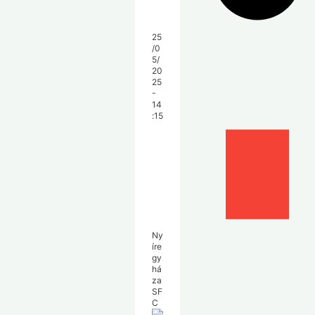
25
/0
5/
20
25
-
14
:15
Ny
íre
gy
há
za
SF
C