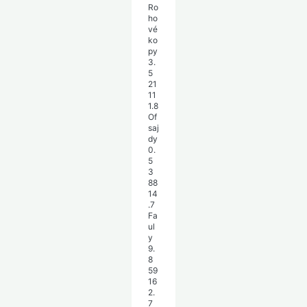
Ro
ho
vé
ko
py
3.
5
21
11
1.8
Of
saj
dy
0.
5
3
88
14
.7
Fa
ul
y
9.
8
59
16
2.
7