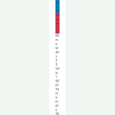
án
u
10
Na
br
án
u
2
Mi
m
o
br
án
y
2
3
Gó
ly
1
50
Dr
ža
ni
e
lo
pt
y
50