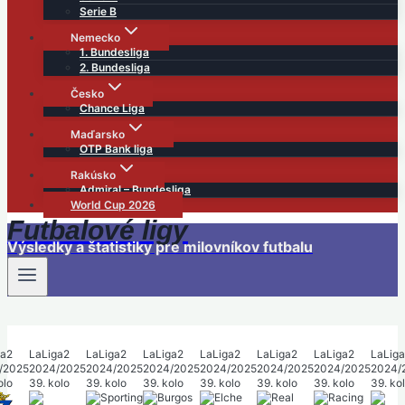
Serie B
Nemecko
1. Bundesliga
2. Bundesliga
Česko
Chance Liga
Maďarsko
OTP Bank liga
Rakúsko
Admiral – Bundesliga
World Cup 2026
Futbalové ligy
Výsledky a štatistiky pre milovníkov futbalu
ga2
LaLiga2
LaLiga2
LaLiga2
LaLiga2
LaLiga2
LaLiga2
LaLig
/2025
2024/2025
2024/2025
2024/2025
2024/2025
2024/2025
2024/2025
2024/
olo
39. kolo
39. kolo
39. kolo
39. kolo
39. kolo
39. kolo
39. ko