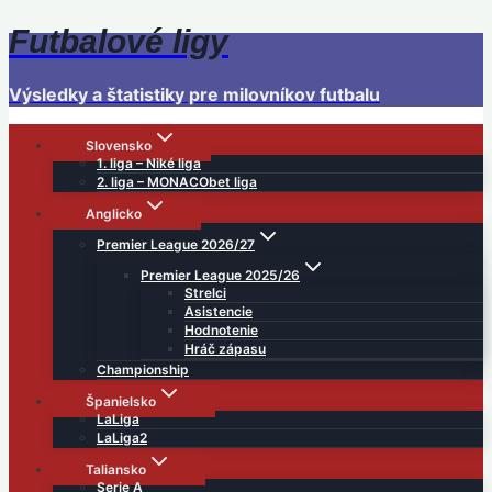
Futbalové ligy
Skip
to
content
Výsledky a štatistiky pre milovníkov futbalu
Slovensko
1. liga – Niké liga
2. liga – MONACObet liga
Anglicko
Premier League 2026/27
Premier League 2025/26
Strelci
Asistencie
Hodnotenie
Hráč zápasu
Championship
Španielsko
LaLiga
LaLiga2
Taliansko
Serie A