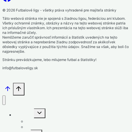
© 2026 Futbalové ligy - všetky práva vyhradené pre majiteľa stránky
Táto webová stránka nie je spojená s žiadnou ligou, federáciou ani klubom.
Všetky ochranné známky, obrázky a názvy na tejto webovej stránke patria
ich príslušným vlastníkom. Ich prezentácia na tejto webovej stránke slúži iba
na informačné účely.
Nemôžeme zaručiť správnosť informácií a štatistík uvedených na tejto
webovej stránke a nepreberáme žiadnu zodpovednosť za akékoľvek
dôsledky vyplývajúce z použitia týchto údajov. Snažíme sa však, aby boli čo
najpresnejšie.
Stránku prevádzkujeme, lebo milujeme futbal a štatistiky!
info@futbaloveligy.sk
Toggle
Slovensko
child
menu
1. liga – Niké liga
2. liga – MONACObet liga