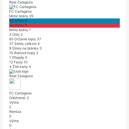
Real Zaragoza
FC Cartagena
Mimo brány
29
Na bránu
8
Na bránu
3
Mimo brány
1
3
Góly
2
63
Držanie lopty
37
37
Strely celkom
4
8
Strely na bránku
3
10
Rohové kopy
2
1
Ofsajdy
0
12
Fauly
10
4
Žlté karty
4
Real Zaragoza
FC Cartagena
Odohrané:
2
Výhra
2
Remíza
0
Výhra
0