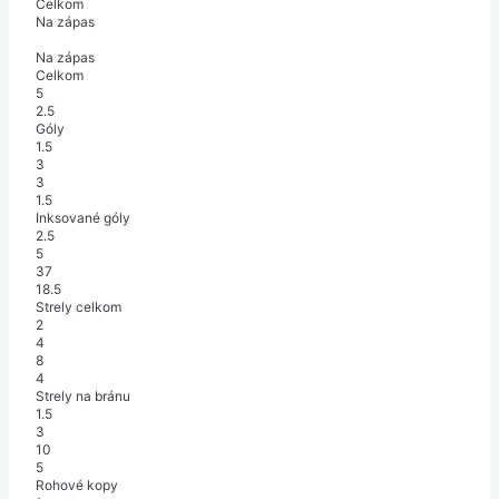
Celkom
Na zápas
Na zápas
Celkom
5
2.5
Góly
1.5
3
3
1.5
Inksované góly
2.5
5
37
18.5
Strely celkom
2
4
8
4
Strely na bránu
1.5
3
10
5
Rohové kopy