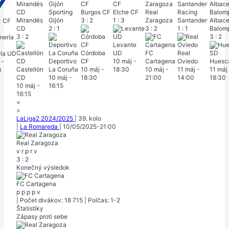
Sporting
Burgos CF
Elche CF
Real
Racing
Mirandés
Gijón
3
:
2
1
:
3
Zaragoza
Santander
Albace
z CF
CD
2
:
1
3
:
2
1
:
1
Balom
3
:
2
3
:
2
Levante
Córdoba
UD
FC
Real
ría UD
Deportivo
CF
10 máj
-
Cartagena
Oviedo
Huesc
-
Castellón
La Coruña
10 máj
-
18:30
10 máj
-
11 máj
-
11 máj
0
CD
10 máj
-
18:30
21:00
14:00
18:30
10 máj
-
16:15
16:15
<
>
LaLiga2 2024/2025
|
39. kolo
|
La Romareda
|
10/05/2025
-
21:00
Real Zaragoza
v
r
p
r
v
3
:
2
Konečný výsledok
FC Cartagena
p
p
p
p
v
|
Počet divákov: 18 715
|
Polčas: 1-2
Štatistiky
Zápasy proti sebe