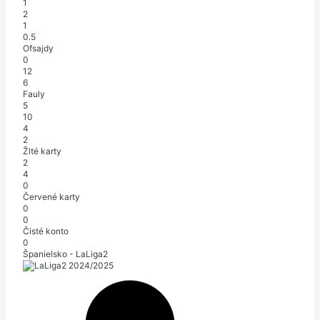
1
2
1
0.5
Ofsajdy
0
12
6
Fauly
5
10
4
2
Žlté karty
2
4
0
Červené karty
0
0
Čisté konto
0
Španielsko - LaLiga2