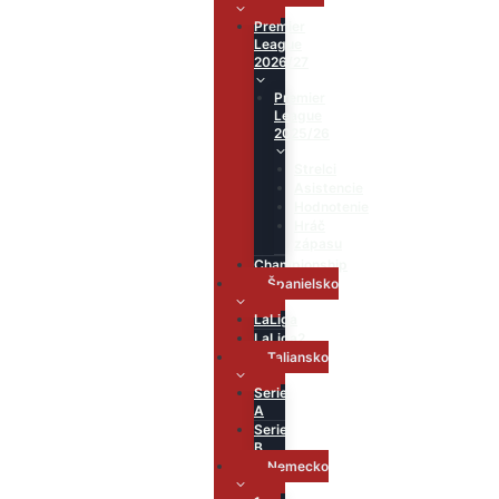
Premier
League
2026/27
Premier
League
2025/26
Strelci
Asistencie
Hodnotenie
Hráč
zápasu
Championship
Španielsko
LaLiga
LaLiga2
Taliansko
Serie
A
Serie
B
Nemecko