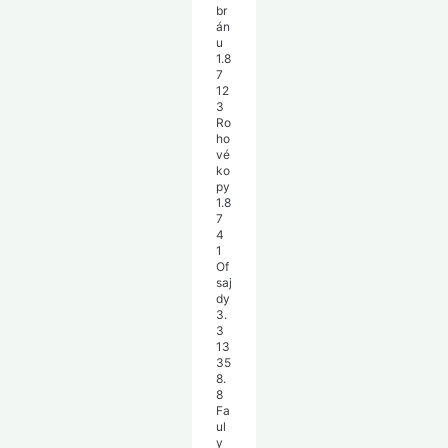
br
án
u
1.8
7
12
3
Ro
ho
vé
ko
py
1.8
7
4
1
Of
saj
dy
3.
3
13
35
8.
8
Fa
ul
y