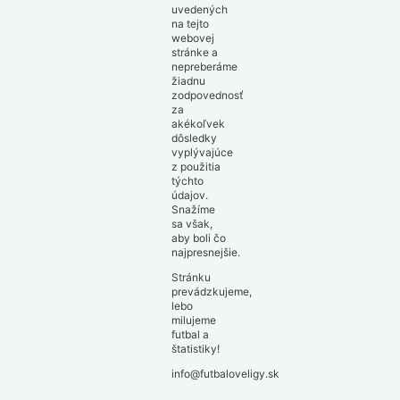
uvedených
na tejto
webovej
stránke a
nepreberáme
žiadnu
zodpovednosť
za
akékoľvek
dôsledky
vyplývajúce
z použitia
týchto
údajov.
Snažíme
sa však,
aby boli čo
najpresnejšie.
Stránku
prevádzkujeme,
lebo
milujeme
futbal a
štatistiky!
info@futbaloveligy.sk