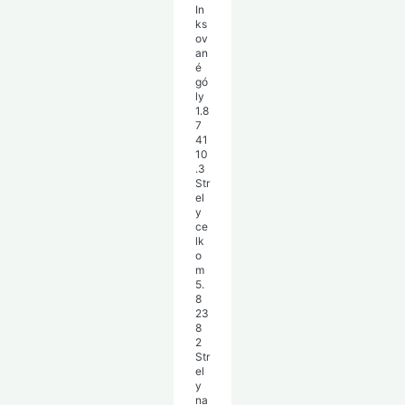
In
ks
ov
an
é
gó
ly
1.8
7
41
10
.3
Str
el
y
ce
lk
o
m
5.
8
23
8
2
Str
el
y
na