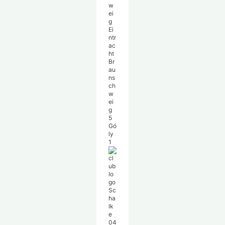
Ei
ntr
ac
ht
Br
au
ns
ch
w
ei
g
5
Gó
ly
1
Sc
ha
lk
e
04