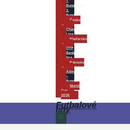
1.
Bundesliga
2.
Bundesliga
Česko
Chance
Liga
Maďarsko
OTP
Bank
liga
Rakúsko
Admiral
–
Bundesliga
World
Cup
2026
Futbalové
ligy