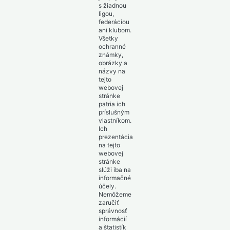
s žiadnou
ligou,
federáciou
ani klubom.
Všetky
ochranné
známky,
obrázky a
názvy na
tejto
webovej
stránke
patria ich
príslušným
vlastníkom.
Ich
prezentácia
na tejto
webovej
stránke
slúži iba na
informačné
účely.
Nemôžeme
zaručiť
správnosť
informácií
a štatistík