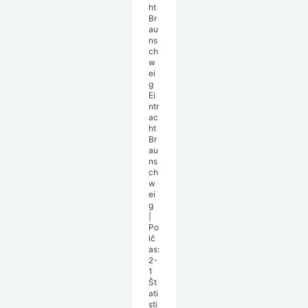
Ei
ntr
ac
ht
Br
au
ns
ch
w
ei
g
|
Po
lč
as:
2-
1
Št
ati
sti