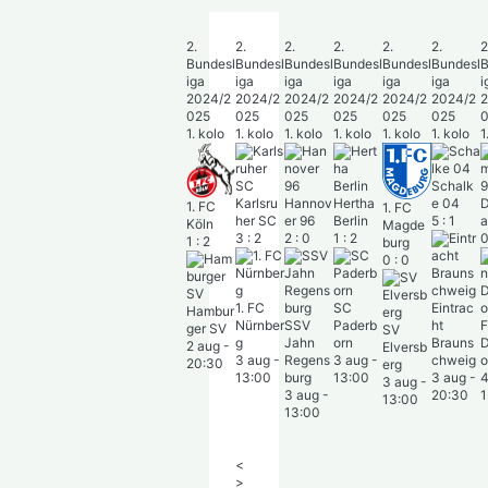
2.
2.
2.
2.
2.
2.
2
Bundesl
Bundesl
Bundesl
Bundesl
Bundesl
Bundesl
B
iga
iga
iga
iga
iga
iga
i
2024/2
2024/2
2024/2
2024/2
2024/2
2024/2
2
025
025
025
025
025
025
1. kolo
1. kolo
1. kolo
1. kolo
1. kolo
1. kolo
1
Schalk
Karlsru
Hannov
Hertha
e 04
D
1. FC
1. FC
her SC
er 96
Berlin
5
:
1
a
Köln
Magde
3
:
2
2
:
0
1
:
2
1
:
2
burg
0
:
0
1. FC
SC
Eintrac
Hambur
Nürnber
SSV
Paderb
ht
F
ger SV
SV
g
Jahn
orn
Brauns
D
2 aug
-
Elversb
3 aug
-
Regens
3 aug
-
chweig
o
20:30
erg
13:00
burg
13:00
3 aug
-
4
3 aug
-
3 aug
-
20:30
1
13:00
13:00
<
>