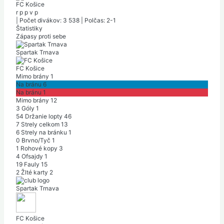
FC Košice
r
p
p
v
p
|
Počet divákov: 3 538
|
Polčas: 2-1
Štatistiky
Zápasy proti sebe
Spartak Trnava
FC Košice
Mimo brány
1
Na bránu
6
Na bránu
1
Mimo brány
12
3
Góly
1
54
Držanie lopty
46
7
Strely celkom
13
6
Strely na bránku
1
0
Brvno/Tyč
1
1
Rohové kopy
3
4
Ofsajdy
1
19
Fauly
15
2
Žlté karty
2
Spartak Trnava
FC Košice