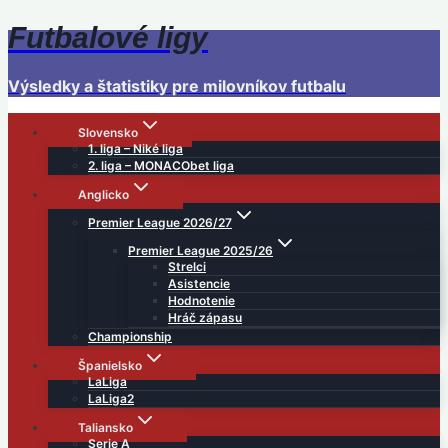
Futbalové ligy
Skip
to
content
Výsledky a štatistiky pre milovníkov futbalu
Slovensko
1. liga – Niké liga
2. liga – MONACObet liga
Anglicko
Premier League 2026/27
Premier League 2025/26
Strelci
Asistencie
Hodnotenie
Hráč zápasu
Championship
Španielsko
LaLiga
LaLiga2
Taliansko
Serie A