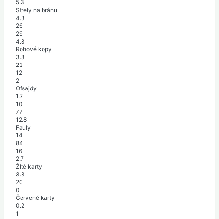
5.3
Strely na bránu
4.3
26
29
4.8
Rohové kopy
3.8
23
12
2
Ofsajdy
1.7
10
77
12.8
Fauly
14
84
16
2.7
Žlté karty
3.3
20
0
Červené karty
0.2
1