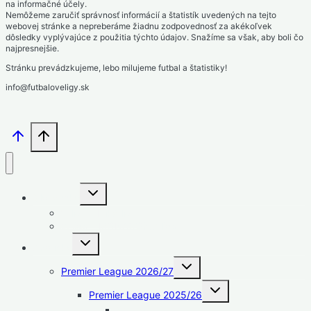
na informačné účely.
Nemôžeme zaručiť správnosť informácií a štatistík uvedených na tejto
webovej stránke a nepreberáme žiadnu zodpovednosť za akékoľvek
dôsledky vyplývajúce z použitia týchto údajov. Snažíme sa však, aby boli čo
najpresnejšie.
Stránku prevádzkujeme, lebo milujeme futbal a štatistiky!
info@futbaloveligy.sk
Toggle
Slovensko
child
menu
1. liga – Niké liga
2. liga – MONACObet liga
Toggle
Anglicko
child
menu
Toggle
Premier League 2026/27
child
menu
Toggle
Premier League 2025/26
child
menu
Strelci