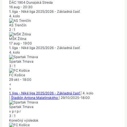
DAC 1904 Dunajská Streda
16 aug
-
20:30
1. liga - Niké liga 2025/2026 - Základná časť
4. kolo
AS Trenčín
2
:
1
MŠK Žilina
17 aug
-
19:00
1. liga - Niké liga 2025/2026 - Základná časť
4. kolo
Spartak Trnava
3
:
1
FC Košice
29 okt
-
18:00
<
>
1. liga - Niké liga 2025/2026 - Základná časť
|
4. kolo
|
Štadión Antona Malatinského
|
29/10/2025
-
18:00
Spartak Trnava
v
p
r
p
r
3
:
1
Konečný výsledok