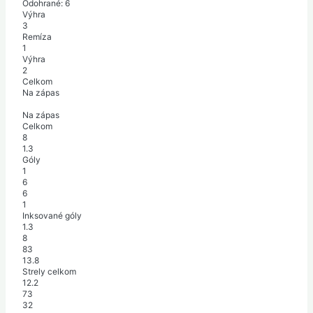
Odohrané:
6
Výhra
3
Remíza
1
Výhra
2
Celkom
Na zápas
Na zápas
Celkom
8
1.3
Góly
1
6
6
1
Inksované góly
1.3
8
83
13.8
Strely celkom
12.2
73
32