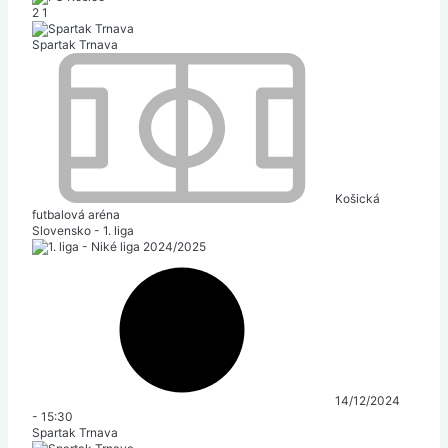
2
1
Spartak Trnava
Košická
futbalová aréna
Slovensko - 1. liga
14/12/2024
-
15:30
Spartak Trnava