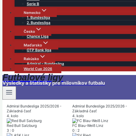
Serie B
Nemecko
1. Bundesliga
2. Bundesliga
Česko
Chance Liga
Maďarsko
OTP Bank liga
Rakúsko
Admiral – Bundesliga
World Cup 2026
Futbalové ligy
Výsledky a štatistiky pre milovníkov futbalu
Admiral Bundesliga 2025/2026 -
Admiral Bundesliga 2025/2026 -
Základná časť
Základná časť
4. kolo
4. kolo
Red Bull Salzburg
FC Blau-Weiß Linz
3
:
0
0
:
2