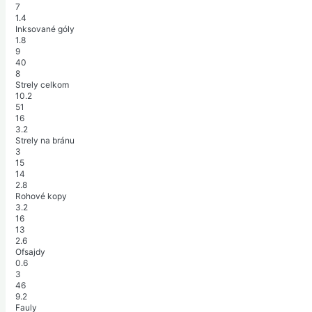
7
1.4
Inksované góly
1.8
9
40
8
Strely celkom
10.2
51
16
3.2
Strely na bránu
3
15
14
2.8
Rohové kopy
3.2
16
13
2.6
Ofsajdy
0.6
3
46
9.2
Fauly