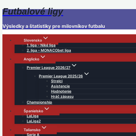
Futbalové ligy
Skip
to
content
Výsledky a štatistiky pre milovníkov futbalu
Slovensko
1. liga – Niké liga
2. liga – MONACObet liga
Anglicko
Premier League 2026/27
Premier League 2025/26
Strelci
Asistencie
Hodnotenie
Hráč zápasu
Championship
Španielsko
LaLiga
LaLiga2
Taliansko
Serie A