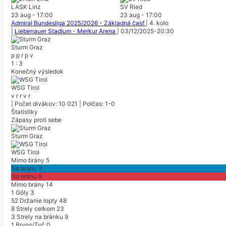
LASK Linz
SV Ried
23 aug
-
17:00
23 aug
-
17:00
Admiral Bundesliga 2025/2026 - Základná časť
|
4. kolo
|
Liebenauer Stadium - Merkur Arena
|
03/12/2025
-
20:30
Sturm Graz
p
p
r
p
v
1
:
3
Konečný výsledok
WSG Tirol
v
r
r
v
r
|
Počet divákov: 10 021
|
Polčas: 1-0
Štatistiky
Zápasy proti sebe
Sturm Graz
WSG Tirol
Mimo brány
5
Na bránu
3
Na bránu
9
Mimo brány
14
1
Góly
3
52
Držanie lopty
48
8
Strely celkom
23
3
Strely na bránku
9
1
Brvno/Tyč
0