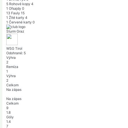
5
Rohové kopy
4
1
Ofsajdy
0
13
Fauly
15
1
Žlté karty
4
1
Červené karty
0
Sturm Graz
WSG Tirol
Odohrané:
5
Výhra
2
Remíza
1
Výhra
2
Celkom
Na zápas
Na zápas
Celkom
9
1.8
Góly
1.4
7