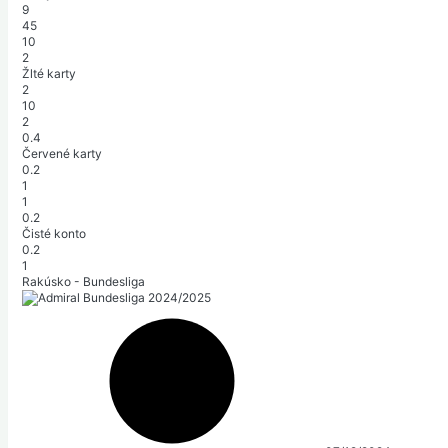
9
45
10
2
Žlté karty
2
10
2
0.4
Červené karty
0.2
1
1
0.2
Čisté konto
0.2
1
Rakúsko - Bundesliga