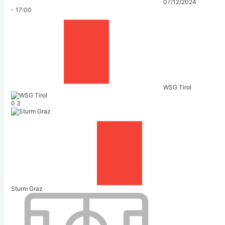
07/12/2024
-
17:00
WSG Tirol
0
3
Sturm Graz