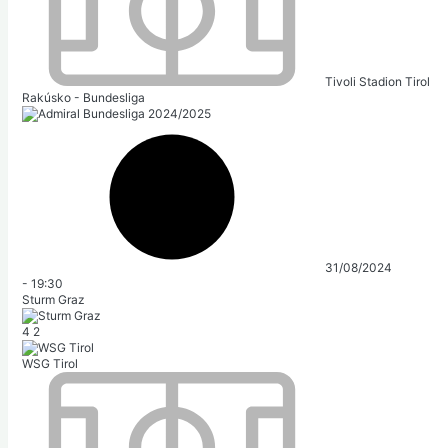
Tivoli Stadion Tirol
Rakúsko - Bundesliga
31/08/2024
-
19:30
Sturm Graz
4
2
WSG Tirol