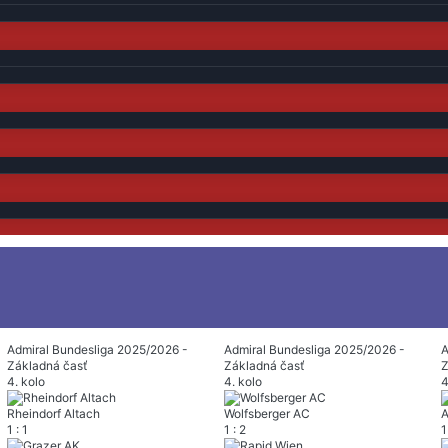
Admiral Bundesliga 2025/2026 -
Admiral Bundesliga 2025/2026 -
A
Základná časť
Základná časť
Z
4. kolo
4. kolo
4
Rheindorf Altach
Wolfsberger AC
A
1
:
1
1
:
2
1