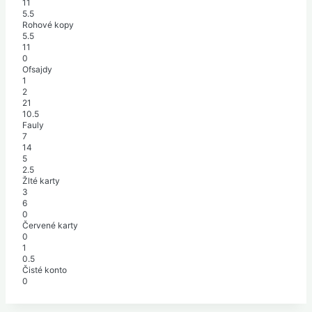
11
5.5
Rohové kopy
5.5
11
0
Ofsajdy
1
2
21
10.5
Fauly
7
14
5
2.5
Žlté karty
3
6
0
Červené karty
0
1
0.5
Čisté konto
0