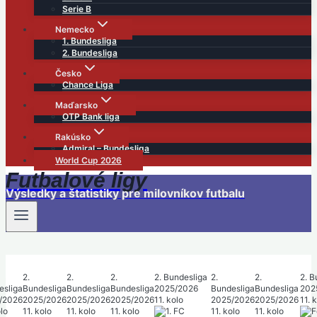
Serie B
Nemecko
1. Bundesliga
2. Bundesliga
Česko
Chance Liga
Maďarsko
OTP Bank liga
Rakúsko
Admiral – Bundesliga
World Cup 2026
Futbalové ligy
Výsledky a štatistiky pre milovníkov futbalu
2.
2.
2.
2. Bundesliga
2.
2.
2. B
esliga
Bundesliga
Bundesliga
Bundesliga
2025/2026
Bundesliga
Bundesliga
202
/2026
2025/2026
2025/2026
2025/2026
11. kolo
2025/2026
2025/2026
11. 
olo
11. kolo
11. kolo
11. kolo
11. kolo
11. kolo