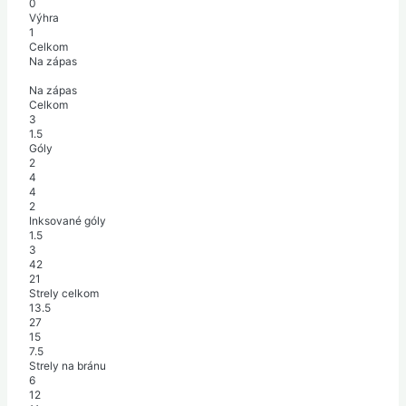
0
Výhra
1
Celkom
Na zápas
Na zápas
Celkom
3
1.5
Góly
2
4
4
2
Inksované góly
1.5
3
42
21
Strely celkom
13.5
27
15
7.5
Strely na bránu
6
12