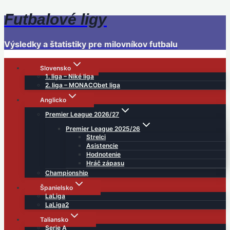
Futbalové ligy
Skip
to
content
Výsledky a štatistiky pre milovníkov futbalu
Slovensko
1. liga – Niké liga
2. liga – MONACObet liga
Anglicko
Premier League 2026/27
Premier League 2025/26
Strelci
Asistencie
Hodnotenie
Hráč zápasu
Championship
Španielsko
LaLiga
LaLiga2
Taliansko
Serie A