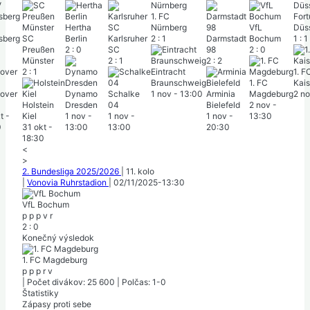
1. FC
For
Hertha
Nürnberg
VfL
Düss
sberg
SC
Berlin
Karlsruher
2
:
1
Darmstadt
Bochum
1
:
1
Preußen
2
:
0
SC
98
2
:
0
Münster
2
:
1
2
:
2
2
:
1
Eintracht
1. F
Braunschweig
1. FC
Kais
over
Dynamo
Schalke
1 nov
-
13:00
Arminia
Magdeburg
2 n
Holstein
Dresden
04
Bielefeld
2 nov
-
t
-
Kiel
1 nov
-
1 nov
-
1 nov
-
13:30
0
31 okt
-
13:00
13:00
20:30
18:30
<
>
2. Bundesliga 2025/2026
|
11. kolo
|
Vonovia Ruhrstadion
|
02/11/2025
-
13:30
VfL Bochum
p
p
p
v
r
2
:
0
Konečný výsledok
1. FC Magdeburg
p
p
p
r
v
|
Počet divákov: 25 600
|
Polčas: 1-0
Štatistiky
Zápasy proti sebe