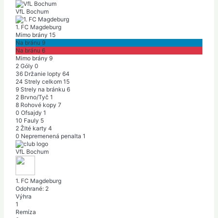
VfL Bochum
1. FC Magdeburg
Mimo brány
15
Na bránu
9
Na bránu
6
Mimo brány
9
2
Góly
0
36
Držanie lopty
64
24
Strely celkom
15
9
Strely na bránku
6
2
Brvno/Tyč
1
8
Rohové kopy
7
0
Ofsajdy
1
10
Fauly
5
2
Žlté karty
4
0
Nepremenená penalta
1
VfL Bochum
1. FC Magdeburg
Odohrané:
2
Výhra
1
Remíza