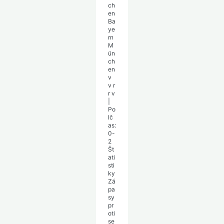
Ba
ye
rn
M
ün
ch
en
v
v
r
r
v
|
Po
lč
as:
0-
2
Št
ati
sti
ky
Zá
pa
sy
pr
oti
se