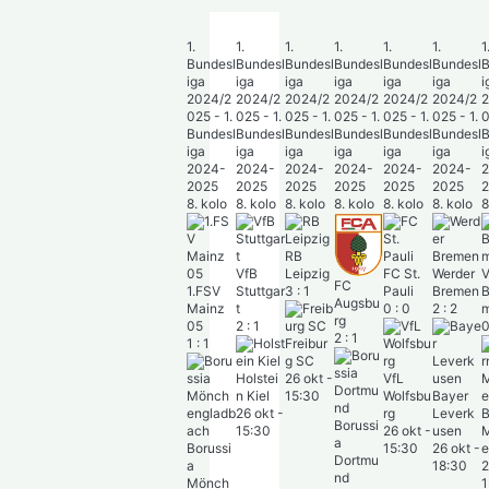
1.
1.
1.
1.
1.
1.
1
Bundesl
Bundesl
Bundesl
Bundesl
Bundesl
Bundesl
B
iga
iga
iga
iga
iga
iga
i
2024/2
2024/2
2024/2
2024/2
2024/2
2024/2
2
025 - 1.
025 - 1.
025 - 1.
025 - 1.
025 - 1.
025 - 1.
0
Bundesl
Bundesl
Bundesl
Bundesl
Bundesl
Bundesl
B
iga
iga
iga
iga
iga
iga
i
2024-
2024-
2024-
2024-
2024-
2024-
2025
2025
2025
2025
2025
2025
8. kolo
8. kolo
8. kolo
8. kolo
8. kolo
8. kolo
8
RB
VfB
Leipzig
FC St.
Werder
V
FC
1.FSV
Stuttgar
3
:
1
Pauli
Bremen
Augsbu
Mainz
t
0
:
0
2
:
2
rg
05
2
:
1
2
:
1
1
:
1
Freibur
g SC
Holstei
26 okt
-
VfL
n Kiel
15:30
Wolfsbu
Bayer
26 okt
-
rg
Leverk
B
Borussi
15:30
26 okt
-
usen
a
Borussi
15:30
26 okt
-
e
Dortmu
a
18:30
2
nd
Mönch
1