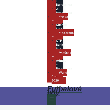
1.
Bundesliga
2.
Bundesliga
Česko
Chance
Liga
Maďarsko
OTP
Bank
liga
Rakúsko
Admiral
–
Bundesliga
World
Cup
2026
Futbalové
ligy