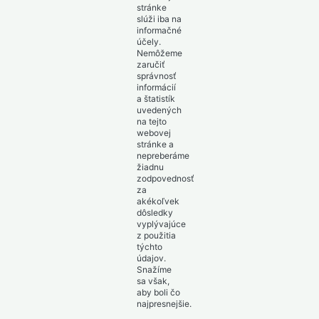
stránke
slúži iba na
informačné
účely.
Nemôžeme
zaručiť
správnosť
informácií
a štatistík
uvedených
na tejto
webovej
stránke a
nepreberáme
žiadnu
zodpovednosť
za
akékoľvek
dôsledky
vyplývajúce
z použitia
týchto
údajov.
Snažíme
sa však,
aby boli čo
najpresnejšie.