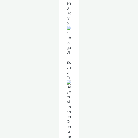
en
0
Gó
ly
5
Vf
L
Bo
ch
u
m
Ba
ye
rn
M
ün
ch
en
Od
oh
ra
né