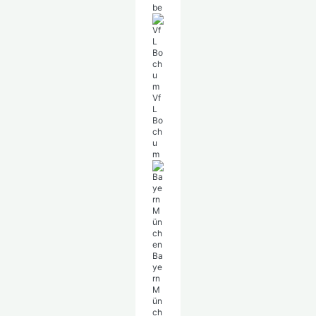
be
Vf
L
Bo
ch
u
m
Ba
ye
rn
M
ün
ch