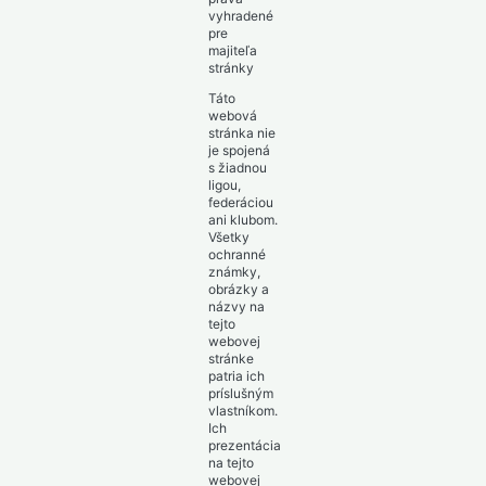
vyhradené
pre
majiteľa
stránky
Táto
webová
stránka nie
je spojená
s žiadnou
ligou,
federáciou
ani klubom.
Všetky
ochranné
známky,
obrázky a
názvy na
tejto
webovej
stránke
patria ich
príslušným
vlastníkom.
Ich
prezentácia
na tejto
webovej