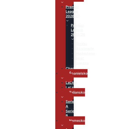
Premier
League
2026/27
Premier
League
2025/26
Strelci
Asistencie
Hodnotenie
Hráč
zápasu
Championship
Španielsko
LaLiga
LaLiga2
Taliansko
Serie
A
Serie
B
Nemecko