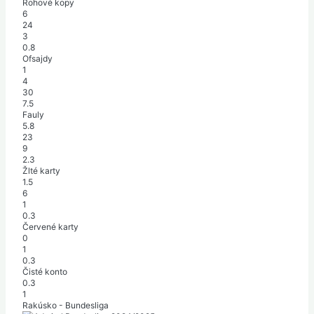
Rohové kopy
6
24
3
0.8
Ofsajdy
1
4
30
7.5
Fauly
5.8
23
9
2.3
Žlté karty
1.5
6
1
0.3
Červené karty
0
1
0.3
Čisté konto
0.3
1
Rakúsko - Bundesliga