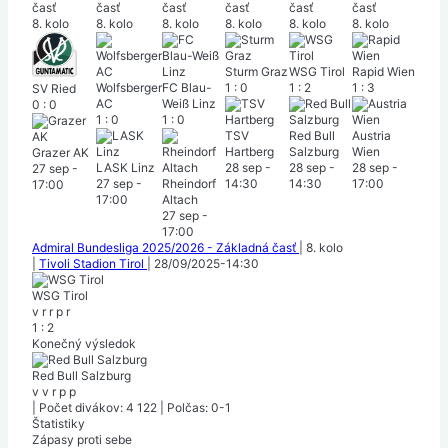
časť
časť
časť
časť
časť
časť
8. kolo
8. kolo
8. kolo
8. kolo
8. kolo
8. kolo
Sturm Graz
WSG Tirol
Rapid Wien
Wolfsberger
FC Blau-
1
:
0
1
:
2
1
:
3
SV Ried
AC
Weiß Linz
0
:
0
1
:
0
1
:
0
TSV
Red Bull
Austria
Hartberg
Salzburg
Wien
Grazer AK
LASK Linz
28 sep
-
28 sep
-
28 sep
-
27 sep
-
27 sep
-
Rheindorf
14:30
14:30
17:00
17:00
17:00
Altach
27 sep
-
17:00
Admiral Bundesliga 2025/2026 - Základná časť
|
8. kolo
|
Tivoli Stadion Tirol
|
28/09/2025
-
14:30
WSG Tirol
v
r
r
p
r
1
:
2
Konečný výsledok
Red Bull Salzburg
v
v
r
p
p
|
Počet divákov: 4 122
|
Polčas: 0-1
Štatistiky
Zápasy proti sebe