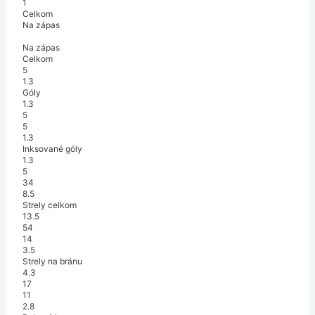
1
Celkom
Na zápas
Na zápas
Celkom
5
1.3
Góly
1.3
5
5
1.3
Inksované góly
1.3
5
34
8.5
Strely celkom
13.5
54
14
3.5
Strely na bránu
4.3
17
11
2.8