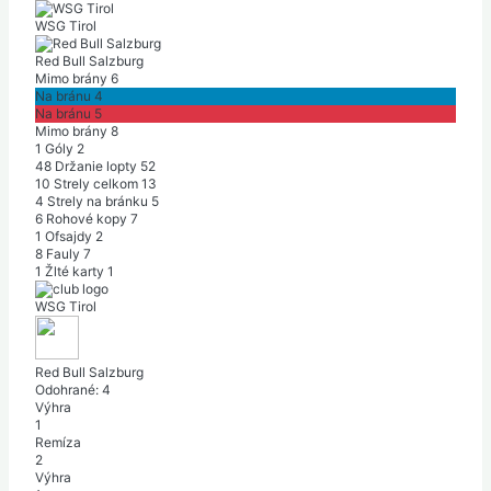
WSG Tirol
Red Bull Salzburg
Mimo brány
6
Na bránu
4
Na bránu
5
Mimo brány
8
1
Góly
2
48
Držanie lopty
52
10
Strely celkom
13
4
Strely na bránku
5
6
Rohové kopy
7
1
Ofsajdy
2
8
Fauly
7
1
Žlté karty
1
WSG Tirol
Red Bull Salzburg
Odohrané:
4
Výhra
1
Remíza
2
Výhra