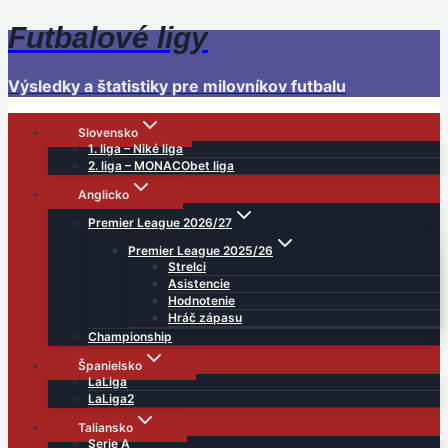
Futbalové ligy
Skip
to
content
Výsledky a štatistiky pre milovníkov futbalu
Slovensko
1. liga – Niké liga
2. liga – MONACObet liga
Anglicko
Premier League 2026/27
Premier League 2025/26
Strelci
Asistencie
Hodnotenie
Hráč zápasu
Championship
Španielsko
LaLiga
LaLiga2
Taliansko
Serie A