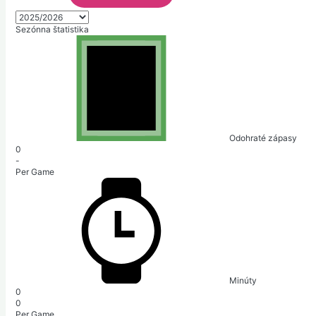
Sezónna štatistika
Odohraté zápasy
0
-
Per Game
Minúty
0
0
Per Game