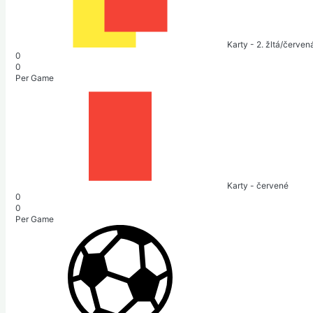
Karty - 2. žltá/červen
0
0
Per Game
Karty - červené
0
0
Per Game