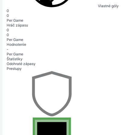
Vlastné góly
0
0
Per Game
Hráč zápasu
0
0
Per Game
Hodnotenie
-
Per Game
Štatistiky
Odohraté zápasy
Prestupy