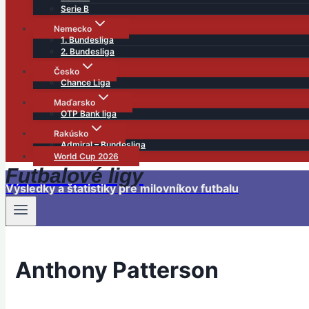
Serie B
Nemecko
1. Bundesliga
2. Bundesliga
Česko
Chance Liga
Maďarsko
OTP Bank liga
Rakúsko
Admiral – Bundesliga
World Cup 2026
Futbalové ligy
Výsledky a štatistiky pre milovníkov futbalu
Anthony Patterson