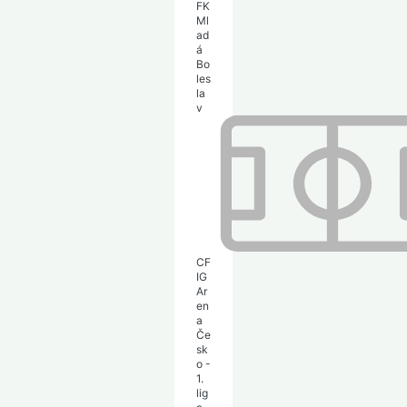
FK
Ml
ad
á
Bo
les
la
v
CF
IG
Ar
en
a
Če
sk
o -
1.
lig