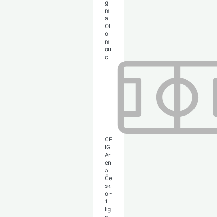
g
m
a
Ol
o
m
ou
c
CF
IG
Ar
en
a
Če
sk
o -
1.
lig
a