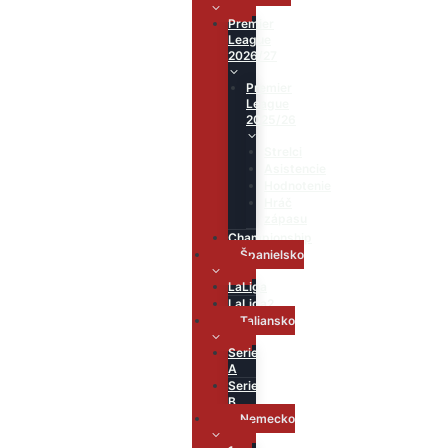
Premier
League
2026/27
Premier
League
2025/26
Strelci
Asistencie
Hodnotenie
Hráč
zápasu
Championship
Španielsko
LaLiga
LaLiga2
Taliansko
Serie
A
Serie
B
Nemecko