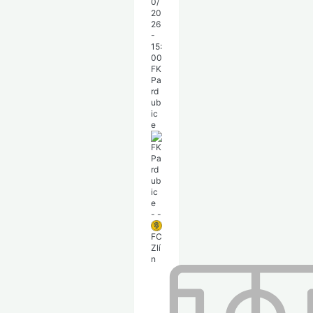
0/
20
26
-
15:
00
FK
Pa
rd
ub
ic
e
-
-
FC
Zlí
n