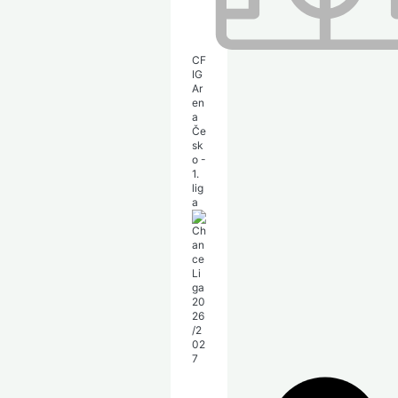
CF
IG
Ar
en
a
Če
sk
o -
1.
lig
a