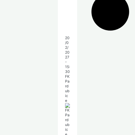
20
/0
2/
20
27
-
15:
30
FK
Pa
rd
ub
ic
e