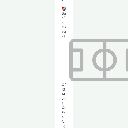
-
-
Ba
ní
k
Os
tra
va
CF
IG
Ar
en
a
Če
sk
o -
1.
lig