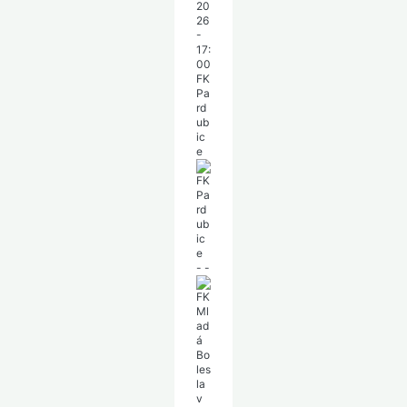
20
26
-
17:
00
FK
Pa
rd
ub
ic
e
-
-