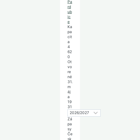
Pa
rd
ub
ic
e
Ka
pa
cit
a
4
62
0
Ot
vo
re
né
31.
m
áj
a
19
31
Zá
pa
sy
Če
sk