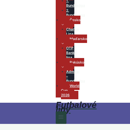
1.
Bundesliga
2.
Bundesliga
Česko
Chance
Liga
Maďarsko
OTP
Bank
liga
Rakúsko
Admiral
–
Bundesliga
World
Cup
2026
Futbalové
ligy