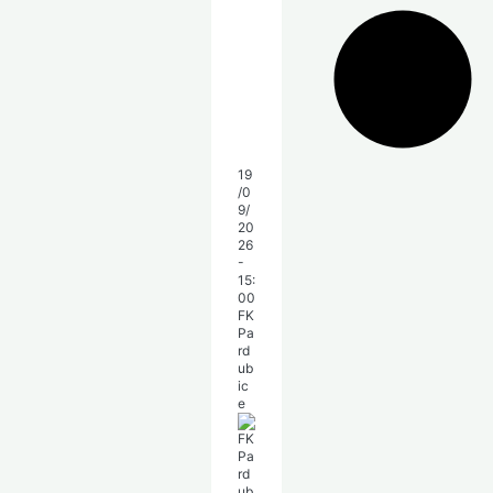
19
/0
9/
20
26
-
15:
00
FK
Pa
rd
ub
ic
e