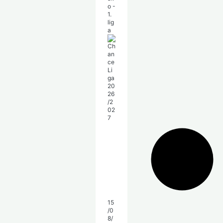
o -
1.
lig
a
15
/0
8/