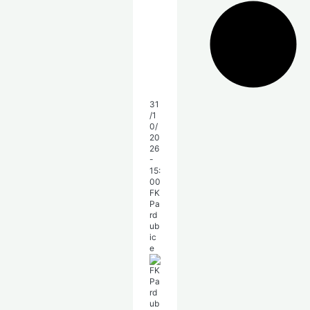
31
/1
0/
20
26
-
15:
00
FK
Pa
rd
ub
ic
e