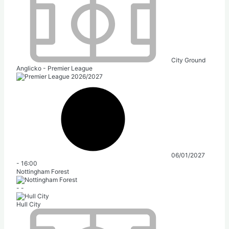
City Ground
Anglicko - Premier League
06/01/2027
-
16:00
Nottingham Forest
-
-
Hull City