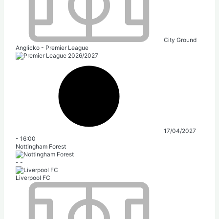
City Ground
Anglicko - Premier League
17/04/2027
-
16:00
Nottingham Forest
-
-
Liverpool FC