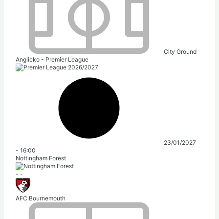
City Ground
Anglicko - Premier League
23/01/2027
-
16:00
Nottingham Forest
-
-
AFC Bournemouth