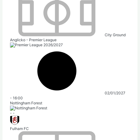
City Ground
Anglicko - Premier League
02/01/2027
-
16:00
Nottingham Forest
-
-
Fulham FC