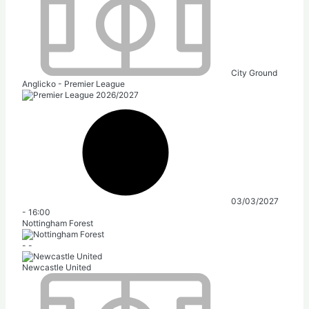
City Ground
Anglicko - Premier League
03/03/2027
-
16:00
Nottingham Forest
-
-
Newcastle United