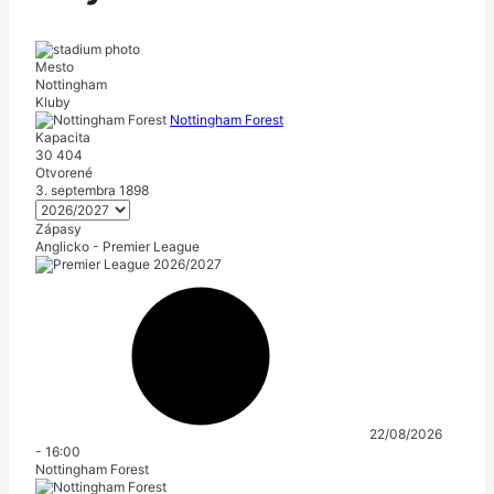
Mesto
Nottingham
Kluby
Nottingham Forest
Kapacita
30 404
Otvorené
3. septembra 1898
Zápasy
Anglicko - Premier League
22/08/2026
-
16:00
Nottingham Forest