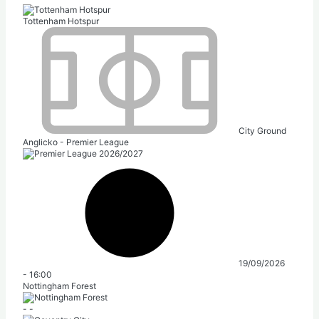
Tottenham Hotspur
City Ground
Anglicko - Premier League
19/09/2026
-
16:00
Nottingham Forest
-
-