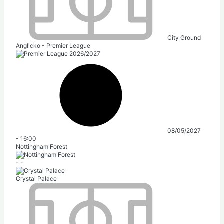
City Ground
Anglicko - Premier League
08/05/2027
-
16:00
Nottingham Forest
-
-
Crystal Palace