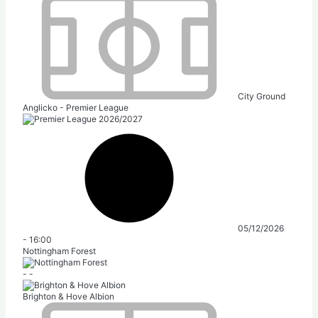
City Ground
Anglicko - Premier League
05/12/2026
-
16:00
Nottingham Forest
-
-
Brighton & Hove Albion