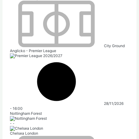
City Ground
Anglicko - Premier League
28/11/2026
-
16:00
Nottingham Forest
-
-
Chelsea London