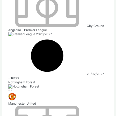
City Ground
Anglicko - Premier League
20/02/2027
-
16:00
Nottingham Forest
-
-
Manchester United