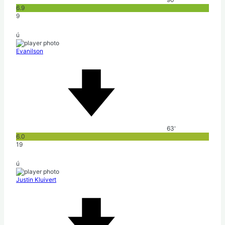
6.9
9
ú
Evanilson
63'
6.0
19
ú
Justin Kluivert