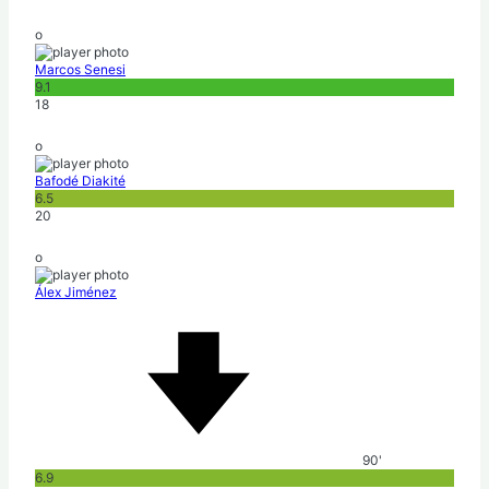
o
Marcos Senesi
9.1
18
o
Bafodé Diakité
6.5
20
o
Álex Jiménez
90'
6.9