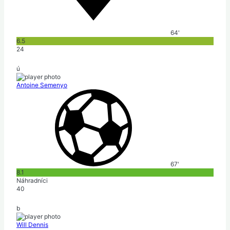
64'
6.5
24
ú
Antoine Semenyo
67'
8.1
Náhradníci
40
b
Will Dennis