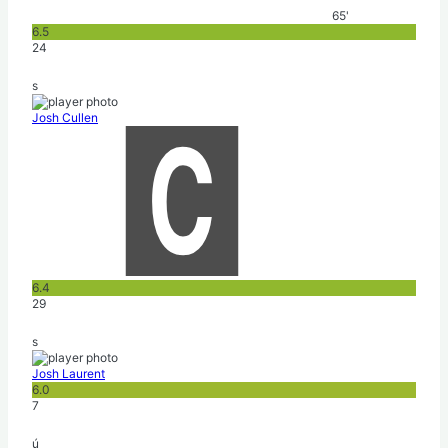
65'
6.5
24
s
Josh Cullen
6.4
29
s
Josh Laurent
6.0
7
ú