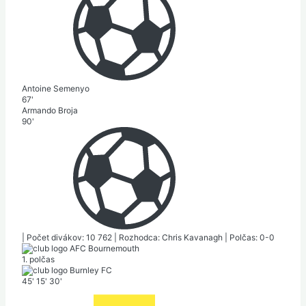
Antoine Semenyo
67'
Armando Broja
90'
|
Počet divákov: 10 762
|
Rozhodca: Chris Kavanagh
|
Polčas: 0-0
AFC Bournemouth
1. polčas
Burnley FC
45'
15'
30'