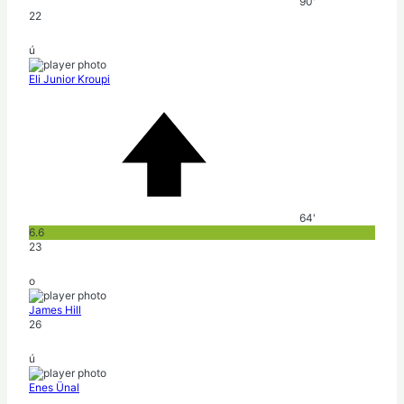
90'
22
ú
Eli Junior Kroupi
64'
6.6
23
o
James Hill
26
ú
Enes Ünal