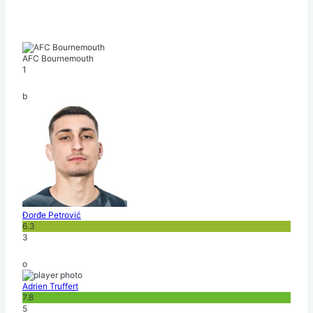
AFC Bournemouth
1
b
Đorđe Petrović
6.3
3
o
Adrien Truffert
7.8
5