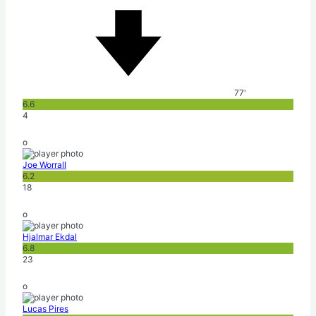
77'
6.6
4
o
Joe Worrall
6.2
18
o
Hjalmar Ekdal
6.8
23
o
Lucas Pires