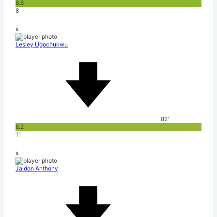
6.6
8
s
Lesley Ugochukwu
82'
6.2
11
s
Jaidon Anthony