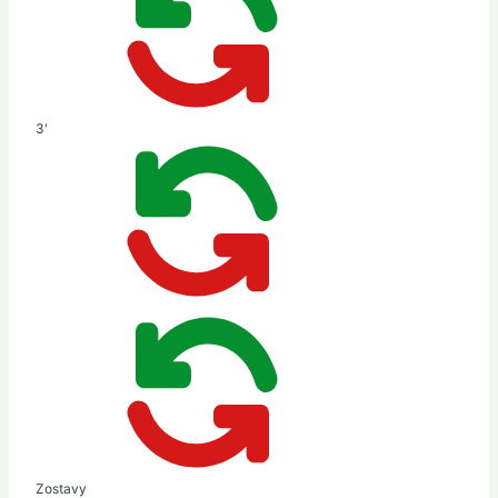
3'
Zostavy