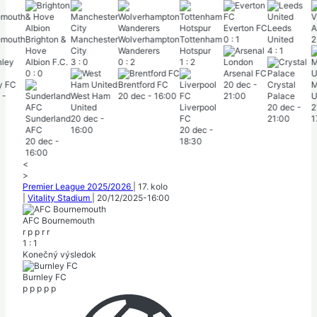
Everton FC
Leeds
As
mouth
Brighton &
Manchester
Wolverhampton
Tottenham
0
:
1
United
2
Hove
City
Wanderers
Hotspur
4
:
1
Albion F.C.
3
:
0
0
:
2
1
:
2
0
:
0
Arsenal FC
y FC
Brentford FC
20 dec
-
Crystal
M
-
West Ham
20 dec
-
16:00
21:00
Palace
U
United
Liverpool
20 dec
-
2
Sunderland
20 dec
-
FC
21:00
1
AFC
16:00
20 dec
-
20 dec
-
18:30
16:00
<
>
Premier League 2025/2026
|
17. kolo
|
Vitality Stadium
|
20/12/2025
-
16:00
AFC Bournemouth
r
p
p
r
r
1
:
1
Konečný výsledok
Burnley FC
p
p
p
p
p