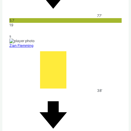
77'
5.7
19
s
Zian Flemming
38'