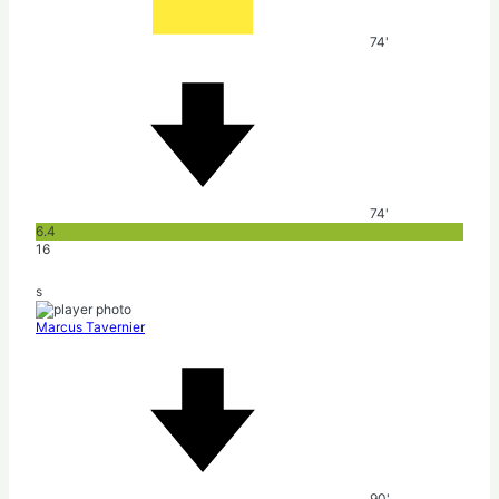
74'
74'
6.4
16
s
Marcus Tavernier
90'