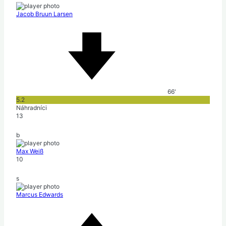
Jacob Bruun Larsen
66'
5.2
Náhradníci
13
b
Max Weiß
10
s
Marcus Edwards