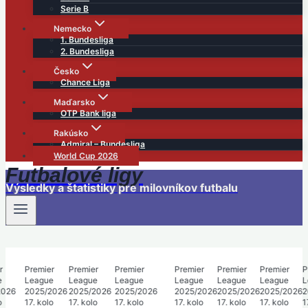
Serie B
Nemecko
1. Bundesliga
2. Bundesliga
Česko
Chance Liga
Maďarsko
OTP Bank liga
Rakúsko
Admiral – Bundesliga
World Cup 2026
Futbalové ligy
Výsledky a štatistiky pre milovníkov futbalu
Premier
Premier
Premier
Premier
Premier
Premier
P
League
League
League
League
League
League
L
026
2025/2026
2025/2026
2025/2026
2025/2026
2025/2026
2025/2026
2
17. kolo
17. kolo
17. kolo
17. kolo
17. kolo
17. kolo
17