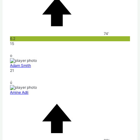
74'
6.2
15
o
Adam Smith
21
ú
Amine Adli