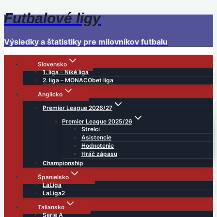
Futbalové ligy
Skip
to
content
Výsledky a štatistiky pre milovníkov futbalu
Slovensko
1. liga – Niké liga
2. liga – MONACObet liga
Anglicko
Premier League 2026/27
Premier League 2025/26
Strelci
Asistencie
Hodnotenie
Hráč zápasu
Championship
Španielsko
LaLiga
LaLiga2
Taliansko
Serie A