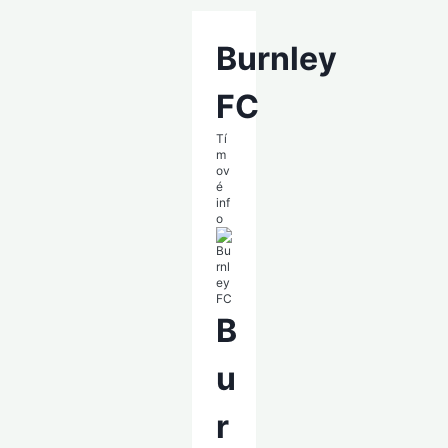
Burnley
FC
Tí
m
ov
é
inf
o
B
u
r