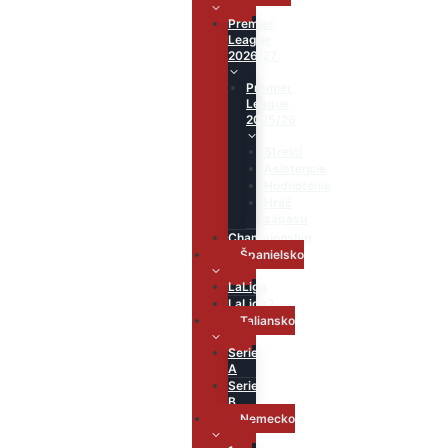
Premier
League
2026/27
Premier
League
2025/26
Strelci
Asistencie
Hodnotenie
Hráč
zápasu
Championship
Španielsko
LaLiga
LaLiga2
Taliansko
Serie
A
Serie
B
Nemecko