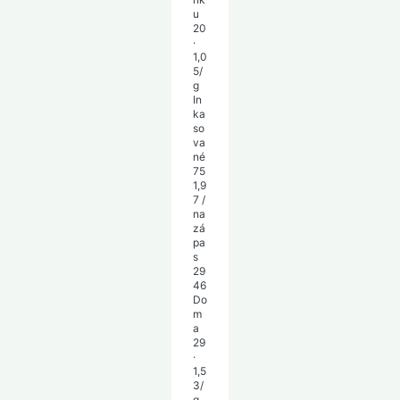
u
20
·
1,0
5/
g
In
ka
so
va
né
75
1,9
7 /
na
zá
pa
s
29
46
Do
m
a
29
·
1,5
3/
g