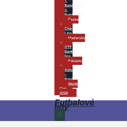
1.
Bundesliga
2.
Bundesliga
Česko
Chance
Liga
Maďarsko
OTP
Bank
liga
Rakúsko
Admiral
–
Bundesliga
World
Cup
2026
Futbalové
ligy