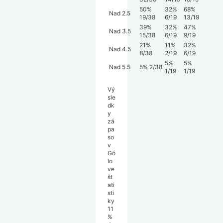
50%
32%
68%
Nad 2.5
19/38
6/19
13/19
39%
32%
47%
Nad 3.5
15/38
6/19
9/19
21%
11%
32%
Nad 4.5
8/38
2/19
6/19
5%
5%
Nad 5.5
5%
2/38
1/19
1/19
Vý
sle
dk
y
zá
pa
so
v
Gó
lo
ve
št
ati
sti
ky
11
%