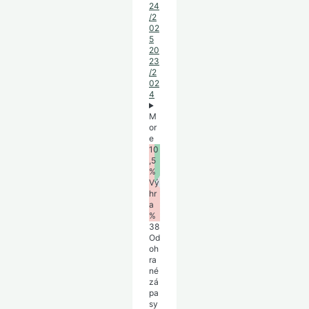
24
/2
02
5
20
23
/2
02
4
M
or
e
10
,5
%
Vý
hr
a
%
38
Od
oh
ra
né
zá
pa
sy