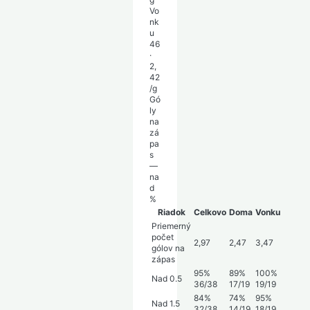
Vo
nk
u
46
·
2,
42
/g
Gó
ly
na
zá
pa
s
—
na
d
%
Riadok
Celkovo
Doma
Vonku
Priemerný
počet
2,97
2,47
3,47
gólov na
zápas
95%
89%
100%
Nad 0.5
36/38
17/19
19/19
84%
74%
95%
Nad 1.5
32/38
14/19
18/19