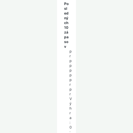
Po
sl
ed
ný
ch
10
zá
pa
so
v
p
r
p
p
p
p
p
r
p
r
V
ý
h
r
a
:
0
;