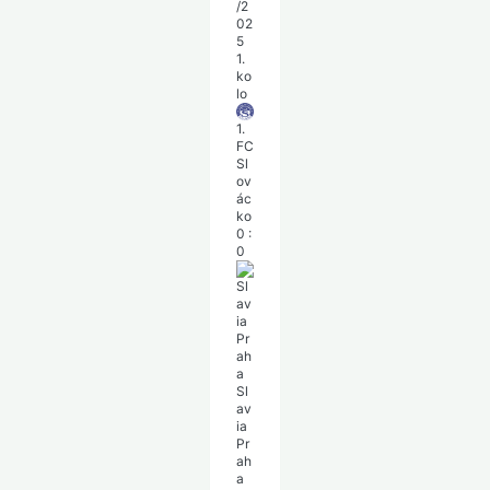
/2
02
5
1.
ko
lo
1.
FC
Sl
ov
ác
ko
0
:
0
Sl
av
ia
Pr
ah
a