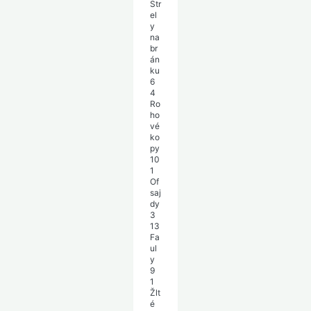
Str
el
y
na
br
án
ku
6
4
Ro
ho
vé
ko
py
10
1
Of
saj
dy
3
13
Fa
ul
y
9
1
Žlt
é