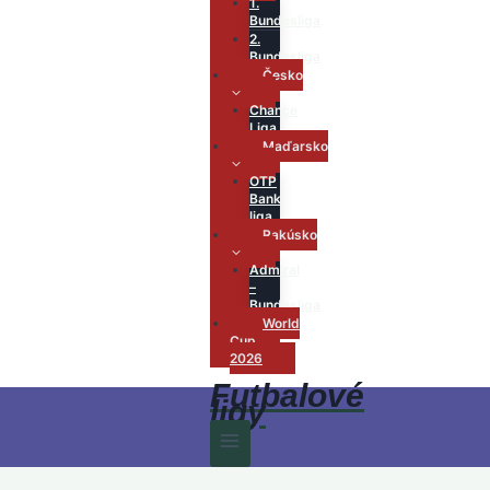
1.
Bundesliga
2.
Bundesliga
Česko
Chance
Liga
Maďarsko
OTP
Bank
liga
Rakúsko
Admiral
–
Bundesliga
World
Cup
2026
Futbalové
ligy