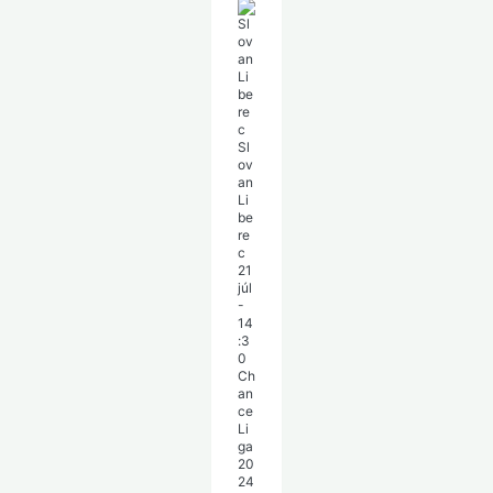
Sl
ov
an
Li
be
re
c
21
júl
-
14
:3
0
Ch
an
ce
Li
ga
20
24