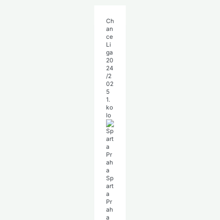
Ch
an
ce
Li
ga
20
24
/2
02
5
1.
ko
lo
Sp
art
a
Pr
ah
a