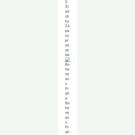
0
Št
ati
sti
ky
Zá
pa
sy
pr
oti
se
be
Bo
he
mi
an
s
Pr
ah