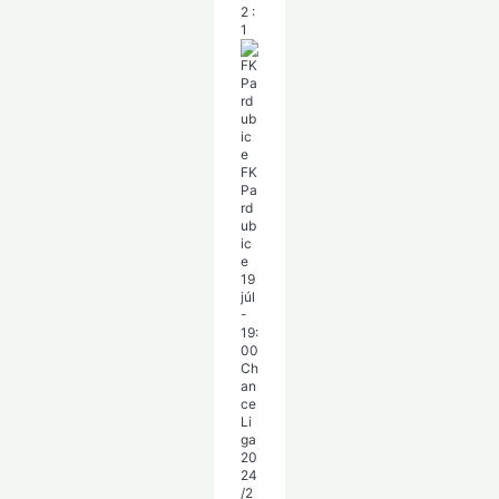
2
:
1
FK
Pa
rd
ub
ic
e
19
júl
-
19:
00
Ch
an
ce
Li
ga
20
24
/2