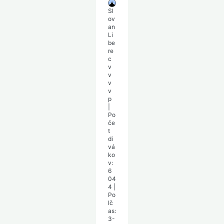
Sl
ov
an
Li
be
re
c
v
v
v
v
p
|
Po
če
t
di
vá
ko
v:
6
04
4
|
Po
lč
as:
3-