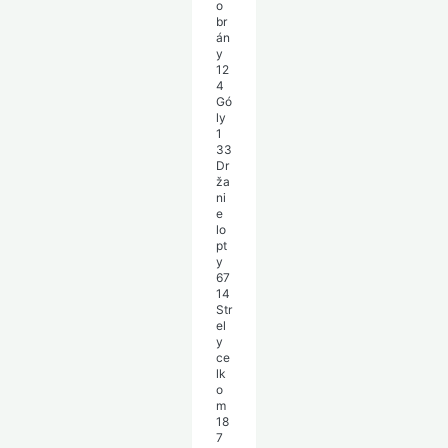
o
br
án
y
12
4
Gó
ly
1
33
Dr
ža
ni
e
lo
pt
y
67
14
Str
el
y
ce
lk
o
m
18
7