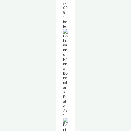
/2
02
5
1.
ko
lo
Bo
he
mi
an
s
Pr
ah
a
2
:
1