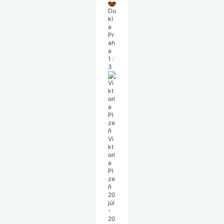
Du
kl
a
Pr
ah
a
1
:
3
Vi
kt
ori
a
Pl
ze
ň
20
júl
-
20