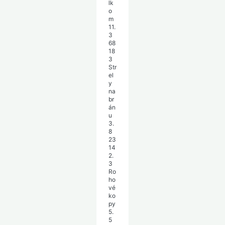
lk
o
m
11.
3
68
18
3
Str
el
y
na
br
án
u
3.
8
23
14
2.
3
Ro
ho
vé
ko
py
5.
5