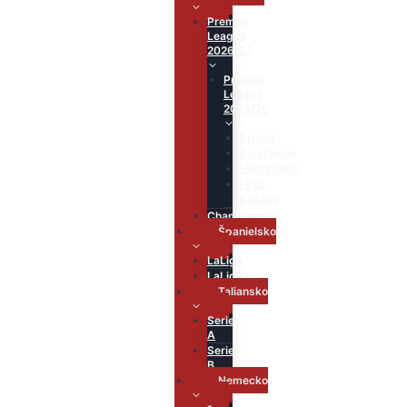
Premier
League
2026/27
Premier
League
2025/26
Strelci
Asistencie
Hodnotenie
Hráč
zápasu
Championship
Španielsko
LaLiga
LaLiga2
Taliansko
Serie
A
Serie
B
Nemecko