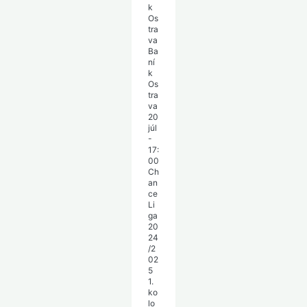
Ba
ní
k
Os
tra
va
20
júl
-
17:
00
Ch
an
ce
Li
ga
20
24
/2
02
5
1.
ko
lo