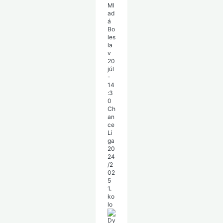
Ml
ad
á
Bo
les
la
v
20
júl
-
14
:3
0
Ch
an
ce
Li
ga
20
24
/2
02
5
1.
ko
lo