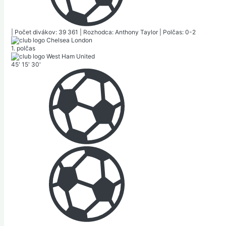
|
Počet divákov: 39 361
|
Rozhodca: Anthony Taylor
|
Polčas: 0-2
Chelsea London
1. polčas
West Ham United
45'
15'
30'