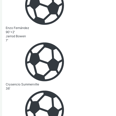
Enzo Fernández
90'+2'
Jarrod Bowen
7'
Crysencio Summerville
36'