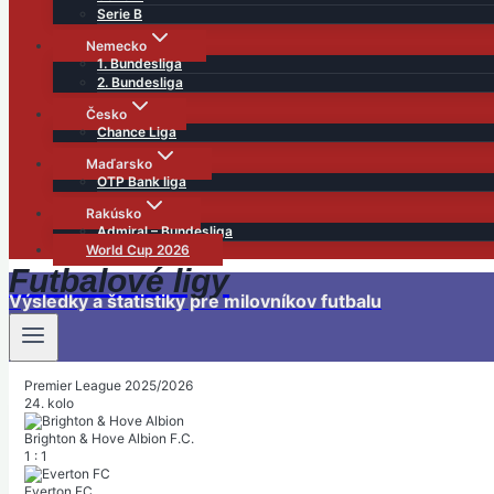
Serie B
Nemecko
1. Bundesliga
2. Bundesliga
Česko
Chance Liga
Maďarsko
OTP Bank liga
Rakúsko
Admiral – Bundesliga
World Cup 2026
Futbalové ligy
Výsledky a štatistiky pre milovníkov futbalu
Premier League 2025/2026
24. kolo
Brighton & Hove Albion F.C.
1
:
1
Everton FC