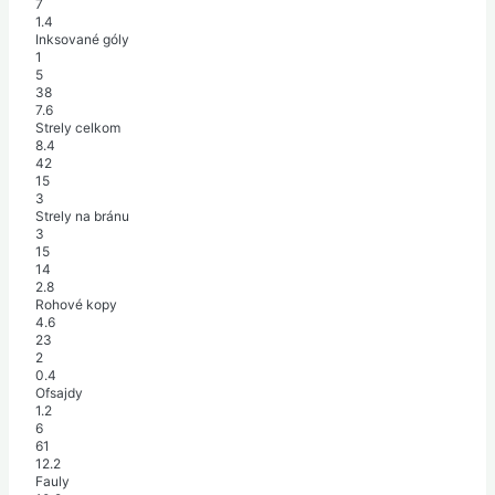
7
1.4
Inksované góly
1
5
38
7.6
Strely celkom
8.4
42
15
3
Strely na bránu
3
15
14
2.8
Rohové kopy
4.6
23
2
0.4
Ofsajdy
1.2
6
61
12.2
Fauly