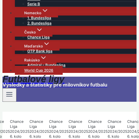
Serie B
Nemecko
1. Bundesliga
2. Bundesliga
Česko
Chance Liga
Maďarsko
OTP Bank liga
Rakúsko
Admiral – Bundesliga
World Cup 2026
Futbalové ligy
Výsledky a štatistiky pre milovníkov futbalu
ce
Chance
Chance
Chance
Chance
Chance
Chance
Chanc
Liga
Liga
Liga
Liga
Liga
Liga
Liga
/2025
2024/2025
2024/2025
2024/2025
2024/2025
2024/2025
2024/2025
2024/
lo
6. kolo
6. kolo
6. kolo
6. kolo
6. kolo
6. kolo
6. kolo