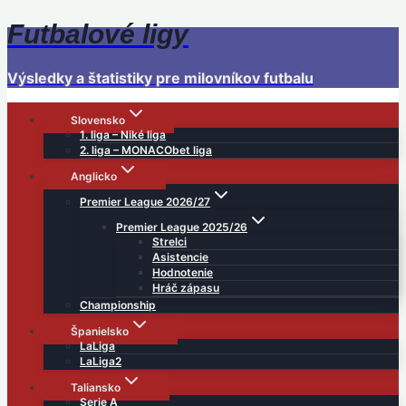
Futbalové ligy
Skip
to
content
Výsledky a štatistiky pre milovníkov futbalu
Slovensko
1. liga – Niké liga
2. liga – MONACObet liga
Anglicko
Premier League 2026/27
Premier League 2025/26
Strelci
Asistencie
Hodnotenie
Hráč zápasu
Championship
Španielsko
LaLiga
LaLiga2
Taliansko
Serie A