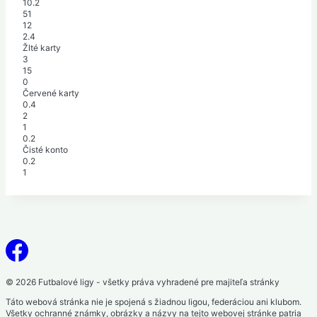
10.2
51
12
2.4
Žlté karty
3
15
0
Červené karty
0.4
2
1
0.2
Čisté konto
0.2
1
© 2026 Futbalové ligy - všetky práva vyhradené pre majiteľa stránky
Táto webová stránka nie je spojená s žiadnou ligou, federáciou ani klubom.
Všetky ochranné známky, obrázky a názvy na tejto webovej stránke patria