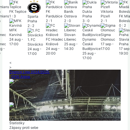
FK Teplice
FK
Baník
Dukla
Viktoria
mians
1
:
3
Pardubice
Ostrava
Praha
Plzeň
FK Ml
Sparta
a
2
:
1
2
:
0
3
:
0
2
:
1
Bolesl
Praha
0
:
2
2
:
2
MFK
Karviná
Slovan
Sigma
24 aug
-
FC Hradec
Liberec
Dynamo
Olomouc
Slavia
1. FC
onec
17:00
Králové
25 aug
-
České
17 sep
-
Praha
Slovácko
ug
-
24 aug
-
14:30
Budějovice
17:00
17 sep
24 aug
-
0
20:00
25 aug
-
19:30
17:00
17:00
<
>
Chance Liga 2024/2025
|
6. kolo
|
CFIG Arena
|
24/08/2024
-
20:00
FK Pardubice
p
p
v
p
p
2
:
1
Konečný výsledok
FC Hradec Králové
v
p
v
p
v
|
Polčas: 0-0
Štatistiky
Zápasy proti sebe