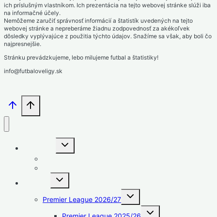
ich príslušným vlastníkom. Ich prezentácia na tejto webovej stránke slúži iba
na informačné účely.
Nemôžeme zaručiť správnosť informácií a štatistík uvedených na tejto
webovej stránke a nepreberáme žiadnu zodpovednosť za akékoľvek
dôsledky vyplývajúce z použitia týchto údajov. Snažíme sa však, aby boli čo
najpresnejšie.
Stránku prevádzkujeme, lebo milujeme futbal a štatistiky!
info@futbaloveligy.sk
Toggle
Slovensko
child
menu
1. liga – Niké liga
2. liga – MONACObet liga
Toggle
Anglicko
child
menu
Toggle
Premier League 2026/27
child
menu
Toggle
Premier League 2025/26