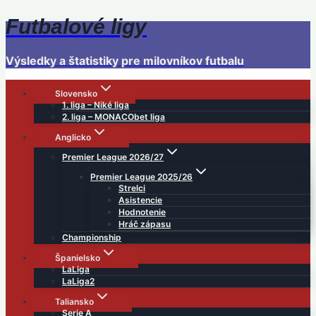
Futbalové ligy
Skip
to
content
Výsledky a štatistiky pre milovníkov futbalu
Slovensko
1. liga – Niké liga
2. liga – MONACObet liga
Anglicko
Premier League 2026/27
Premier League 2025/26
Strelci
Asistencie
Hodnotenie
Hráč zápasu
Championship
Španielsko
LaLiga
LaLiga2
Taliansko
Serie A