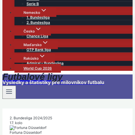
Serie B
Nemecko
1. Bundesliga
2. Bundesliga
Česko
Chance Liga
Maďarsko
OTP Bank liga
Rakúsko
Admiral – Bundesliga
World Cup 2026
Futbalové ligy
Výsledky a štatistiky pre milovníkov futbalu
2. Bundesliga 2024/2025
17. kolo
Fortuna Düsseldorf