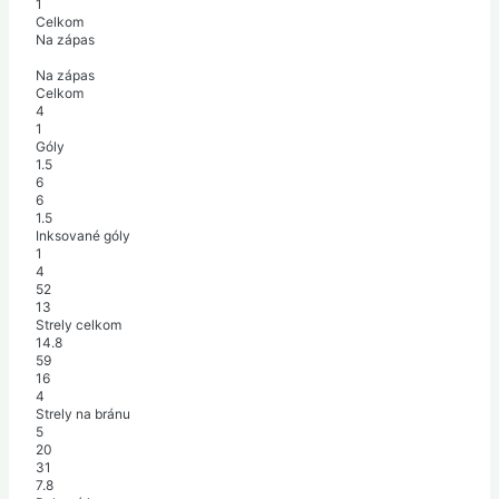
1
Celkom
Na zápas
Na zápas
Celkom
4
1
Góly
1.5
6
6
1.5
Inksované góly
1
4
52
13
Strely celkom
14.8
59
16
4
Strely na bránu
5
20
31
7.8