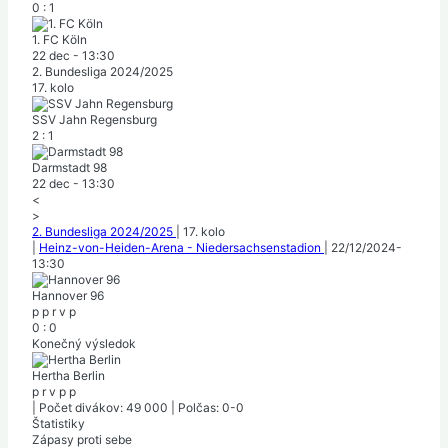
0
:
1
1. FC Köln
22 dec
-
13:30
2. Bundesliga 2024/2025
17. kolo
SSV Jahn Regensburg
2
:
1
Darmstadt 98
22 dec
-
13:30
<
>
2. Bundesliga 2024/2025
|
17. kolo
|
Heinz-von-Heiden-Arena - Niedersachsenstadion
|
22/12/2024
-
13:30
Hannover 96
p
p
r
v
p
0
:
0
Konečný výsledok
Hertha Berlin
p
r
v
p
p
|
Počet divákov: 49 000
|
Polčas: 0-0
Štatistiky
Zápasy proti sebe