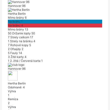
Hannover 96
Hertha Berlin
Mimo brány
6
Na bránu
1
Na bránu
4
Mimo brány
13
50
Držanie lopty
50
7
Strely celkom
17
1
Strely na bránku
4
7
Rohové kopy
5
2
Ofsajdy
2
5
Fauly
14
3
Žlté karty
4
1
2. žltá / Červená karta
1
Hannover 96
Hertha Berlin
Odohrané:
4
Výhra
1
Remíza
2
Výhra