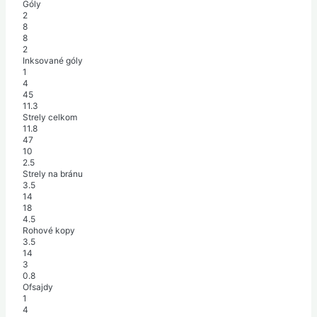
Góly
2
8
8
2
Inksované góly
1
4
45
11.3
Strely celkom
11.8
47
10
2.5
Strely na bránu
3.5
14
18
4.5
Rohové kopy
3.5
14
3
0.8
Ofsajdy
1
4