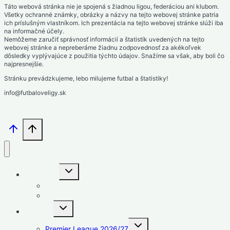
Táto webová stránka nie je spojená s žiadnou ligou, federáciou ani klubom.
Všetky ochranné známky, obrázky a názvy na tejto webovej stránke patria
ich príslušným vlastníkom. Ich prezentácia na tejto webovej stránke slúži iba
na informačné účely.
Nemôžeme zaručiť správnosť informácií a štatistík uvedených na tejto
webovej stránke a nepreberáme žiadnu zodpovednosť za akékoľvek
dôsledky vyplývajúce z použitia týchto údajov. Snažíme sa však, aby boli čo
najpresnejšie.
Stránku prevádzkujeme, lebo milujeme futbal a štatistiky!
info@futbaloveligy.sk
Toggle
Slovensko
child
menu
1. liga – Niké liga
2. liga – MONACObet liga
Toggle
Anglicko
child
menu
Toggle
Premier League 2026/27