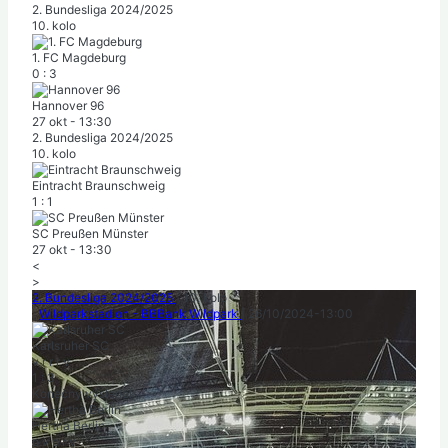
2. Bundesliga 2024/2025
10. kolo
1. FC Magdeburg
0
:
3
Hannover 96
27 okt
-
13:30
2. Bundesliga 2024/2025
10. kolo
Eintracht Braunschweig
1
:
1
SC Preußen Münster
27 okt
-
13:30
<
>
2. Bundesliga 2024/2025
|
10. kolo
|
Wildparkstadion - BBBank Wildpark
|
26/10/2024
-
13:00
Karlsruher SC
v
r
r
r
v
1
:
3
Konečný výsledok
Hertha Berlin
p
v
p
r
v