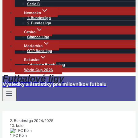
Serie B
Nemecko
1. Bundesliga
2. Bundesliga
Česko
Chance Liga
Maďarsko
OTP Bank liga
Rakúsko
Admiral – Bundesliga
World Cup 2026
Futbalové ligy
Výsledky a štatistiky pre milovníkov futbalu
2. Bundesliga 2024/2025
10. kolo
1. FC Köln