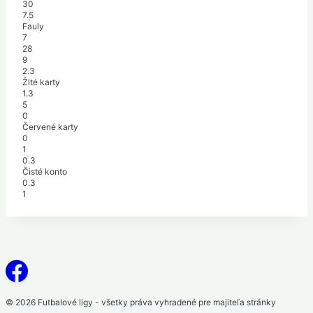
30
7.5
Fauly
7
28
9
2.3
Žlté karty
1.3
5
0
Červené karty
0
1
0.3
Čisté konto
0.3
1
© 2026 Futbalové ligy - všetky práva vyhradené pre majiteľa stránky