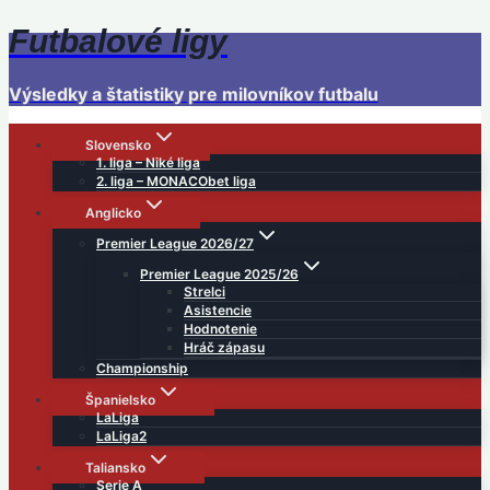
Futbalové ligy
Skip
to
content
Výsledky a štatistiky pre milovníkov futbalu
Slovensko
1. liga – Niké liga
2. liga – MONACObet liga
Anglicko
Premier League 2026/27
Premier League 2025/26
Strelci
Asistencie
Hodnotenie
Hráč zápasu
Championship
Španielsko
LaLiga
LaLiga2
Taliansko
Serie A