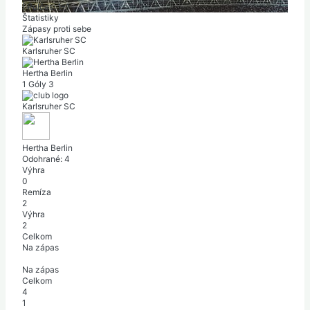
|
Polčas: 1-1
Štatistiky
Zápasy proti sebe
Karlsruher SC
Hertha Berlin
1
Góly
3
Karlsruher SC
Hertha Berlin
Odohrané:
4
Výhra
0
Remíza
2
Výhra
2
Celkom
Na zápas
Na zápas
Celkom
4
1