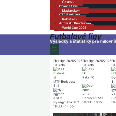
Česko
Chance Liga
Maďarsko
OTP Bank liga
Rakúsko
Admiral – Bundesliga
World Cup 2026
Futbalové ligy
Výsledky a štatistiky pre milovní
Fizz liga 2025/2026
Fizz liga 2025/2026
Fiz
10. kolo
10. kolo
10.
Paks FC
Gy
MTK Budapest
1
:
1
3
:
5
:
1
Debreceni VSC
Di
Nyíregyháza SFC
18 okt
-
16:15
18 
18 okt
-
14:00
Fizz liga 2025/2026
|
10. kolo