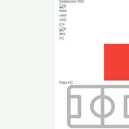
Debreceni VSC
0
0
Paks FC