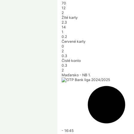
70
12
2
Žlté karty
2.3
14
1
0.2
Červené karty
0
2
0.3
Čisté konto
0.3
2
Maďarsko - NB 1.
-
16:45