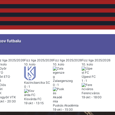
kov futbalu
z liga 2025/2026
Fizz liga 2025/2026
Fizz liga 2025/2026
Fizz liga 2025/2026
 kolo
10. kolo
10. kolo
10. kolo
őri ETO
Újpest FC
1
Zalaegerszeg
1
:
1
Kazincbarcika SC
0
:
1
0
:
1
Ferencváros
ósgyőri VTK
19 okt
-
18:00
Kisvárda FC
okt
-
20:30
19 okt
-
13:15
Puskás Akadémia
19 okt
-
15:30