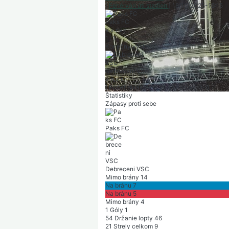
|
Fehérvári úti stadion
|
18/10/2025
-
16:15
Paks FC
v
v
r
v
r
1
:
1
Konečný výsledok
Debreceni VSC
v
p
v
r
r
|
Počet divákov: 3 504
|
Polčas: 0-0
Štatistiky
Zápasy proti sebe
Paks FC
Debreceni VSC
Mimo brány
14
Na bránu
7
Na bránu
5
Mimo brány
4
1
Góly
1
54
Držanie lopty
46
21
Strely celkom
9