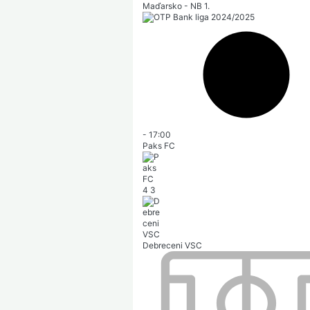
Maďarsko - NB 1.
-
17:00
Paks FC
4
3
Debreceni VSC