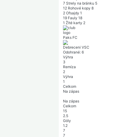
7
Strely na bránku
5
12
Rohové kopy
8
2
Ofsajdy
1
19
Fauly
18
1
Žlté karty
2
Paks FC
Debreceni VSC
Odohrané:
6
Výhra
3
Remíza
2
Výhra
1
Celkom
Na zápas
Na zápas
Celkom
15
2.5
Góly
1.2
7
7