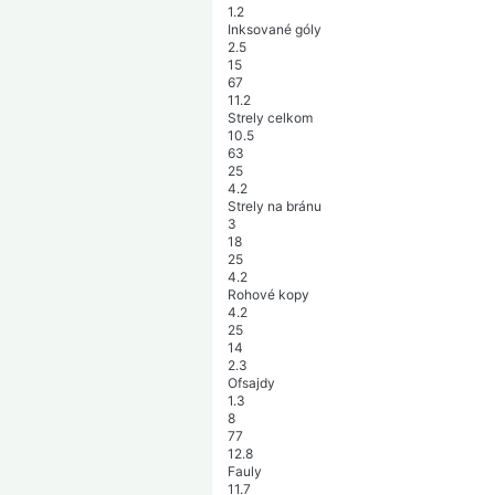
1.2
Inksované góly
2.5
15
67
11.2
Strely celkom
10.5
63
25
4.2
Strely na bránu
3
18
25
4.2
Rohové kopy
4.2
25
14
2.3
Ofsajdy
1.3
8
77
12.8
Fauly
11.7