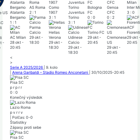
AS Roma
Como
Bologna
Genoa
Inter M
Atalanta
2
:
1
1907
Juventus
FC
CFC
3
:
0
e US
Bergamo
3
:
1
Torino
0
:
0
0
:
2
1
:
1
3
:
1
Parma
ACF
Calcio
Hellas
Torino FC
Fiorent
AC Milan
29 okt
-
Verona
Udinese
29 okt
-
Cremonese
29 okt
i
28 okt
-
18:30
29 okt
-
Calcio
20:45
US
20:45
t
-
20:45
18:30
29 okt
-
29 okt
-
0
18:30
20:45
<
>
Serie A 2025/2026
|
9. kolo
|
Arena Garibaldi – Stadio Romeo Anconetani
|
30/10/2025
-
20:45
Pisa SC
p
r
p
r
r
0
:
0
Konečný výsledok
Lazio Roma
p
v
r
r
v
|
Polčas: 0-0
Štatistiky
Zápasy proti sebe
Pisa SC