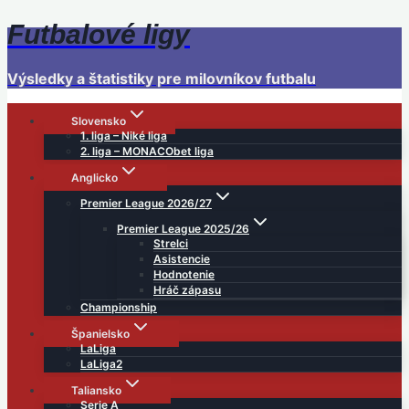
Futbalové ligy
Skip
to
content
Výsledky a štatistiky pre milovníkov futbalu
Slovensko
1. liga – Niké liga
2. liga – MONACObet liga
Anglicko
Premier League 2026/27
Premier League 2025/26
Strelci
Asistencie
Hodnotenie
Hráč zápasu
Championship
Španielsko
LaLiga
LaLiga2
Taliansko
Serie A