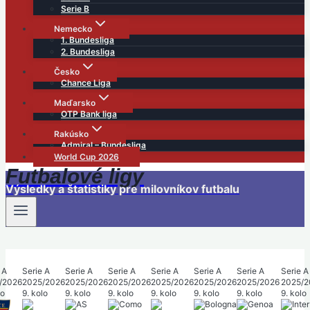
Serie B
Nemecko
1. Bundesliga
2. Bundesliga
Česko
Chance Liga
Maďarsko
OTP Bank liga
Rakúsko
Admiral – Bundesliga
World Cup 2026
Futbalové ligy
Výsledky a štatistiky pre milovníkov futbalu
 A
Serie A
Serie A
Serie A
Serie A
Serie A
Serie A
Serie A
/2026
2025/2026
2025/2026
2025/2026
2025/2026
2025/2026
2025/2026
2025/2
lo
9. kolo
9. kolo
9. kolo
9. kolo
9. kolo
9. kolo
9. kolo