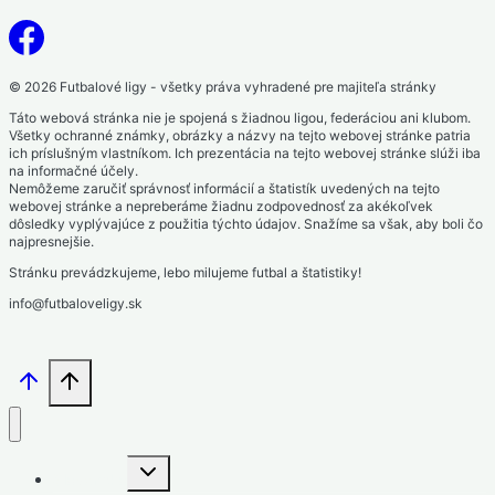
© 2026 Futbalové ligy - všetky práva vyhradené pre majiteľa stránky
Táto webová stránka nie je spojená s žiadnou ligou, federáciou ani klubom.
Všetky ochranné známky, obrázky a názvy na tejto webovej stránke patria
ich príslušným vlastníkom. Ich prezentácia na tejto webovej stránke slúži iba
na informačné účely.
Nemôžeme zaručiť správnosť informácií a štatistík uvedených na tejto
webovej stránke a nepreberáme žiadnu zodpovednosť za akékoľvek
dôsledky vyplývajúce z použitia týchto údajov. Snažíme sa však, aby boli čo
najpresnejšie.
Stránku prevádzkujeme, lebo milujeme futbal a štatistiky!
info@futbaloveligy.sk
Toggle
Slovensko
child