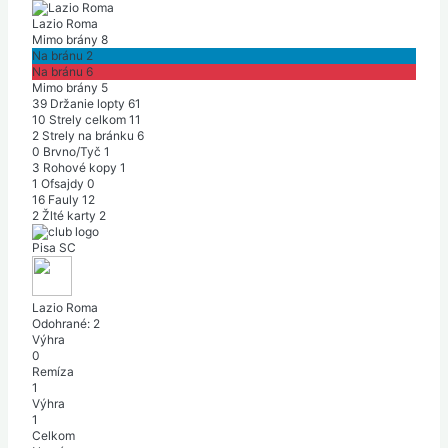
Lazio Roma
Mimo brány
8
Na bránu
2
Na bránu
6
Mimo brány
5
39
Držanie lopty
61
10
Strely celkom
11
2
Strely na bránku
6
0
Brvno/Tyč
1
3
Rohové kopy
1
1
Ofsajdy
0
16
Fauly
12
2
Žlté karty
2
Pisa SC
Lazio Roma
Odohrané:
2
Výhra
0
Remíza
1
Výhra
1
Celkom