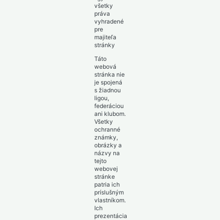
všetky
práva
vyhradené
pre
majiteľa
stránky
Táto
webová
stránka nie
je spojená
s žiadnou
ligou,
federáciou
ani klubom.
Všetky
ochranné
známky,
obrázky a
názvy na
tejto
webovej
stránke
patria ich
príslušným
vlastníkom.
Ich
prezentácia