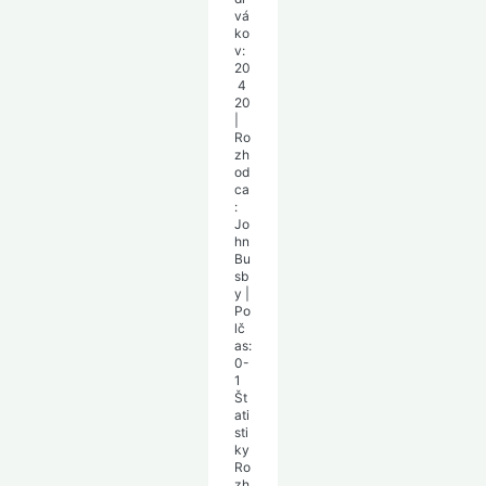
vá
ko
v:
20
4
20
|
Ro
zh
od
ca
:
Jo
hn
Bu
sb
y
|
Po
lč
as:
0-
1
Št
ati
sti
ky
Ro
zh