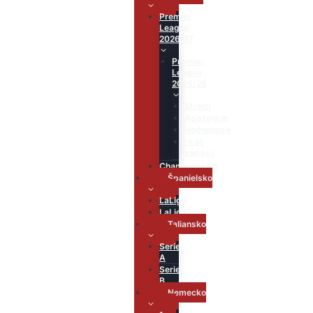
Premier
League
2026/27
Premier
League
2025/26
Strelci
Asistencie
Hodnotenie
Hráč
zápasu
Championship
Španielsko
LaLiga
LaLiga2
Taliansko
Serie
A
Serie
B
Nemecko