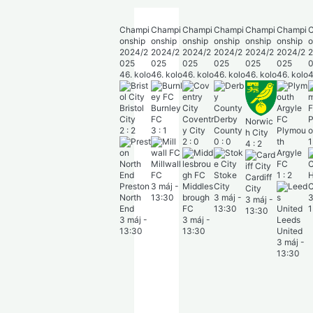
Champi
Champi
Champi
Champi
Champi
Champi
Champi
onship
onship
onship
onship
onship
onship
onship
o
2024/2
2024/2
2024/2
2024/2
2024/2
2024/2
2024/2
2
025
025
025
025
025
025
025
46. kolo
46. kolo
46. kolo
46. kolo
46. kolo
46. kolo
46. kolo
4
Bristol
Burnley
City
FC
Coventr
Derby
Portsm
S
Norwic
2
:
2
3
:
1
y City
County
Plymou
outh FC
d
h City
2
:
0
0
:
0
th
1
:
1
U
4
:
2
Argyle
1
Millwall
FC
FC
Stoke
1
:
2
Hull
Cardiff
Preston
3 máj
-
Middles
City
City
City
North
13:30
brough
3 máj
-
3 máj
-
B
3 máj
-
End
FC
13:30
13:30
u
13:30
3 máj
-
3 máj
-
Leeds
R
13:30
13:30
United
3
3 máj
-
1
13:30