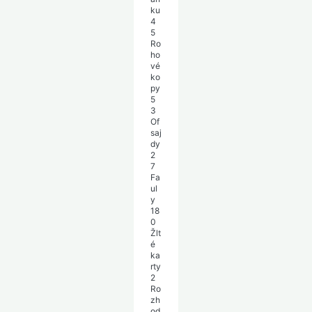
ku
4
5
Ro
ho
vé
ko
py
5
3
Of
saj
dy
2
7
Fa
ul
y
18
0
Žlt
é
ka
rty
2
Ro
zh
od