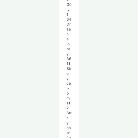
Gó
ly
1
64
Dr
ža
ni
e
lo
pt
y
36
11
Str
el
y
ce
lk
o
m
11
2
Str
el
y
na
br
án