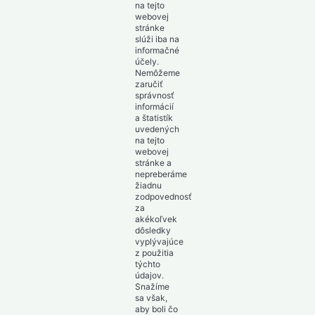
na tejto
webovej
stránke
slúži iba na
informačné
účely.
Nemôžeme
zaručiť
správnosť
informácií
a štatistík
uvedených
na tejto
webovej
stránke a
nepreberáme
žiadnu
zodpovednosť
za
akékoľvek
dôsledky
vyplývajúce
z použitia
týchto
údajov.
Snažíme
sa však,
aby boli čo