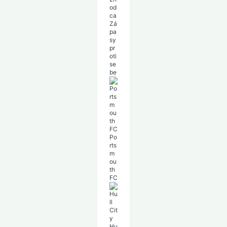
od
ca
Zá
pa
sy
pr
oti
se
be
Po
rts
m
ou
th
FC
Hu