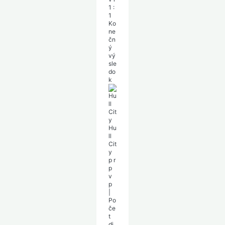
1
:
1
Ko
ne
čn
ý
vý
sle
do
k
Hu
ll
Cit
y
p
r
p
v
p
|
Po
če
t
di