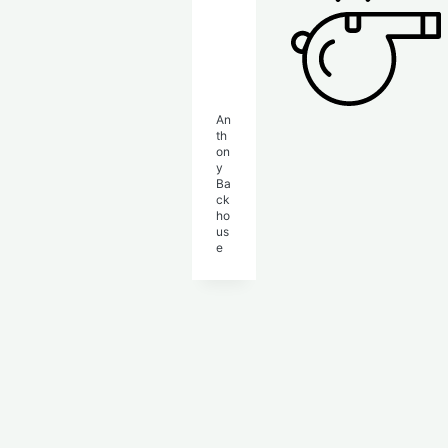
An
th
on
y
Ba
ck
ho
us
e