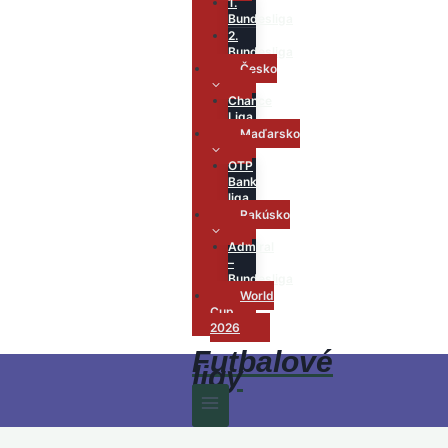
1.
Bundesliga
2.
Bundesliga
Česko
Chance
Liga
Maďarsko
OTP
Bank
liga
Rakúsko
Admiral
–
Bundesliga
World
Cup
2026
Futbalové
ligy