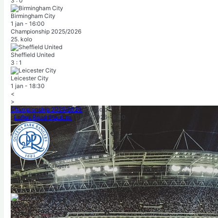
3
:
0
Birmingham City
1 jan
-
16:00
Championship 2025/2026
25. kolo
Sheffield United
3
:
1
Leicester City
1 jan
-
18:30
<
>
Championship 2025/2026
|
25. kolo
|
Loftus Road Stadium
|
01/01/2026
-
16:00
Queens Park Rangers
v
p
v
r
p
1
:
2
Konečný výsledok
Norwich City
r
v
r
v
p