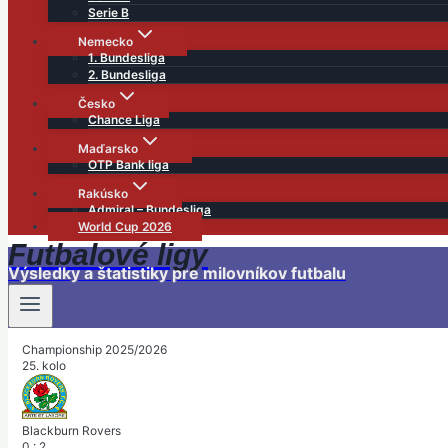
Serie B
Nemecko
1. Bundesliga
2. Bundesliga
Česko
Chance Liga
Maďarsko
OTP Bank liga
Rakúsko
Admiral – Bundesliga
World Cup 2026
Futbalové ligy
Výsledky a štatistiky pre milovníkov futbalu
Championship 2025/2026
25. kolo
Blackburn Rovers
0
:
2