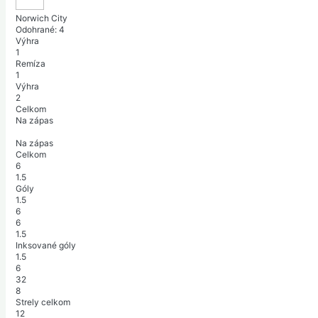
Norwich City
Odohrané:
4
Výhra
1
Remíza
1
Výhra
2
Celkom
Na zápas
Na zápas
Celkom
6
1.5
Góly
1.5
6
6
1.5
Inksované góly
1.5
6
32
8
Strely celkom
12