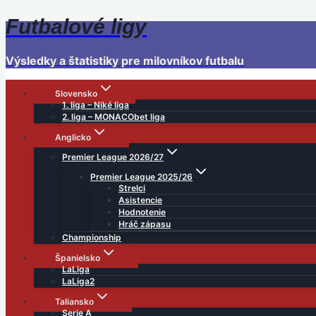
Futbalové ligy
Skip
to
content
Výsledky a štatistiky pre milovníkov futbalu
Slovensko
1. liga – Niké liga
2. liga – MONACObet liga
Anglicko
Premier League 2026/27
Premier League 2025/26
Strelci
Asistencie
Hodnotenie
Hráč zápasu
Championship
Španielsko
LaLiga
LaLiga2
Taliansko
Serie A