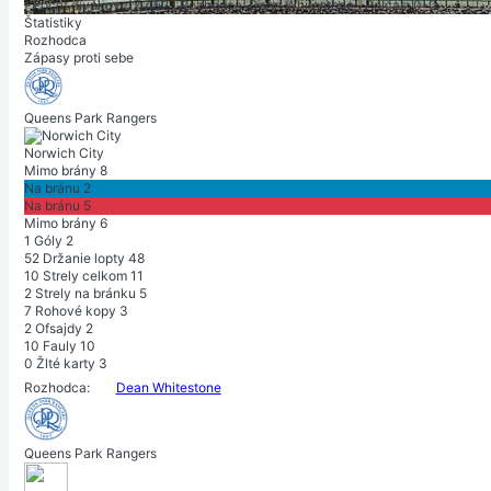
|
Počet divákov: 17 452
|
Rozhodca: Dean Whitestone
|
Polčas: 0-0
Štatistiky
Rozhodca
Zápasy proti sebe
Queens Park Rangers
Norwich City
Mimo brány
8
Na bránu
2
Na bránu
5
Mimo brány
6
1
Góly
2
52
Držanie lopty
48
10
Strely celkom
11
2
Strely na bránku
5
7
Rohové kopy
3
2
Ofsajdy
2
10
Fauly
10
0
Žlté karty
3
Rozhodca:
Dean Whitestone
Queens Park Rangers