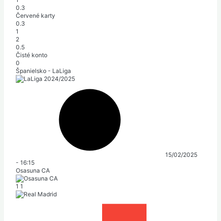
0.3
Červené karty
0.3
1
2
0.5
Čisté konto
0
Španielsko - LaLiga
15/02/2025
-
16:15
Osasuna CA
1
1