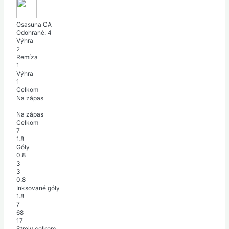
Osasuna CA
Odohrané:
4
Výhra
2
Remíza
1
Výhra
1
Celkom
Na zápas
Na zápas
Celkom
7
1.8
Góly
0.8
3
3
0.8
Inksované góly
1.8
7
68
17
Strely celkom