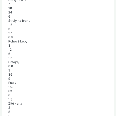
7
28
24
6
Strely na bránu
1.5
6
27
6.8
Rohové kopy
3
12
6
1.5
Ofsajdy
0.8
3
36
9
Fauly
15.8
63
6
1.5
Žlté karty
2
8
1