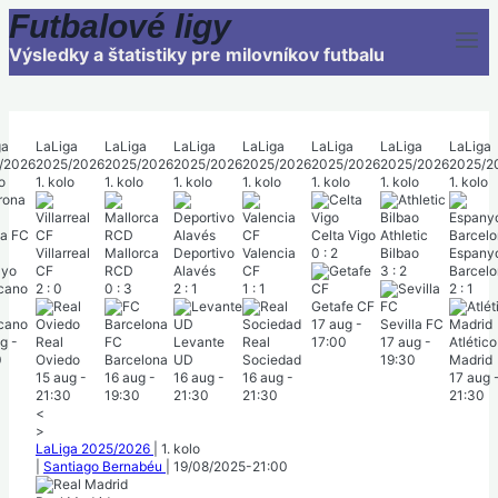
Skip
Futbalové ligy
to
content
Výsledky a štatistiky pre milovníkov futbalu
ga
LaLiga
LaLiga
LaLiga
LaLiga
LaLiga
LaLiga
LaLiga
/2026
2025/2026
2025/2026
2025/2026
2025/2026
2025/2026
2025/2026
2025/2
o
1. kolo
1. kolo
1. kolo
1. kolo
1. kolo
1. kolo
1. kolo
na FC
Celta Vigo
Athletic
Villarreal
Mallorca
Deportivo
Valencia
0
:
2
Bilbao
Espany
CF
RCD
Alavés
CF
3
:
2
Barcel
2
:
0
0
:
3
2
:
1
1
:
1
2
:
1
Getafe CF
ecano
17 aug
-
Sevilla FC
ug
-
Real
FC
Levante
Real
17:00
17 aug
-
Atlético
0
Oviedo
Barcelona
UD
Sociedad
19:30
Madrid
15 aug
-
16 aug
-
16 aug
-
16 aug
-
17 aug
21:30
19:30
21:30
21:30
21:30
<
>
LaLiga 2025/2026
|
1. kolo
|
Santiago Bernabéu
|
19/08/2025
-
21:00