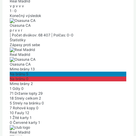
Real Madrid
v
p
v
v
v
1
:
0
Konečný výsledok
Osasuna CA
p
r
v
v
r
|
Počet divákov: 68 407
|
Polčas: 0-0
Štatistiky
Zápasy proti sebe
Real Madrid
Osasuna CA
Mimo brány
13
Na bránu
5
Na bránu
0
Mimo brány
2
1
Góly
0
71
Držanie lopty
29
18
Strely celkom
2
5
Strely na bránku
0
7
Rohové kopy
0
10
Fauly
12
1
Žlté karty
1
0
Červené karty
1
Real Madrid