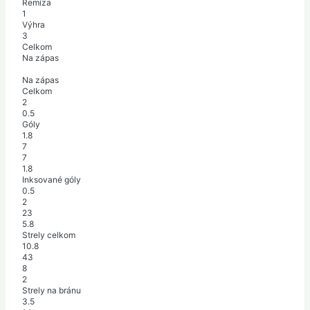
Remíza
1
Výhra
3
Celkom
Na zápas
Na zápas
Celkom
2
0.5
Góly
1.8
7
7
1.8
Inksované góly
0.5
2
23
5.8
Strely celkom
10.8
43
8
2
Strely na bránu
3.5