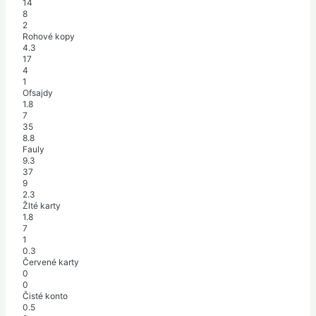
14
8
2
Rohové kopy
4.3
17
4
1
Ofsajdy
1.8
7
35
8.8
Fauly
9.3
37
9
2.3
Žlté karty
1.8
7
1
0.3
Červené karty
0
0
Čisté konto
0.5