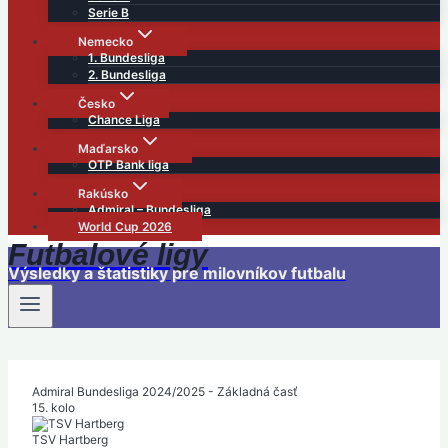
Serie B
Nemecko
1. Bundesliga
2. Bundesliga
Česko
Chance Liga
Maďarsko
OTP Bank liga
Rakúsko
Admiral – Bundesliga
World Cup 2026
Futbalové ligy
Výsledky a štatistiky pre milovníkov futbalu
Admiral Bundesliga 2024/2025 - Základná časť
15. kolo
TSV Hartberg