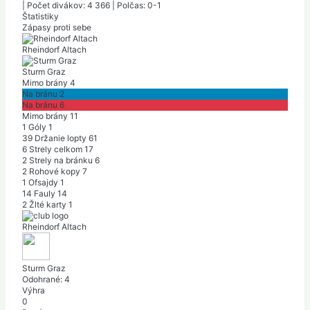
|
Počet divákov: 4 366
|
Polčas: 0-1
Štatistiky
Zápasy proti sebe
Rheindorf Altach
Sturm Graz
Mimo brány
4
Na bránu
2
Na bránu
6
Mimo brány
11
1
Góly
1
39
Držanie lopty
61
6
Strely celkom
17
2
Strely na bránku
6
2
Rohové kopy
7
1
Ofsajdy
1
14
Fauly
14
2
Žlté karty
1
Rheindorf Altach
Sturm Graz
Odohrané:
4
Výhra
0