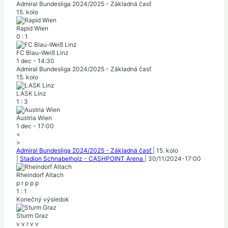
Admiral Bundesliga 2024/2025 - Základná časť
15. kolo
Rapid Wien
0
:
1
FC Blau-Weiß Linz
1 dec
-
14:30
Admiral Bundesliga 2024/2025 - Základná časť
15. kolo
LASK Linz
1
:
3
Austria Wien
1 dec
-
17:00
<
>
Admiral Bundesliga 2024/2025 - Základná časť
|
15. kolo
|
Stadion Schnabelholz - CASHPOINT Arena
|
30/11/2024
-
17:00
Rheindorf Altach
p
r
p
p
p
1
:
1
Konečný výsledok
Sturm Graz
v
v
r
v
v