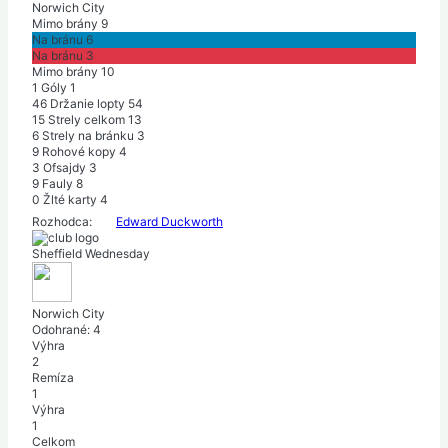
Norwich City
Mimo brány
9
Na bránu
6
Na bránu
3
Mimo brány
10
1
Góly
1
46
Držanie lopty
54
15
Strely celkom
13
6
Strely na bránku
3
9
Rohové kopy
4
3
Ofsajdy
3
9
Fauly
8
0
Žlté karty
4
Rozhodca:
Edward Duckworth
Sheffield Wednesday
Norwich City
Odohrané:
4
Výhra
2
Remíza
1
Výhra
1
Celkom