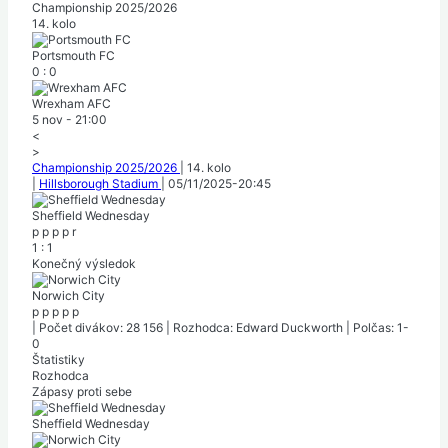
Championship 2025/2026
14. kolo
Portsmouth FC
0
:
0
Wrexham AFC
5 nov
-
21:00
<
>
Championship 2025/2026
|
14. kolo
|
Hillsborough Stadium
|
05/11/2025
-
20:45
Sheffield Wednesday
p
p
p
p
r
1
:
1
Konečný výsledok
Norwich City
p
p
p
p
p
|
Počet divákov: 28 156
|
Rozhodca: Edward Duckworth
|
Polčas: 1-
0
Štatistiky
Rozhodca
Zápasy proti sebe
Sheffield Wednesday