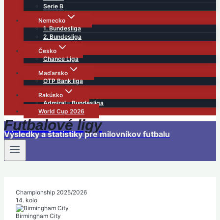
Serie B
Nemecko
1. Bundesliga
2. Bundesliga
Česko
Chance Liga
Maďarsko
OTP Bank liga
Rakúsko
Admiral – Bundesliga
World Cup 2026
Futbalové ligy
Výsledky a štatistiky pre milovníkov futbalu
Championship 2025/2026
14. kolo
Birmingham City