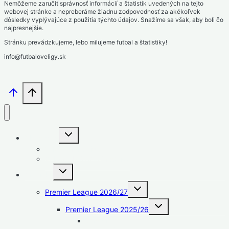
Nemôžeme zaručiť správnosť informácií a štatistík uvedených na tejto
webovej stránke a nepreberáme žiadnu zodpovednosť za akékoľvek
dôsledky vyplývajúce z použitia týchto údajov. Snažíme sa však, aby boli čo
najpresnejšie.
Stránku prevádzkujeme, lebo milujeme futbal a štatistiky!
info@futbaloveligy.sk
Toggle
Slovensko
child
menu
1. liga – Niké liga
2. liga – MONACObet liga
Toggle
Anglicko
child
menu
Toggle
Premier League 2026/27
child
menu
Toggle
Premier League 2025/26
child
menu
Strelci