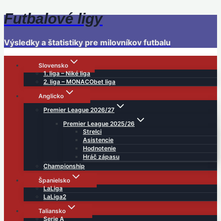
Futbalové ligy
Skip
to
content
Výsledky a štatistiky pre milovníkov futbalu
Slovensko
1. liga – Niké liga
2. liga – MONACObet liga
Anglicko
Premier League 2026/27
Premier League 2025/26
Strelci
Asistencie
Hodnotenie
Hráč zápasu
Championship
Španielsko
LaLiga
LaLiga2
Taliansko
Serie A