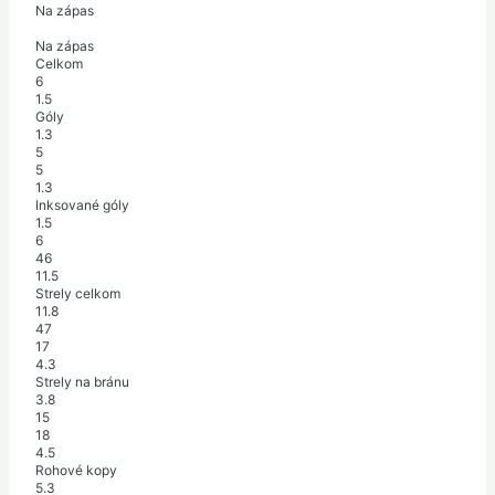
Na zápas
Na zápas
Celkom
6
1.5
Góly
1.3
5
5
1.3
Inksované góly
1.5
6
46
11.5
Strely celkom
11.8
47
17
4.3
Strely na bránu
3.8
15
18
4.5
Rohové kopy
5.3