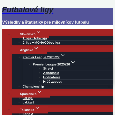
Futbalové ligy
Skip
to
content
Výsledky a štatistiky pre milovníkov futbalu
Slovensko
1. liga – Niké liga
2. liga – MONACObet liga
Anglicko
Premier League 2026/27
Premier League 2025/26
Strelci
Asistencie
Hodnotenie
Hráč zápasu
Championship
Španielsko
LaLiga
LaLiga2
Taliansko
Serie A