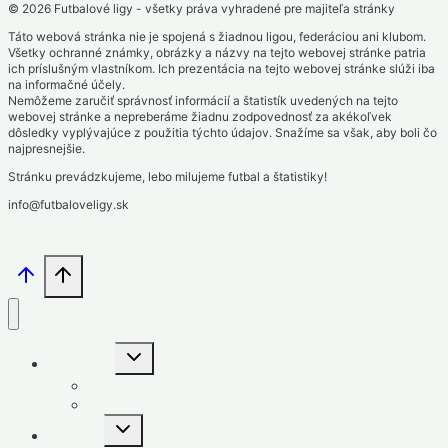
© 2026 Futbalové ligy - všetky práva vyhradené pre majiteľa stránky
Táto webová stránka nie je spojená s žiadnou ligou, federáciou ani klubom.
Všetky ochranné známky, obrázky a názvy na tejto webovej stránke patria
ich príslušným vlastníkom. Ich prezentácia na tejto webovej stránke slúži iba
na informačné účely.
Nemôžeme zaručiť správnosť informácií a štatistík uvedených na tejto
webovej stránke a nepreberáme žiadnu zodpovednosť za akékoľvek
dôsledky vyplývajúce z použitia týchto údajov. Snažíme sa však, aby boli čo
najpresnejšie.
Stránku prevádzkujeme, lebo milujeme futbal a štatistiky!
info@futbaloveligy.sk
Toggle
Slovensko
child
menu
1. liga – Niké liga
2. liga – MONACObet liga
Toggle
Anglicko
child