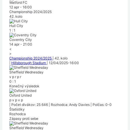
Watford FC
12 apr
-
16:00
Championship 2024/2025
42. kolo
Hull City
1
:
1
Coventry City
14 apr
-
21:00
<
>
Championship 2024/2025
|
42. kolo
|
Hillsborough Stadium
|
12/04/2025
-
16:00
Sheffield Wednesday
v
p
r
p
r
0
:
1
Konečný výsledok
Oxford United
p
v
p
v
p
|
Počet divákov: 25 646
|
Rozhodca: Andy Davies
|
Polčas: 0-0
Štatistiky
Rozhodca
Zápasy proti sebe
Sheffield Wednesday