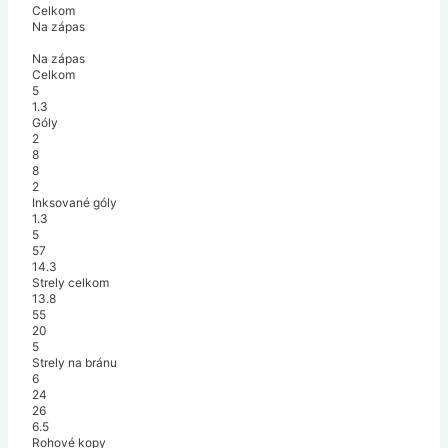
Celkom
Na zápas
Na zápas
Celkom
5
1.3
Góly
2
8
8
2
Inksované góly
1.3
5
57
14.3
Strely celkom
13.8
55
20
5
Strely na bránu
6
24
26
6.5
Rohové kopy