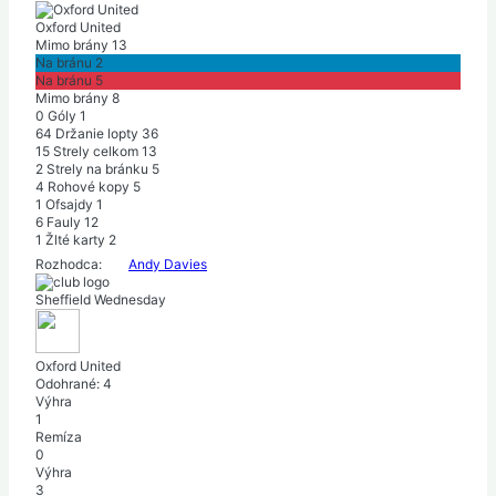
Oxford United
Mimo brány
13
Na bránu
2
Na bránu
5
Mimo brány
8
0
Góly
1
64
Držanie lopty
36
15
Strely celkom
13
2
Strely na bránku
5
4
Rohové kopy
5
1
Ofsajdy
1
6
Fauly
12
1
Žlté karty
2
Rozhodca:
Andy Davies
Sheffield Wednesday
Oxford United
Odohrané:
4
Výhra
1
Remíza
0
Výhra
3