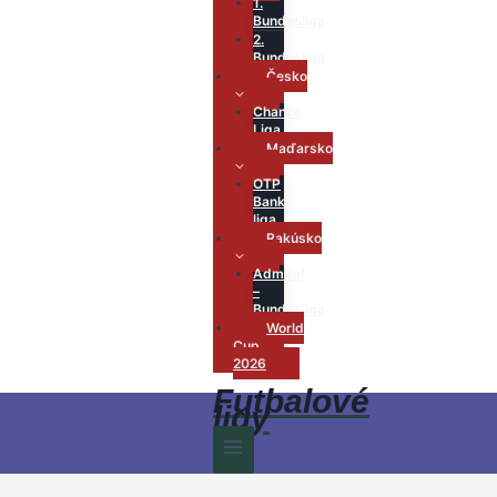
1.
Bundesliga
2.
Bundesliga
Česko
Chance
Liga
Maďarsko
OTP
Bank
liga
Rakúsko
Admiral
–
Bundesliga
World
Cup
2026
Futbalové
ligy