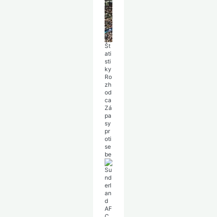
Po
lč
as:
1-
0
Št
ati
sti
ky
Ro
zh
od
ca
Zá
pa
sy
pr
oti
se
be