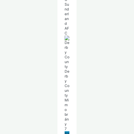
Su
nd
erl
an
d
AF
C
De
rb
y
Co
un
ty
Mi
m
o
br
án
y
7
Na