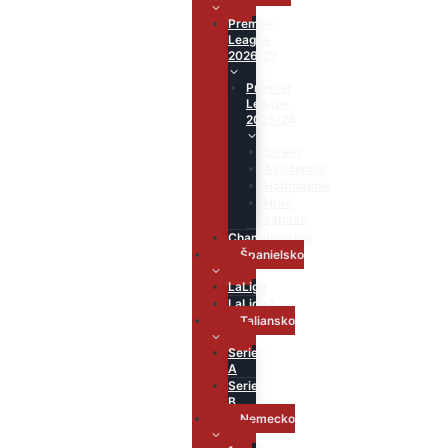
Premier
League
2026/27
Premier
League
2025/26
Strelci
Asistencie
Hodnotenie
Hráč
zápasu
Championship
Španielsko
LaLiga
LaLiga2
Taliansko
Serie
A
Serie
B
Nemecko