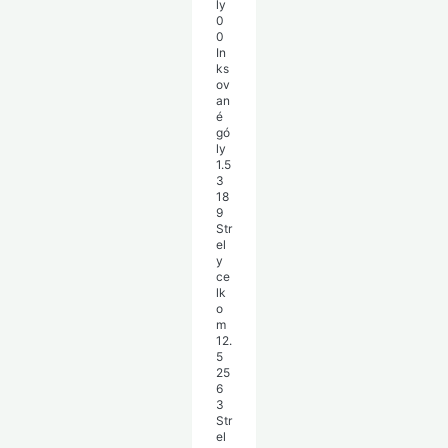
ly
0
0
In
ks
ov
an
é
gó
ly
1.5
3
18
9
Str
el
y
ce
lk
o
m
12.
5
25
6
3
Str
el