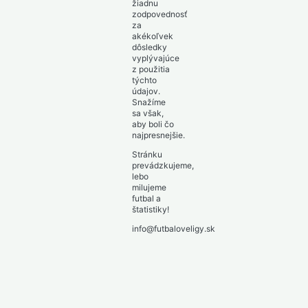
žiadnu
zodpovednosť
za
akékoľvek
dôsledky
vyplývajúce
z použitia
týchto
údajov.
Snažíme
sa však,
aby boli čo
najpresnejšie.
Stránku
prevádzkujeme,
lebo
milujeme
futbal a
štatistiky!
info@futbaloveligy.sk
Toggle
Slovensko