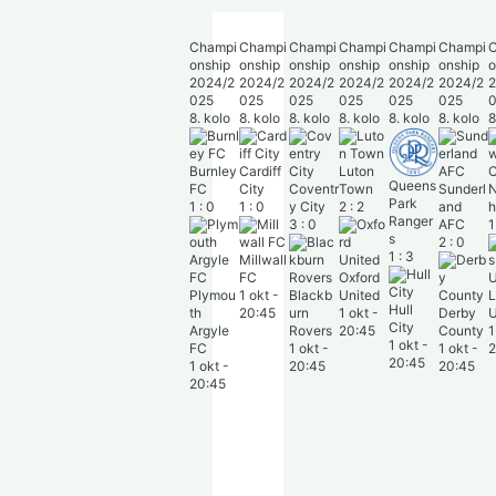
Champi
Champi
Champi
Champi
Champi
Champi
Champi
onship
onship
onship
onship
onship
onship
onship
o
2024/2
2024/2
2024/2
2024/2
2024/2
2024/2
2024/2
025
025
025
025
025
025
025
8. kolo
8. kolo
8. kolo
8. kolo
8. kolo
8. kolo
8. kolo
8
Burnley
Cardiff
Luton
Queens
FC
City
Coventr
Town
Sunderl
Norwic
Park
1
:
0
1
:
0
y City
2
:
2
and
h City
Ranger
3
:
0
AFC
1
:
1
s
2
:
0
1
:
3
Millwall
A
FC
Oxford
Plymou
1 okt
-
Blackb
United
Leeds
Hull
th
20:45
urn
1 okt
-
Derby
United
City
Argyle
Rovers
20:45
County
1 okt
-
1 okt
-
FC
1 okt
-
1 okt
-
20:45
M
20:45
1 okt
-
20:45
20:45
b
20:45
1
2