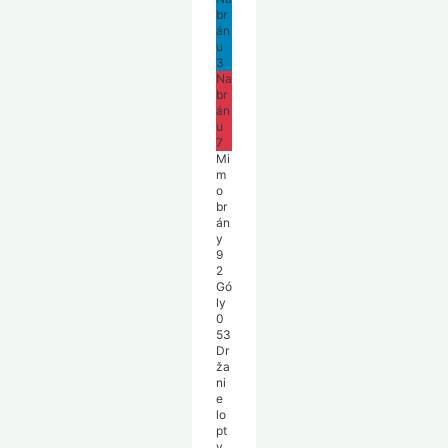
br
án
u
3
Na
br
án
u
7
Mi
m
o
br
án
y
9
2
Gó
ly
0
53
Dr
ža
ni
e
lo
pt
y