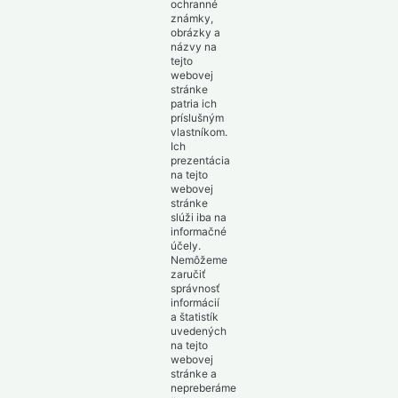
ochranné
známky,
obrázky a
názvy na
tejto
webovej
stránke
patria ich
príslušným
vlastníkom.
Ich
prezentácia
na tejto
webovej
stránke
slúži iba na
informačné
účely.
Nemôžeme
zaručiť
správnosť
informácií
a štatistík
uvedených
na tejto
webovej
stránke a
nepreberáme