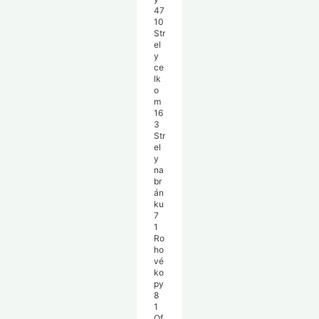
47
10
Str
el
y
ce
lk
o
m
16
3
Str
el
y
na
br
án
ku
7
1
Ro
ho
vé
ko
py
8
1
Of