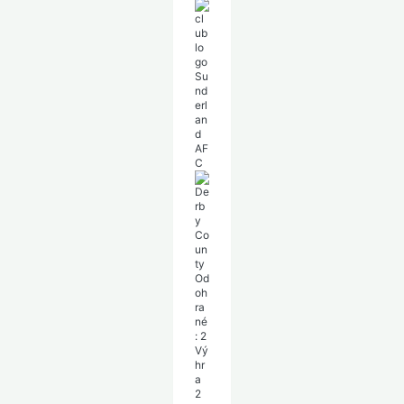
Su
nd
erl
an
d
AF
C
De
rb
y
Co
un
ty
Od
oh
ra
né
:
2
Vý
hr
a
2